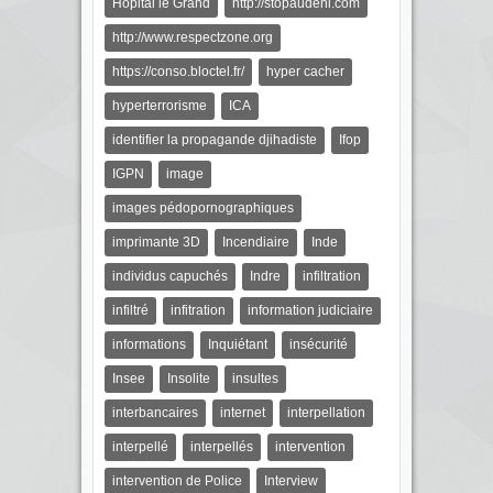
Hôpital le Grand
http://stopaudeni.com
http://www.respectzone.org
https://conso.bloctel.fr/
hyper cacher
hyperterrorisme
ICA
identifier la propagande djihadiste
Ifop
IGPN
image
images pédopornographiques
imprimante 3D
Incendiaire
Inde
individus capuchés
Indre
infiltration
infiltré
infitration
information judiciaire
informations
Inquiétant
insécurité
Insee
Insolite
insultes
interbancaires
internet
interpellation
interpellé
interpellés
intervention
intervention de Police
Interview