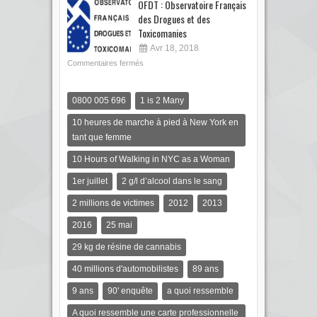
OFDT : Observatoire Français
des Drogues et des
Toxicomanies
Avr 18, 2018
Commentaires fermés
0800 005 696
1 is 2 Many
10 heures de marche à pied à New York en
tant que femme
10 Hours of Walking in NYC as a Woman
1er juillet
2 g/l d’alcool dans le sang
2 millions de victimes
2012
2013
2016
25 mai
29 kg de résine de cannabis
40 millions d'automobilistes
89 ans
9 ans
90' enquête
a quoi ressemble
A quoi ressemble une carte professionnelle