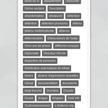
dents en or
département
Dépouiller
Dérive sectaire
Description
désinformation
désœuvré
Détection
détention
détention provisoire
détenu
détenu multirécidiviste
détenus
détermination
Détrousseurs de l'aube
Deux ans de prison
différend conjugal
Diplomatie
Directeur d'école
disparition de personne
Distributeur automatique de billets
Divers
dizaine d'agressions sexuelles
Djihad
documentation
documents
doigt tranché
Données
Dossier
Doubs
drogue
drogues
Dulé Hill
Dysfonctionnement
e-Enfance.org