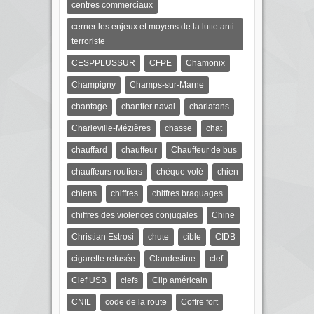
centres commerciaux
cerner les enjeux et moyens de la lutte anti-
terroriste
CESPPLUSSUR
CFPE
Chamonix
Champigny
Champs-sur-Marne
chantage
chantier naval
charlatans
Charleville-Mézières
chasse
chat
chauffard
chauffeur
Chauffeur de bus
chauffeurs routiers
chèque volé
chien
chiens
chiffres
chiffres braquages
chiffres des violences conjugales
Chine
Christian Estrosi
chute
cible
CIDB
cigarette refusée
Clandestine
clef
Clef USB
clefs
Clip américain
CNIL
code de la route
Coffre fort