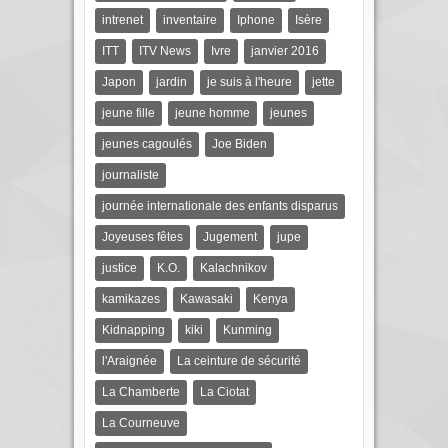
intrenet
inventaire
Iphone
Isère
ITT
ITV News
Ivre
janvier 2016
Japon
jardin
je suis à l'heure
jette
jeune fille
jeune homme
jeunes
jeunes cagoulés
Joe Biden
journaliste
journée internationale des enfants disparus
Joyeuses fêtes
Jugement
jupe
justice
K.O.
Kalachnikov
kamikazes
Kawasaki
Kenya
Kidnapping
kiki
Kunming
l'Araignée
La ceinture de sécurité
La Chamberte
La Ciotat
La Courneuve