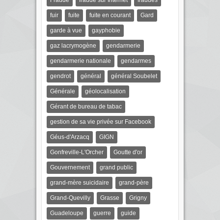
Fraude
fraude sur Internet
fraudes
fuir
fuite
fuite en courant
Gard
garde à vue
gayphobie
gaz lacrymogène
gendarmerie
gendarmerie nationale
gendarmes
gendrot
général
général Soubelet
Générale
géolocalisation
Gérant de bureau de tabac
gestion de sa vie privée sur Facebook
Géus-d'Arzacq
GIGN
Gonfreville-L'Orcher
Goutte d'or
Gouvernement
grand public
grand-mère suicidaire
grand-père
Grand-Quevilly
Grasse
Grigny
Guadeloupe
guerre
guide