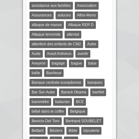
assistance aux familles
Association
Assurances
astuces
Athis-Mons
attaque de masse
Attaque RER D
Attaque terroriste
attentat
attention des enfants de CM2
Aube
Aude
Avast Antivirus
avertir
Aveyron
bagage
bague
balai
balle
Banlieue
Banque centrale européenne
banques
Bar-Sur-Aube
Barack Obama
barillet
baromètre
bataclan
BCE
bébé dans le coffre
Belgique
Benicio Del Toro
Bertrand SOUBELET
Bettant
Béziers
Bible
bijouterie