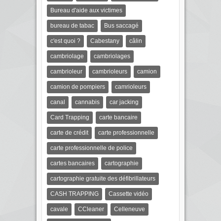
Bureau d'aide aux victimes
bureau de tabac
Bus saccagé
c'est quoi ?
Cabestany
câlin
cambriolage
cambriolages
cambrioleur
cambrioleurs
camion
camion de pompiers
camrioleurs
canal
cannabis
car jacking
Card Trapping
carte bancaire
carte de crédit
carte professionnelle
carte professionnelle de police
cartes bancaires
cartographie
cartographie gratuite des défibrillateurs
CASH TRAPPING
Cassette vidéo
cavale
CCleaner
Celleneuve