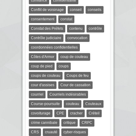
confiance
confidentialité
Conflit de voisinage
conseil
conseils
consentement
constat
Constat des Préfets
contenu
contrôle
Contrôle judiciaire
convocation
coordonnées confidentielles
Côtes d'Armor
coup de couteau
coup de pied
coups
coups de couteau
Coups de feu
cour d'assises
Cour de cassation
courriel
Courriels indésirables
Course-poursuite
couteau
Couteaux
covoiturage
CPE
cracher
Créteil
crime cannibale
critique
CRPC
CRS
cruauté
cyber-risques