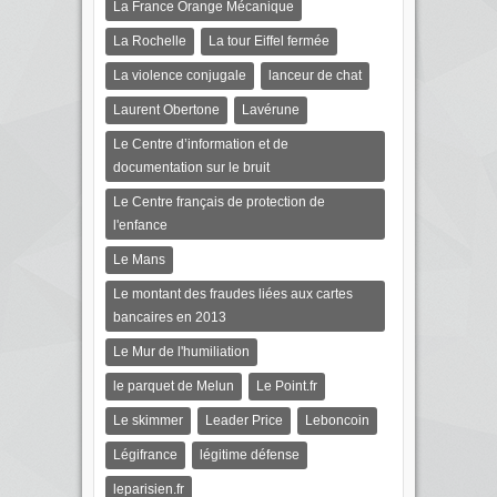
La France Orange Mécanique
La Rochelle
La tour Eiffel fermée
La violence conjugale
lanceur de chat
Laurent Obertone
Lavérune
Le Centre d’information et de
documentation sur le bruit
Le Centre français de protection de
l'enfance
Le Mans
Le montant des fraudes liées aux cartes
bancaires en 2013
Le Mur de l'humiliation
le parquet de Melun
Le Point.fr
Le skimmer
Leader Price
Leboncoin
Légifrance
légitime défense
leparisien.fr