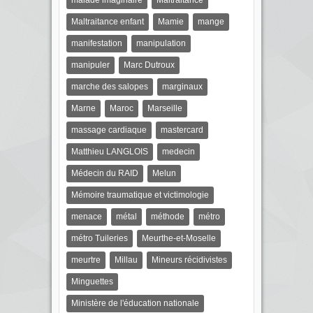
malade imaginaire
Maltraitance
Maltraitance enfant
Mamie
mange
manifestation
manipulation
manipuler
Marc Dutroux
marche des salopes
marginaux
Marne
Maroc
Marseille
massage cardiaque
mastercard
Matthieu LANGLOIS
medecin
Médecin du RAID
Melun
Mémoire traumatique et victimologie
menace
métal
méthode
métro
métro Tuileries
Meurthe-et-Moselle
meurtre
Millau
Mineurs récidivistes
Minguettes
Ministère de l'éducation nationale