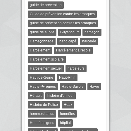
guide de prévention
Guide de prévention contre les arnaques
guide de prévention contres les arnaques
guide de survie
Guyancourt
hameçon
Hameçonnage
handicapé
harcelée
Harcèlement
Harcèlement à l'école
Harcèlement scolaire
Harcèlement sexuel
harceleurs
Haut-de-Seine
Haut-Rhin
Haute-Pyrénées
Haute-Savoie
Havre
Hérault
histoire d'un jour
Histoire de Police
Hoax
hommes battus
honnêtes
Honnêtes gens
hôpital