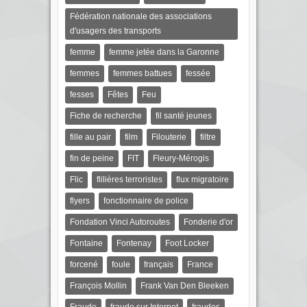
Fédération nationale des associations
d'usagers des transports
femme
femme jetée dans la Garonne
femmes
femmes battues
fessée
fesses
Fêtes
Feu
Fiche de recherche
fil santé jeunes
fille au pair
film
Filouterie
filtre
fin de peine
FIT
Fleury-Mérogis
Flic
flilières terroristes
flux migratoire
flyers
fonctionnaire de police
Fondation Vinci Autoroutes
Fonderie d'or
Fontaine
Fontenay
Foot Locker
forcené
foule
français
France
François Mollin
Frank Van Den Bleeken