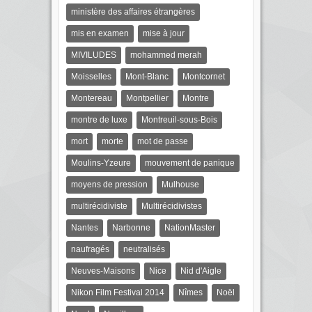
ministère des affaires étrangères
mis en examen
mise à jour
MIVILUDES
mohammed merah
Moisselles
Mont-Blanc
Montcornet
Montereau
Montpellier
Montre
montre de luxe
Montreuil-sous-Bois
mort
morte
mot de passe
Moulins-Yzeure
mouvement de panique
moyens de pression
Mulhouse
multirécidiviste
Multirécidivistes
Nantes
Narbonne
NationMaster
naufragés
neutralisés
Neuves-Maisons
Nice
Nid d'Aigle
Nikon Film Festival 2014
Nîmes
Noël