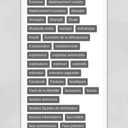
Essonne
établissement scolaire
établissement scolaires
étranger
étrangers
Etranglé
Etude
étudiante violée
europol
euthanasie
évadé
Evolution de la délinquance
Exaspération
exhibitionniste
expérience
expertise automobile
explications
exploser
explosifs
extorsion
extorsion aggravée
Facebook
Factures
fanatiques
Farid de la Morlette
faussaires
fausse
fausses annonces
fausses façades de distributeur
fausses informations
faux billets
faux commissaire
Faux policiers