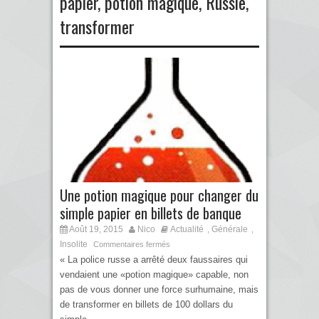
papier
,
potion magique
,
Russie
,
transformer
Une potion magique pour changer du
simple papier en billets de banque
Août 19, 2015
Nico
Actualité
Générale
,
,
Insolite
Commentaires fermés
« La police russe a arrêté deux faussaires qui
vendaient une «potion magique» capable, non
pas de vous donner une force surhumaine, mais
de transformer en billets de 100 dollars du