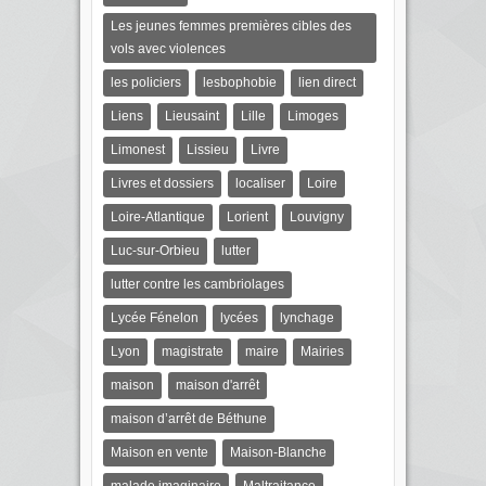
Les jeunes femmes premières cibles des
vols avec violences
les policiers
lesbophobie
lien direct
Liens
Lieusaint
Lille
Limoges
Limonest
Lissieu
Livre
Livres et dossiers
localiser
Loire
Loire-Atlantique
Lorient
Louvigny
Luc-sur-Orbieu
lutter
lutter contre les cambriolages
Lycée Fénelon
lycées
lynchage
Lyon
magistrate
maire
Mairies
maison
maison d'arrêt
maison d’arrêt de Béthune
Maison en vente
Maison-Blanche