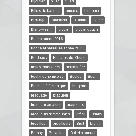
Bijoutier
billet
billets
Billets de banque
binôme
biphobie
Bizutage
Blablacar
Blamont
Blanc
Blanc-Mesnil
bloctel
bloctel.gouv.fr
Bonne année 2016
Bonne et heureuse année 2015
Bordeaux
Bouches-du-Rhône
boucs émissaires
boulangère
boulangerie niçoise
Boulou
Boum
Bracelet éléctronique
braqeurs
braquage
braqueur
braqueur amateur
braqueurs
braqueurs d'immeubles
Brésil
Brinks
brouilleur
brouilleurs
Bruit
bruit.fr
Brunoy
Bruxelles
Bulletin annuel