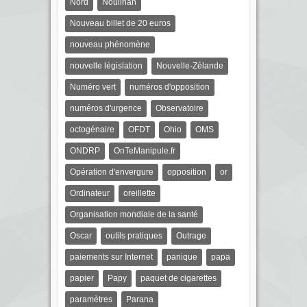
Nord
Nouilhan
Nouveau billet de 20 euros
nouveau phénomène
nouvelle législation
Nouvelle-Zélande
Numéro vert
numéros d'opposition
numéros d'urgence
Observatoire
octogénaire
OFDT
Ohio
OMS
ONDRP
OnTeManipule.fr
Opération d'envergure
opposition
or
Ordinateur
oreillette
Organisation mondiale de la santé
Oscar
outils pratiques
Outrage
paiements sur Internet
panique
papa
papier
Papy
paquet de cigarettes
paramètres
Parana