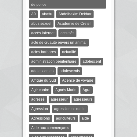
de police
A9
abattu
Abdelhakim Dekhar
abus sexuel
Académie de Créteil
accès internet
accusés
acte de cruauté envers un animal
actes barbares
actualité
administration pénitentiaire
adolescent
adolescentes
adolescents
Afrique du Sud
Agence de voyage
Agir contre
Agnès Marin
Agra
agressé
agresseur
agresseurs
Agression
agression sexuelle
Agressions
agriculteurs
aide
Aide aux commerçants