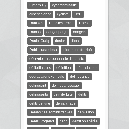
Cyberbully
cybercriminalité
cyberviolence
cycliste
DAB
Dabistes
Dabistes armés
Daesh
Damas
danger perçu
dangers
Daniel Craig
dealer
débat
Débits frauduleux
décoration de Noël
décrypter la propagande djihadiste
défibrillateurs
définition
dégradations
dégradations véhicule
délinquance
délinquant
délinquant sexuel
délinquants
délit de fuite
délits
délits de fuite
démarchage
Démarches administratives
démission
Denis Brogniart
dent
dentition acérée