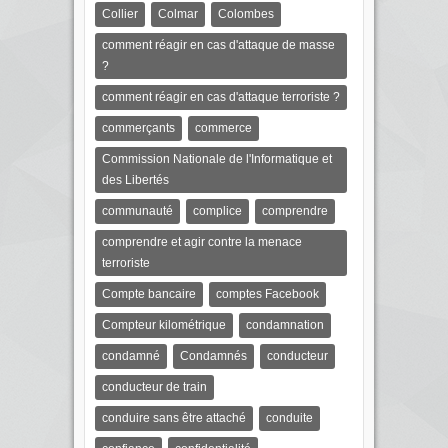
Collier
Colmar
Colombes
comment réagir en cas d'attaque de masse
?
comment réagir en cas d'attaque terroriste ?
commerçants
commerce
Commission Nationale de l'Informatique et
des Libertés
communauté
complice
comprendre
comprendre et agir contre la menace
terroriste
Compte bancaire
comptes Facebook
Compteur kilométrique
condamnation
condamné
Condamnés
conducteur
conducteur de train
conduire sans être attaché
conduite