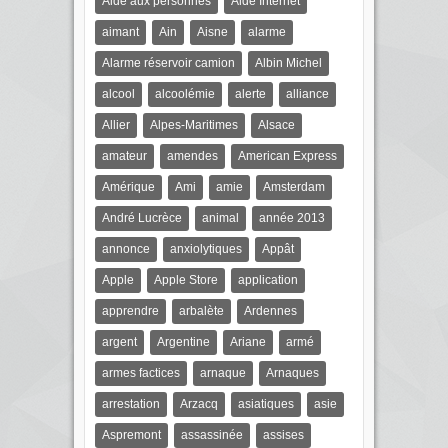
Aide aux personnes
Aide Internet
aimant
Ain
Aisne
alarme
Alarme réservoir camion
Albin Michel
alcool
alcoolémie
alerte
alliance
Allier
Alpes-Maritimes
Alsace
amateur
amendes
American Express
Amérique
Ami
amie
Amsterdam
André Lucrèce
animal
année 2013
annonce
anxiolytiques
Appât
Apple
Apple Store
application
apprendre
arbalète
Ardennes
argent
Argentine
Ariane
armé
armes factices
arnaque
Arnaques
arrestation
Arzacq
asiatiques
asie
Aspremont
assassinée
assises