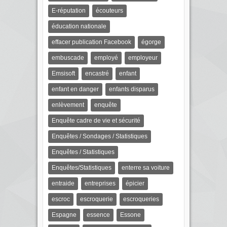
E-réputation
écouteurs
éducation nationale
effacer publication Facebook
égorge
embuscade
employé
employeur
Emsisoft
encastré
enfant
enfant en danger
enfants disparus
enlèvement
enquête
Enquête cadre de vie et sécurité
Enquêtes / Sondages / Statistiques
Enquêtes / Statistiques
Enquêtes/Statistiques
enterre sa voiture
entraide
entreprises
épicier
escroc
escroquerie
escroqueries
Espagne
essence
Essone