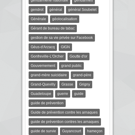
gendarmerie nationale
gendarmes
gendrot
général
général Soubelet
Générale
géolocalisation
Gérant de bureau de tabac
gestion de sa vie privée sur Facebook
Géus-d'Arzacq
GIGN
Gonfreville-L'Orcher
Goutte d'or
Gouvernement
grand public
grand-mère suicidaire
grand-père
Grand-Quevilly
Grasse
Grigny
Guadeloupe
guerre
guide
guide de prévention
Guide de prévention contre les arnaques
guide de prévention contres les arnaques
guide de survie
Guyancourt
hameçon