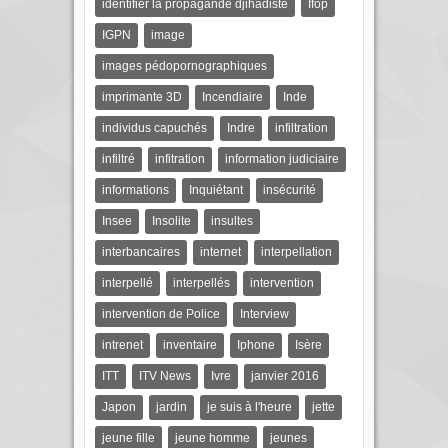
identifier la propagande djihadiste
Ifop
IGPN
image
images pédopornographiques
imprimante 3D
Incendiaire
Inde
individus capuchés
Indre
infiltration
infiltré
infitration
information judiciaire
informations
Inquiétant
insécurité
Insee
Insolite
insultes
interbancaires
internet
interpellation
interpellé
interpellés
intervention
intervention de Police
Interview
intrenet
inventaire
Iphone
Isère
ITT
ITV News
Ivre
janvier 2016
Japon
jardin
je suis à l'heure
jette
jeune fille
jeune homme
jeunes