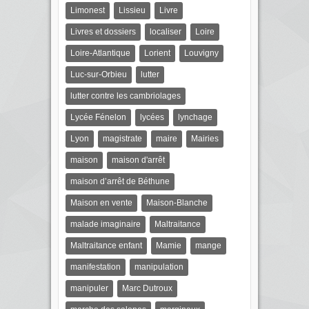
Limonest
Lissieu
Livre
Livres et dossiers
localiser
Loire
Loire-Atlantique
Lorient
Louvigny
Luc-sur-Orbieu
lutter
lutter contre les cambriolages
Lycée Fénelon
lycées
lynchage
Lyon
magistrate
maire
Mairies
maison
maison d'arrêt
maison d’arrêt de Béthune
Maison en vente
Maison-Blanche
malade imaginaire
Maltraitance
Maltraitance enfant
Mamie
mange
manifestation
manipulation
manipuler
Marc Dutroux