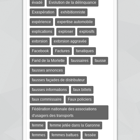
évadé
Evolution de la délinquance
Exaspération
exhibitionniste
expérience
expertise automobile
explications
exploser
explosifs
extorsion
extorsion aggravée
Facebook
Factures
fanatiques
Farid de la Morlette
faussaires
fausse
fausses annonces
fausses façades de distributeur
fausses informations
faux billets
faux commissaire
Faux policiers
Fédération nationale des associations
d'usagers des transports
femme
femme jetée dans la Garonne
femmes
femmes battues
fessée