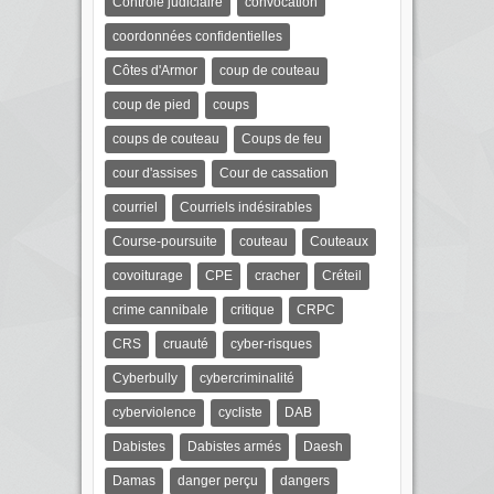
Contrôle judiciaire
convocation
coordonnées confidentielles
Côtes d'Armor
coup de couteau
coup de pied
coups
coups de couteau
Coups de feu
cour d'assises
Cour de cassation
courriel
Courriels indésirables
Course-poursuite
couteau
Couteaux
covoiturage
CPE
cracher
Créteil
crime cannibale
critique
CRPC
CRS
cruauté
cyber-risques
Cyberbully
cybercriminalité
cyberviolence
cycliste
DAB
Dabistes
Dabistes armés
Daesh
Damas
danger perçu
dangers