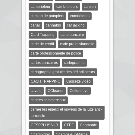
cambrioleur
cambrioleurs
camion
camion de pompiers
camrioleurs
canal
cannabis
car jacking
Card Trapping
carte bancaire
carte de crédit
carte professionnelle
carte professionnelle de police
cartes bancaires
cartographie
cartographie gratuite des défibrillateurs
CASH TRAPPING
Cassette vidéo
cavale
CCleaner
Celleneuve
centres commerciaux
cerner les enjeux et moyens de la lutte anti-
terroriste
CESPPLUSSUR
CFPE
Chamonix
Champigny
Champs-sur-Marne