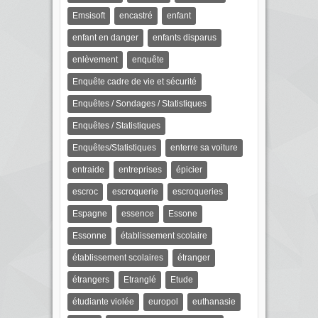
Emsisoft
encastré
enfant
enfant en danger
enfants disparus
enlèvement
enquête
Enquête cadre de vie et sécurité
Enquêtes / Sondages / Statistiques
Enquêtes / Statistiques
Enquêtes/Statistiques
enterre sa voiture
entraide
entreprises
épicier
escroc
escroquerie
escroqueries
Espagne
essence
Essone
Essonne
établissement scolaire
établissement scolaires
étranger
étrangers
Etranglé
Etude
étudiante violée
europol
euthanasie