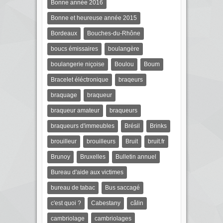
Bonne année 2016
Bonne et heureuse année 2015
Bordeaux
Bouches-du-Rhône
boucs émissaires
boulangère
boulangerie niçoise
Boulou
Boum
Bracelet éléctronique
braqeurs
braquage
braqueur
braqueur amateur
braqueurs
braqueurs d'immeubles
Brésil
Brinks
brouilleur
brouilleurs
Bruit
bruit.fr
Brunoy
Bruxelles
Bulletin annuel
Bureau d'aide aux victimes
bureau de tabac
Bus saccagé
c'est quoi ?
Cabestany
câlin
cambriolage
cambriolages