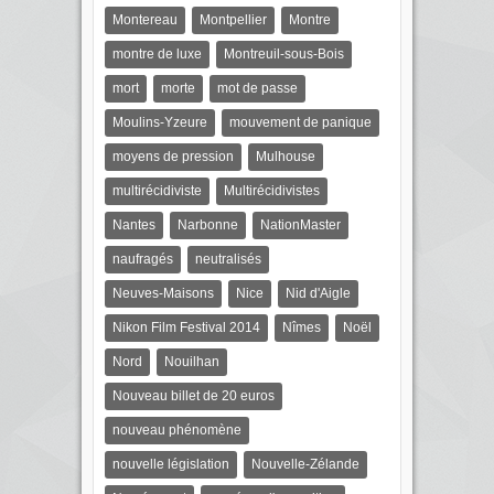
Montereau
Montpellier
Montre
montre de luxe
Montreuil-sous-Bois
mort
morte
mot de passe
Moulins-Yzeure
mouvement de panique
moyens de pression
Mulhouse
multirécidiviste
Multirécidivistes
Nantes
Narbonne
NationMaster
naufragés
neutralisés
Neuves-Maisons
Nice
Nid d'Aigle
Nikon Film Festival 2014
Nîmes
Noël
Nord
Nouilhan
Nouveau billet de 20 euros
nouveau phénomène
nouvelle législation
Nouvelle-Zélande