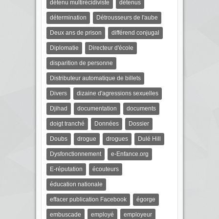
détenu multirécidiviste
détenus
détermination
Détrousseurs de l'aube
Deux ans de prison
différend conjugal
Diplomatie
Directeur d'école
disparition de personne
Distributeur automatique de billets
Divers
dizaine d'agressions sexuelles
Djihad
documentation
documents
doigt tranché
Données
Dossier
Doubs
drogue
drogues
Dulé Hill
Dysfonctionnement
e-Enfance.org
E-réputation
écouteurs
éducation nationale
effacer publication Facebook
égorge
embuscade
employé
employeur