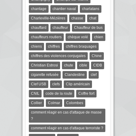
chantage
chantier naval
charlatans
Charleville-Mézières
chasse
chat
chauffard
chauffeur
Chauffeur de bus
chauffeurs routiers
chèque volé
chien
chiens
chiffres
chiffres braquages
chiffres des violences conjugales
Chine
Christian Estrosi
chute
cible
CIDB
cigarette refusée
Clandestine
clef
Clef USB
clefs
Clip américain
CNIL
code de la route
Coffre fort
Collier
Colmar
Colombes
comment réagir en cas d'attaque de masse
?
comment réagir en cas d'attaque terroriste ?