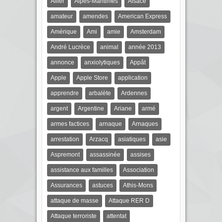
Allier
Alpes-Maritimes
Alsace
amateur
amendes
American Express
Amérique
Ami
amie
Amsterdam
André Lucrèce
animal
année 2013
annonce
anxiolytiques
Appât
Apple
Apple Store
application
apprendre
arbalète
Ardennes
argent
Argentine
Ariane
armé
armes factices
arnaque
Arnaques
arrestation
Arzacq
asiatiques
asie
Aspremont
assassinée
assises
assistance aux familles
Association
Assurances
astuces
Athis-Mons
attaque de masse
Attaque RER D
Attaque terroriste
attentat