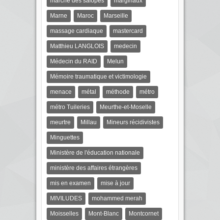
marche des salopes
marginaux
Marne
Maroc
Marseille
massage cardiaque
mastercard
Matthieu LANGLOIS
medecin
Médecin du RAID
Melun
Mémoire traumatique et victimologie
menace
métal
méthode
métro
métro Tuileries
Meurthe-et-Moselle
meurtre
Millau
Mineurs récidivistes
Minguettes
Ministère de l'éducation nationale
ministère des affaires étrangères
mis en examen
mise à jour
MIVILUDES
mohammed merah
Moisselles
Mont-Blanc
Montcornet