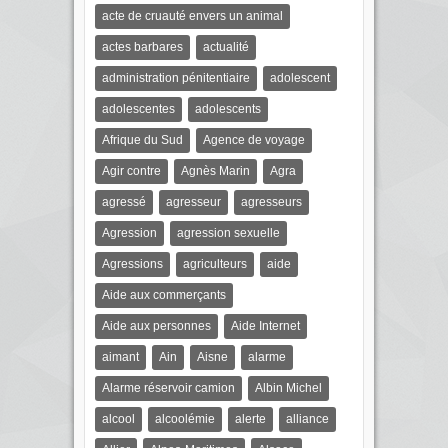
acte de cruauté envers un animal
actes barbares
actualité
administration pénitentiaire
adolescent
adolescentes
adolescents
Afrique du Sud
Agence de voyage
Agir contre
Agnès Marin
Agra
agressé
agresseur
agresseurs
Agression
agression sexuelle
Agressions
agriculteurs
aide
Aide aux commerçants
Aide aux personnes
Aide Internet
aimant
Ain
Aisne
alarme
Alarme réservoir camion
Albin Michel
alcool
alcoolémie
alerte
alliance