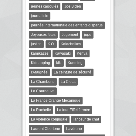
jeunes cagoulés
Joe Biden
journaliste
journée internationale des enfants disparus
Joyeuses fêtes
Jugement
jupe
justice
K.O.
Kalachnikov
kamikazes
Kawasaki
Kenya
Kidnapping
kiki
Kunming
l'Araignée
La ceinture de sécurité
La Chamberte
La Ciotat
La Courneuve
La France Orange Mécanique
La Rochelle
La tour Eiffel fermée
La violence conjugale
lanceur de chat
Laurent Obertone
Lavérune