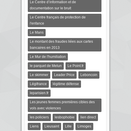
Le Centre d’information et de
documentation sur le bruit
Le Centre français de protection de
l'enfance
Le Mans
Le montant des fraudes liées aux cartes
bancaires en 2013
Le Mur de l'humiliation
le parquet de Melun
Le Point.fr
Le skimmer
Leader Price
Leboncoin
Légifrance
légitime défense
leparisien.fr
Les jeunes femmes premières cibles des
vols avec violences
les policiers
lesbophobie
lien direct
Liens
Lieusaint
Lille
Limoges