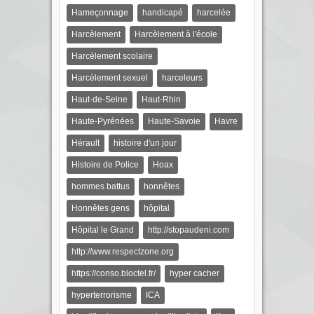
Hameçonnage
handicapé
harcelée
Harcèlement
Harcèlement à l'école
Harcèlement scolaire
Harcèlement sexuel
harceleurs
Haut-de-Seine
Haut-Rhin
Haute-Pyrénées
Haute-Savoie
Havre
Hérault
histoire d'un jour
Histoire de Police
Hoax
hommes battus
honnêtes
Honnêtes gens
hôpital
Hôpital le Grand
http://stopaudeni.com
http://www.respectzone.org
https://conso.bloctel.fr/
hyper cacher
hyperterrorisme
ICA