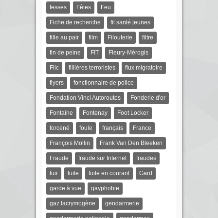
fesses
Fêtes
Feu
Fiche de recherche
fil santé jeunes
fille au pair
film
Filouterie
filtre
fin de peine
FIT
Fleury-Mérogis
Flic
flilières terroristes
flux migratoire
flyers
fonctionnaire de police
Fondation Vinci Autoroutes
Fonderie d'or
Fontaine
Fontenay
Foot Locker
forcené
foule
français
France
François Mollin
Frank Van Den Bleeken
Fraude
fraude sur Internet
fraudes
fuir
fuite
fuite en courant
Gard
garde à vue
gayphobie
gaz lacrymogène
gendarmerie