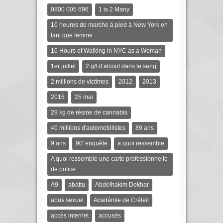
0800 005 696
1 is 2 Many
10 heures de marche à pied à New York en
tant que femme
10 Hours of Walking in NYC as a Woman
1er juillet
2 g/l d’alcool dans le sang
2 millions de victimes
2012
2013
2016
25 mai
29 kg de résine de cannabis
40 millions d'automobilistes
89 ans
9 ans
90' enquête
a quoi ressemble
A quoi ressemble une carte professionnelle
de police
A9
abattu
Abdelhakim Dekhar
abus sexuel
Académie de Créteil
accès internet
accusés