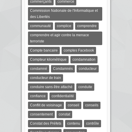
commerçants
commerce
Commission Nationale de l'Informatique et
des Libertés
communauté
complice
comprendre
comprendre et agir contre la menace
terroriste
Compte bancaire
comptes Facebook
Compteur kilométrique
condamnation
condamné
Condamnés
conducteur
conducteur de train
conduire sans être attaché
conduite
confiance
confidentialité
Conflit de voisinage
conseil
conseils
consentement
constat
Constat des Préfets
contenu
contrôle