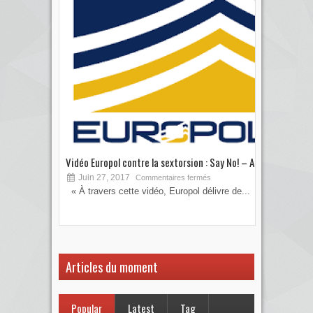
Vidéo Europol contre la sextorsion : Say No! – A...
Les 
Juin 27, 2017
S
Commentaires fermés
« À travers cette vidéo, Europol délivre de...
Vous
votre
Articles du moment
Popular
Latest
Tag