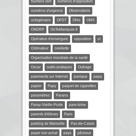
Numéro vert
numéros d'opposition
numéros d'urgence
Observatoire
octogénaire
OFDT
Ohio
OMS
ONDRP
OnTeManipule.fr
Opération d'envergure
opposition
or
Ordinateur
oreillette
Organisation mondiale de la santé
Oscar
outils pratiques
Outrage
paiements sur Internet
panique
papa
papier
Papy
paquet de cigarettes
paramètres
Parana
Paray-Vieille-Poste
pare-brise
parents d'élèves
Paris
parking de Marseille
Pas-de-Calais
payer son achat
pays
pêcheur