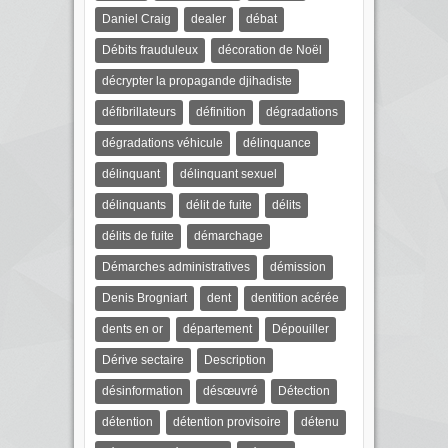
Daniel Craig
dealer
débat
Débits frauduleux
décoration de Noël
décrypter la propagande djihadiste
défibrillateurs
définition
dégradations
dégradations véhicule
délinquance
délinquant
délinquant sexuel
délinquants
délit de fuite
délits
délits de fuite
démarchage
Démarches administratives
démission
Denis Brogniart
dent
dentition acérée
dents en or
département
Dépouiller
Dérive sectaire
Description
désinformation
désœuvré
Détection
détention
détention provisoire
détenu