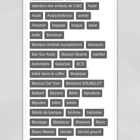
attention des enfants de CM2
Aube
Aude
Avast Antivirus
avertir
Aveyron
bagage
bague
balai
balle
Banlieue
Banque centrale européenne
banques
Bar-Sur-Aube
Barack Obama
barillet
baromètre
bataclan
BCE
bébé dans le coffre
Belgique
Benicio Del Toro
Bertrand SOUBELET
Bettant
Béziers
Bible
bijouterie
Bijoutier
billet
billets
Billets de banque
binôme
biphobie
Bizutage
Blablacar
Blamont
Blanc
Blanc-Mesnil
bloctel
bloctel.gouv.fr