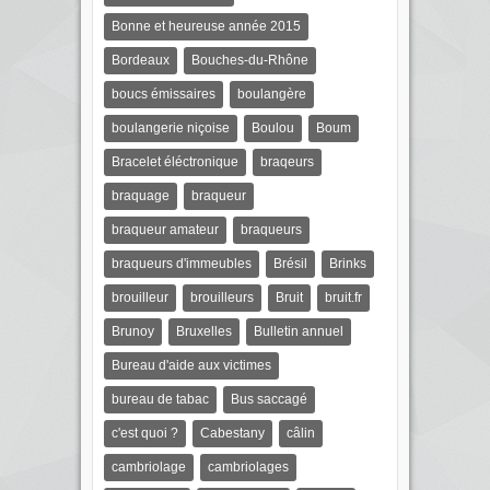
Bonne et heureuse année 2015
Bordeaux
Bouches-du-Rhône
boucs émissaires
boulangère
boulangerie niçoise
Boulou
Boum
Bracelet éléctronique
braqeurs
braquage
braqueur
braqueur amateur
braqueurs
braqueurs d'immeubles
Brésil
Brinks
brouilleur
brouilleurs
Bruit
bruit.fr
Brunoy
Bruxelles
Bulletin annuel
Bureau d'aide aux victimes
bureau de tabac
Bus saccagé
c'est quoi ?
Cabestany
câlin
cambriolage
cambriolages