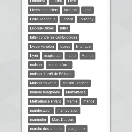
Limonest
Lissieu
Livre
Livres et dossiers
localiser
Loire
Loire-Atlantique
Lorient
Louvigny
Luc-sur-Orbieu
lutter
lutter contre les cambriolages
Lycée Fénelon
lycées
lynchage
Lyon
magistrate
maire
Mairies
maison
maison d'arrêt
maison d’arrêt de Béthune
Maison en vente
Maison-Blanche
malade imaginaire
Maltraitance
Maltraitance enfant
Mamie
mange
manifestation
manipulation
manipuler
Marc Dutroux
marche des salopes
marginaux