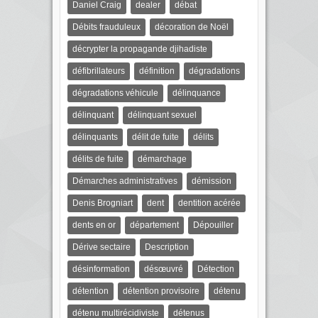
Daniel Craig
dealer
débat
Débits frauduleux
décoration de Noël
décrypter la propagande djihadiste
défibrillateurs
définition
dégradations
dégradations véhicule
délinquance
délinquant
délinquant sexuel
délinquants
délit de fuite
délits
délits de fuite
démarchage
Démarches administratives
démission
Denis Brogniart
dent
dentition acérée
dents en or
département
Dépouiller
Dérive sectaire
Description
désinformation
désœuvré
Détection
détention
détention provisoire
détenu
détenu multirécidiviste
détenus