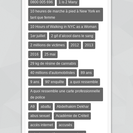
0800 005 696
1 is 2 Many
10 heures de marche à pied à New York en
tant que femme
10 Hours of Walking in NYC as a Woman
1er juillet
2 g/l d’alcool dans le sang
2 millions de victimes
2012
2013
2016
25 mai
29 kg de résine de cannabis
40 millions d'automobilistes
89 ans
9 ans
90' enquête
a quoi ressemble
A quoi ressemble une carte professionnelle
de police
A9
abattu
Abdelhakim Dekhar
abus sexuel
Académie de Créteil
accès internet
accusés