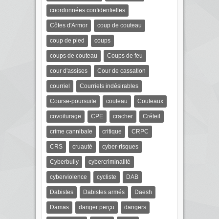
coordonnées confidentielles
Côtes d'Armor
coup de couteau
coup de pied
coups
coups de couteau
Coups de feu
cour d'assises
Cour de cassation
courriel
Courriels indésirables
Course-poursuite
couteau
Couteaux
covoiturage
CPE
cracher
Créteil
crime cannibale
critique
CRPC
CRS
cruauté
cyber-risques
Cyberbully
cybercriminalité
cyberviolence
cycliste
DAB
Dabistes
Dabistes armés
Daesh
Damas
danger perçu
dangers