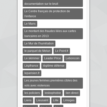
documentation sur le bruit
Le Centre français de protection de
l'enfance
Le Mans
Le montant des fraudes liées aux cartes
bancaires en 2013
Le Mur de l'humiliation
le parquet de Melun
Le Point.fr
Le skimmer
Leader Price
Leboncoin
Légifrance
légitime défense
leparisien.fr
Les jeunes femmes premières cibles des
vols avec violences
les policiers
lesbophobie
lien direct
Liens
Lieusaint
Lille
Limoges