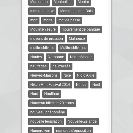
Montereau
Montpellier
Montre
montre de luxe
Montreuil-sous-Bois
mort
morte
mot de passe
Moulins-Yzeure
mouvement de panique
moyens de pression
Mulhouse
multirécidiviste
Multirécidivistes
Nantes
Narbonne
NationMaster
naufragés
neutralisés
Neuves-Maisons
Nice
Nid d'Aigle
Nikon Film Festival 2014
Nîmes
Noël
Nord
Nouilhan
Nouveau billet de 20 euros
nouveau phénomène
nouvelle législation
Nouvelle-Zélande
Numéro vert
numéros d'opposition