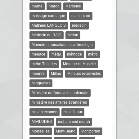
Marne
Maroc
Marseille
massage cardiaque
mastercard
Matthieu LANGLOIS
medecin
Médecin du RAID
Melun
Mémoire traumatique et victimologie
menace
métal
méthode
métro
métro Tuileries
Meurthe-et-Moselle
meurtre
Millau
Mineurs récidivistes
Minguettes
Ministère de l'éducation nationale
ministère des affaires étrangères
mis en examen
mise à jour
MIVILUDES
mohammed merah
Moisselles
Mont-Blanc
Montcornet