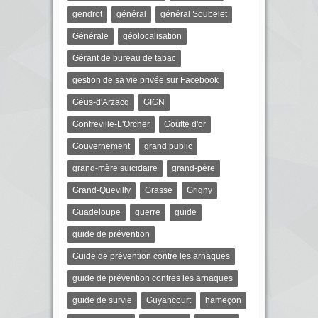
gendrot
général
général Soubelet
Générale
géolocalisation
Gérant de bureau de tabac
gestion de sa vie privée sur Facebook
Géus-d'Arzacq
GIGN
Gonfreville-L'Orcher
Goutte d'or
Gouvernement
grand public
grand-mère suicidaire
grand-père
Grand-Quevilly
Grasse
Grigny
Guadeloupe
guerre
guide
guide de prévention
Guide de prévention contre les arnaques
guide de prévention contres les arnaques
guide de survie
Guyancourt
hameçon