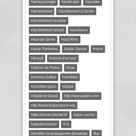
Hameçonnage
handicapé
harcelée
Harcèlement
Harcèlement à l'école
Harcèlement scolaire
Harcèlement sexuel
harceleurs
Haut-de-Seine
Haut-Rhin
Haute-Pyrénées
Haute-Savoie
Havre
Hérault
histoire d'un jour
Histoire de Police
Hoax
hommes battus
honnêtes
Honnêtes gens
hôpital
Hôpital le Grand
http://stopaudeni.com
http://www.respectzone.org
https://conso.bloctel.fr/
hyper cacher
hyperterrorisme
ICA
identifier la propagande djihadiste
Ifop