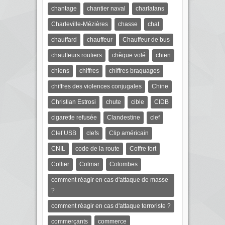
chantage
chantier naval
charlatans
Charleville-Mézières
chasse
chat
chauffard
chauffeur
Chauffeur de bus
chauffeurs routiers
chèque volé
chien
chiens
chiffres
chiffres braquages
chiffres des violences conjugales
Chine
Christian Estrosi
chute
cible
CIDB
cigarette refusée
Clandestine
clef
Clef USB
clefs
Clip américain
CNIL
code de la route
Coffre fort
Collier
Colmar
Colombes
comment réagir en cas d'attaque de masse
?
comment réagir en cas d'attaque terroriste ?
commerçants
commerce