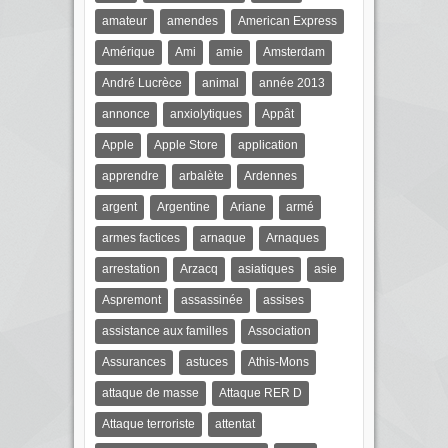
amateur
amendes
American Express
Amérique
Ami
amie
Amsterdam
André Lucrèce
animal
année 2013
annonce
anxiolytiques
Appât
Apple
Apple Store
application
apprendre
arbalète
Ardennes
argent
Argentine
Ariane
armé
armes factices
arnaque
Arnaques
arrestation
Arzacq
asiatiques
asie
Aspremont
assassinée
assises
assistance aux familles
Association
Assurances
astuces
Athis-Mons
attaque de masse
Attaque RER D
Attaque terroriste
attentat