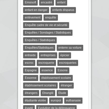
Emsisoft
encastré
enfant
enfant en danger
enfants disparus
enlèvement
enquête
Enquête cadre de vie et sécurité
Enquêtes / Sondages / Statistiques
Enquêtes / Statistiques
Enquêtes/Statistiques
enterre sa voiture
entraide
entreprises
épicier
escroc
escroquerie
escroqueries
Espagne
essence
Essone
Essonne
établissement scolaire
établissement scolaires
étranger
étrangers
Etranglé
Etude
étudiante violée
europol
euthanasie
évadé
Evolution de la délinquance