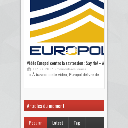
Vidéo Europol contre la sextorsion : Say No! – A...
Les 
Juin 27, 2017
S
Commentaires fermés
« À travers cette vidéo, Europol délivre de...
Vous
votre
Articles du moment
Popular
Latest
Tag