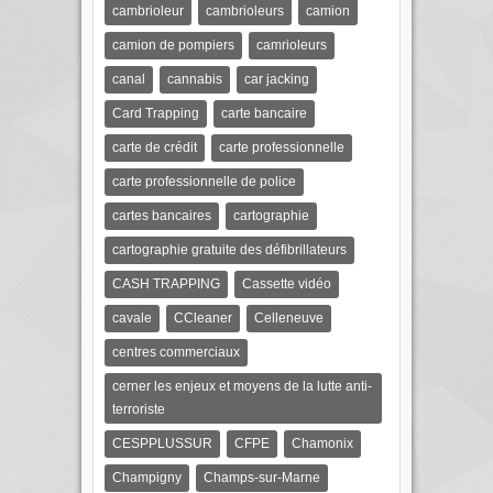
cambrioleur
cambrioleurs
camion
camion de pompiers
camrioleurs
canal
cannabis
car jacking
Card Trapping
carte bancaire
carte de crédit
carte professionnelle
carte professionnelle de police
cartes bancaires
cartographie
cartographie gratuite des défibrillateurs
CASH TRAPPING
Cassette vidéo
cavale
CCleaner
Celleneuve
centres commerciaux
cerner les enjeux et moyens de la lutte anti-
terroriste
CESPPLUSSUR
CFPE
Chamonix
Champigny
Champs-sur-Marne