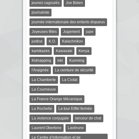
jeunes cagoulés
Joe Biden
journaliste
journée internationale des enfants disparus
Joyeuses fêtes
Jugement
jupe
justice
K.O.
Kalachnikov
kamikazes
Kawasaki
Kenya
Kidnapping
kiki
Kunming
l'Araignée
La ceinture de sécurité
La Chamberte
La Ciotat
La Courneuve
La France Orange Mécanique
La Rochelle
La tour Eiffel fermée
La violence conjugale
lanceur de chat
Laurent Obertone
Lavérune
Le Centre d’information et de