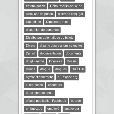
détermination
Détrousseurs de l'aube
Deux ans de prison
différend conjugal
Diplomatie
Directeur d'école
disparition de personne
Distributeur automatique de billets
Divers
dizaine d'agressions sexuelles
Djihad
documentation
documents
doigt tranché
Données
Dossier
Doubs
drogue
drogues
Dulé Hill
Dysfonctionnement
e-Enfance.org
E-réputation
écouteurs
éducation nationale
effacer publication Facebook
égorge
embuscade
employé
employeur