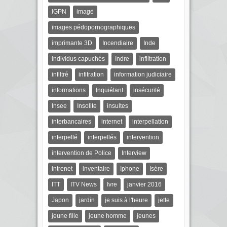
IGPN
image
images pédopornographiques
imprimante 3D
Incendiaire
Inde
individus capuchés
Indre
infiltration
infiltré
infitration
information judiciaire
informations
Inquiétant
insécurité
Insee
Insolite
insultes
interbancaires
internet
interpellation
interpellé
interpellés
intervention
intervention de Police
Interview
intrenet
inventaire
Iphone
Isère
ITT
ITV News
Ivre
janvier 2016
Japon
jardin
je suis à l'heure
jette
jeune fille
jeune homme
jeunes