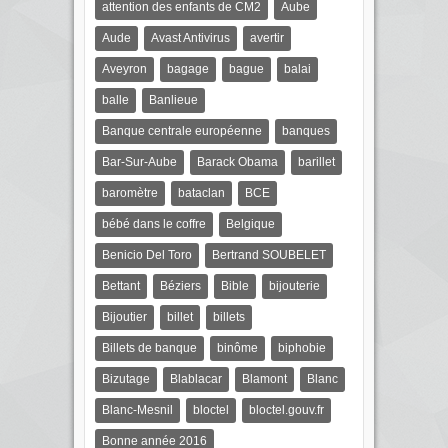
attention des enfants de CM2
Aube
Aude
Avast Antivirus
avertir
Aveyron
bagage
bague
balai
balle
Banlieue
Banque centrale européenne
banques
Bar-Sur-Aube
Barack Obama
barillet
baromètre
bataclan
BCE
bébé dans le coffre
Belgique
Benicio Del Toro
Bertrand SOUBELET
Bettant
Béziers
Bible
bijouterie
Bijoutier
billet
billets
Billets de banque
binôme
biphobie
Bizutage
Blablacar
Blamont
Blanc
Blanc-Mesnil
bloctel
bloctel.gouv.fr
Bonne année 2016