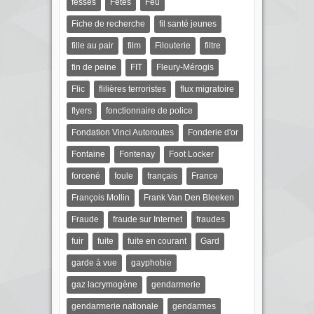
fesses
Fêtes
Feu
Fiche de recherche
fil santé jeunes
fille au pair
film
Filouterie
filtre
fin de peine
FIT
Fleury-Mérogis
Flic
flilières terroristes
flux migratoire
flyers
fonctionnaire de police
Fondation Vinci Autoroutes
Fonderie d'or
Fontaine
Fontenay
Foot Locker
forcené
foule
français
France
François Mollin
Frank Van Den Bleeken
Fraude
fraude sur Internet
fraudes
fuir
fuite
fuite en courant
Gard
garde à vue
gayphobie
gaz lacrymogène
gendarmerie
gendarmerie nationale
gendarmes