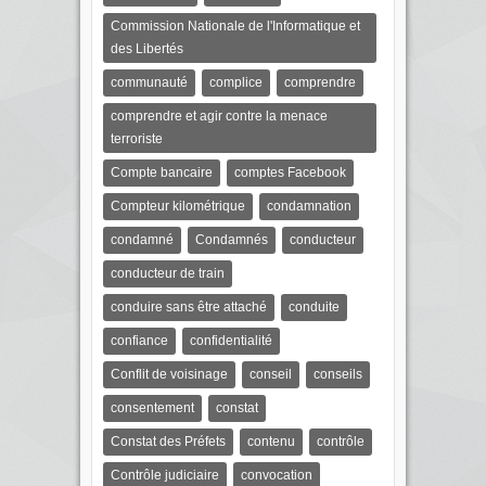
Commission Nationale de l'Informatique et
des Libertés
communauté
complice
comprendre
comprendre et agir contre la menace
terroriste
Compte bancaire
comptes Facebook
Compteur kilométrique
condamnation
condamné
Condamnés
conducteur
conducteur de train
conduire sans être attaché
conduite
confiance
confidentialité
Conflit de voisinage
conseil
conseils
consentement
constat
Constat des Préfets
contenu
contrôle
Contrôle judiciaire
convocation