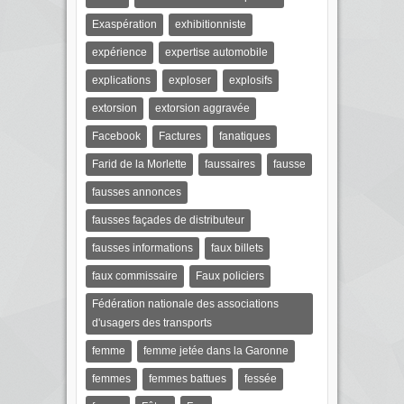
Exaspération
exhibitionniste
expérience
expertise automobile
explications
exploser
explosifs
extorsion
extorsion aggravée
Facebook
Factures
fanatiques
Farid de la Morlette
faussaires
fausse
fausses annonces
fausses façades de distributeur
fausses informations
faux billets
faux commissaire
Faux policiers
Fédération nationale des associations
d'usagers des transports
femme
femme jetée dans la Garonne
femmes
femmes battues
fessée