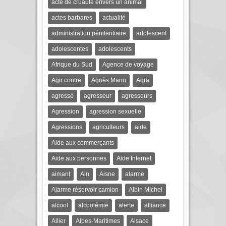
acte de cruauté envers un animal
actes barbares
actualité
administration pénitentiaire
adolescent
adolescentes
adolescents
Afrique du Sud
Agence de voyage
Agir contre
Agnès Marin
Agra
agressé
agresseur
agresseurs
Agression
agression sexuelle
Agressions
agriculteurs
aide
Aide aux commerçants
Aide aux personnes
Aide Internet
aimant
Ain
Aisne
alarme
Alarme réservoir camion
Albin Michel
alcool
alcoolémie
alerte
alliance
Allier
Alpes-Maritimes
Alsace