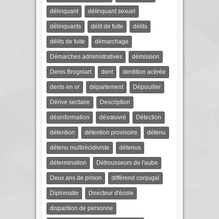
délinquant
délinquant sexuel
délinquants
délit de fuite
délits
délits de fuite
démarchage
Démarches administratives
démission
Denis Brogniart
dent
dentition acérée
dents en or
département
Dépouiller
Dérive sectaire
Description
désinformation
désœuvré
Détection
détention
détention provisoire
détenu
détenu multirécidiviste
détenus
détermination
Détrousseurs de l'aube
Deux ans de prison
différend conjugal
Diplomatie
Directeur d'école
disparition de personne