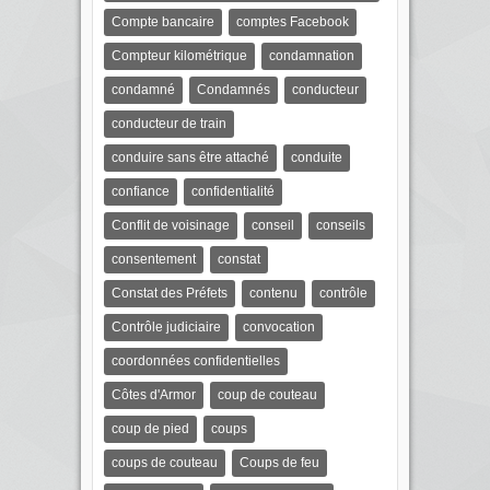
Compte bancaire
comptes Facebook
Compteur kilométrique
condamnation
condamné
Condamnés
conducteur
conducteur de train
conduire sans être attaché
conduite
confiance
confidentialité
Conflit de voisinage
conseil
conseils
consentement
constat
Constat des Préfets
contenu
contrôle
Contrôle judiciaire
convocation
coordonnées confidentielles
Côtes d'Armor
coup de couteau
coup de pied
coups
coups de couteau
Coups de feu