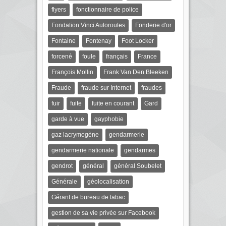
flyers
fonctionnaire de police
Fondation Vinci Autoroutes
Fonderie d'or
Fontaine
Fontenay
Foot Locker
forcené
foule
français
France
François Mollin
Frank Van Den Bleeken
Fraude
fraude sur Internet
fraudes
fuir
fuite
fuite en courant
Gard
garde à vue
gayphobie
gaz lacrymogène
gendarmerie
gendarmerie nationale
gendarmes
gendrot
général
général Soubelet
Générale
géolocalisation
Gérant de bureau de tabac
gestion de sa vie privée sur Facebook