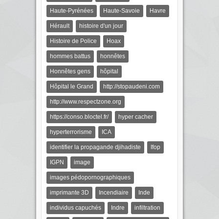
Haute-Pyrénées
Haute-Savoie
Havre
Hérault
histoire d'un jour
Histoire de Police
Hoax
hommes battus
honnêtes
Honnêtes gens
hôpital
Hôpital le Grand
http://stopaudeni.com
http://www.respectzone.org
https://conso.bloctel.fr/
hyper cacher
hyperterrorisme
ICA
identifier la propagande djihadiste
Ifop
IGPN
image
images pédopornographiques
imprimante 3D
Incendiaire
Inde
individus capuchés
Indre
infiltration