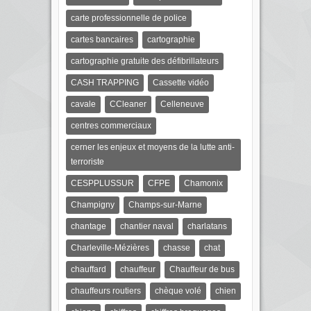
carte professionnelle de police
cartes bancaires
cartographie
cartographie gratuite des défibrillateurs
CASH TRAPPING
Cassette vidéo
cavale
CCleaner
Celleneuve
centres commerciaux
cerner les enjeux et moyens de la lutte anti-
terroriste
CESPPLUSSUR
CFPE
Chamonix
Champigny
Champs-sur-Marne
chantage
chantier naval
charlatans
Charleville-Mézières
chasse
chat
chauffard
chauffeur
Chauffeur de bus
chauffeurs routiers
chèque volé
chien