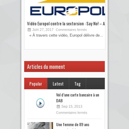
Vidéo Europol contre la sextorsion : Say No! – A...
Les 
Juin 27, 2017
S
Commentaires fermés
« À travers cette vidéo, Europol délivre de...
Vous
votre
Articles du moment
Popular
Latest
Tag
Vol d’une carte bancaire à un
DAB
Sep 15, 2013
Commentaires fermés
Une femme de 89 ans