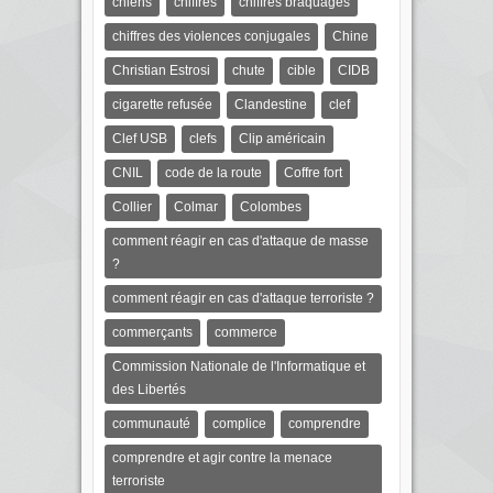
chiens
chiffres
chiffres braquages
chiffres des violences conjugales
Chine
Christian Estrosi
chute
cible
CIDB
cigarette refusée
Clandestine
clef
Clef USB
clefs
Clip américain
CNIL
code de la route
Coffre fort
Collier
Colmar
Colombes
comment réagir en cas d'attaque de masse
?
comment réagir en cas d'attaque terroriste ?
commerçants
commerce
Commission Nationale de l'Informatique et
des Libertés
communauté
complice
comprendre
comprendre et agir contre la menace
terroriste