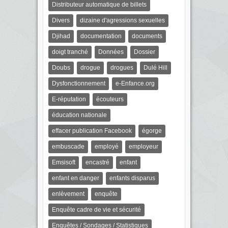
Distributeur automatique de billets
Divers
dizaine d'agressions sexuelles
Djihad
documentation
documents
doigt tranché
Données
Dossier
Doubs
drogue
drogues
Dulé Hill
Dysfonctionnement
e-Enfance.org
E-réputation
écouteurs
éducation nationale
effacer publication Facebook
égorge
embuscade
employé
employeur
Emsisoft
encastré
enfant
enfant en danger
enfants disparus
enlèvement
enquête
Enquête cadre de vie et sécurité
Enquêtes / Sondages / Statistiques