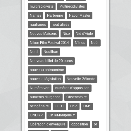
multirécidiviste
Multirécidivistes
Nantes
Narbonne
NationMaster
naufragés
neutralisés
Neuves-Maisons
Nice
Nid d'Aigle
Nikon Film Festival 2014
Nîmes
Noël
Nord
Nouilhan
Nouveau billet de 20 euros
nouveau phénomène
nouvelle législation
Nouvelle-Zélande
Numéro vert
numéros d'opposition
numéros d'urgence
Observatoire
octogénaire
OFDT
Ohio
OMS
ONDRP
OnTeManipule.fr
Opération d'envergure
opposition
or