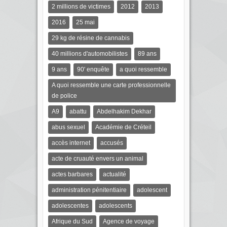
2 millions de victimes
2012
2013
2016
25 mai
29 kg de résine de cannabis
40 millions d'automobilistes
89 ans
9 ans
90' enquête
a quoi ressemble
A quoi ressemble une carte professionnelle
de police
A9
abattu
Abdelhakim Dekhar
abus sexuel
Académie de Créteil
accès internet
accusés
acte de cruauté envers un animal
actes barbares
actualité
administration pénitentiaire
adolescent
adolescentes
adolescents
Afrique du Sud
Agence de voyage