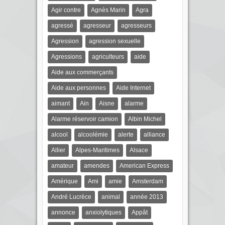
Agir contre
Agnès Marin
Agra
agressé
agresseur
agresseurs
Agression
agression sexuelle
Agressions
agriculteurs
aide
Aide aux commerçants
Aide aux personnes
Aide Internet
aimant
Ain
Aisne
alarme
Alarme réservoir camion
Albin Michel
alcool
alcoolémie
alerte
alliance
Allier
Alpes-Maritimes
Alsace
amateur
amendes
American Express
Amérique
Ami
amie
Amsterdam
André Lucrèce
animal
année 2013
annonce
anxiolytiques
Appât