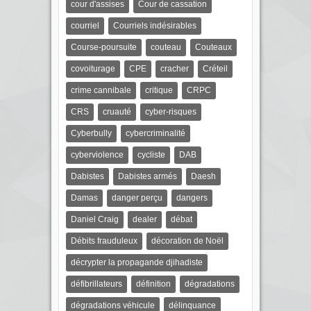
cour d'assises
Cour de cassation
courriel
Courriels indésirables
Course-poursuite
couteau
Couteaux
covoiturage
CPE
cracher
Créteil
crime cannibale
critique
CRPC
CRS
cruauté
cyber-risques
Cyberbully
cybercriminalité
cyberviolence
cycliste
DAB
Dabistes
Dabistes armés
Daesh
Damas
danger perçu
dangers
Daniel Craig
dealer
débat
Débits frauduleux
décoration de Noël
décrypter la propagande djihadiste
défibrillateurs
définition
dégradations
dégradations véhicule
délinquance