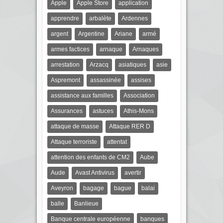
Apple
Apple Store
application
apprendre
arbalète
Ardennes
argent
Argentine
Ariane
armé
armes factices
arnaque
Arnaques
arrestation
Arzacq
asiatiques
asie
Aspremont
assassinée
assises
assistance aux familles
Association
Assurances
astuces
Athis-Mons
attaque de masse
Attaque RER D
Attaque terroriste
attentat
attention des enfants de CM2
Aube
Aude
Avast Antivirus
avertir
Aveyron
bagage
bague
balai
balle
Banlieue
Banque centrale européenne
banques