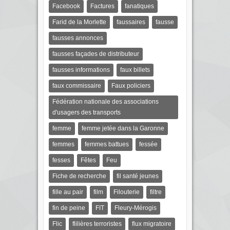
Facebook
Factures
fanatiques
Farid de la Morlette
faussaires
fausse
fausses annonces
fausses façades de distributeur
fausses informations
faux billets
faux commissaire
Faux policiers
Fédération nationale des associations
d'usagers des transports
femme
femme jetée dans la Garonne
femmes
femmes battues
fessée
fesses
Fêtes
Feu
Fiche de recherche
fil santé jeunes
fille au pair
film
Filouterie
filtre
fin de peine
FIT
Fleury-Mérogis
Flic
flilières terroristes
flux migratoire