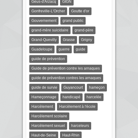
Géus-d'Arzacq
GIGN
Gonfreville-L'Orcher
Goutte d'or
Gouvernement
grand public
grand-mère suicidaire
grand-père
Grand-Quevilly
Grasse
Grigny
Guadeloupe
guerre
guide
guide de prévention
Guide de prévention contre les arnaques
guide de prévention contres les arnaques
guide de survie
Guyancourt
hameçon
Hameçonnage
handicapé
harcelée
Harcèlement
Harcèlement à l'école
Harcèlement scolaire
Harcèlement sexuel
harceleurs
Haut-de-Seine
Haut-Rhin