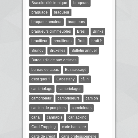
Bracelet éléctronique
braqeurs
braquage
braqueur
braqueur amateur
braqueurs
braqueurs d'immeubles
Brésil
Brinks
brouilleur
brouilleurs
Bruit
bruit.fr
Brunoy
Bruxelles
Bulletin annuel
Bureau d'aide aux victimes
bureau de tabac
Bus saccagé
c'est quoi ?
Cabestany
câlin
cambriolage
cambriolages
cambrioleur
cambrioleurs
camion
camion de pompiers
camrioleurs
canal
cannabis
car jacking
Card Trapping
carte bancaire
carte de crédit
carte professionnelle