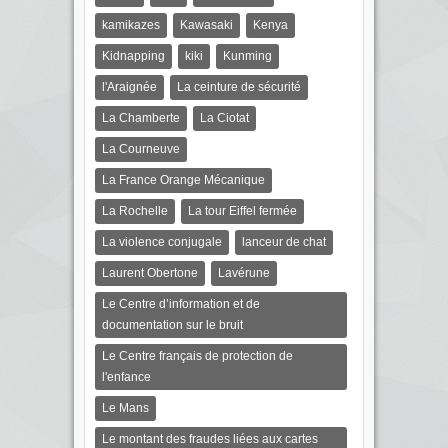
kamikazes
Kawasaki
Kenya
Kidnapping
kiki
Kunming
l'Araignée
La ceinture de sécurité
La Chamberte
La Ciotat
La Courneuve
La France Orange Mécanique
La Rochelle
La tour Eiffel fermée
La violence conjugale
lanceur de chat
Laurent Obertone
Lavérune
Le Centre d’information et de
documentation sur le bruit
Le Centre français de protection de
l'enfance
Le Mans
Le montant des fraudes liées aux cartes