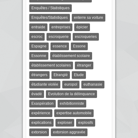
Enquêtes / Statistiques
Enquêtes/Statistiques
enterre sa voiture
entraide
entreprises
épicier
escroc
escroquerie
escroqueries
Espagne
essence
Essone
Essonne
établissement scolaire
établissement scolaires
étranger
étrangers
Etranglé
Etude
étudiante violée
europol
euthanasie
évadé
Evolution de la délinquance
Exaspération
exhibitionniste
expérience
expertise automobile
explications
exploser
explosifs
extorsion
extorsion aggravée