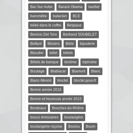
Bar-Sur-Aube
Barack Obama
barillet
baromètre
bataclan
BCE
bébé dans le coffre
Belgique
Benicio Del Toro
Bertrand SOUBELET
Bettant
Béziers
Bible
bijouterie
Bijoutier
billet
billets
Billets de banque
binôme
biphobie
Bizutage
Blablacar
Blamont
Blanc
Blanc-Mesnil
bloctel
bloctel.gouv.fr
Bonne année 2016
Bonne et heureuse année 2015
Bordeaux
Bouches-du-Rhône
boucs émissaires
boulangère
boulangerie niçoise
Boulou
Boum