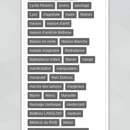
Lycée Fénelon
lycées
lynchage
Lyon
magistrate
maire
Mairies
maison
maison d'arrêt
maison d’arrêt de Béthune
Maison en vente
Maison-Blanche
malade imaginaire
Maltraitance
Maltraitance enfant
Mamie
mange
manifestation
manipulation
manipuler
Marc Dutroux
marche des salopes
marginaux
Marne
Maroc
Marseille
massage cardiaque
mastercard
Matthieu LANGLOIS
medecin
Médecin du RAID
Melun