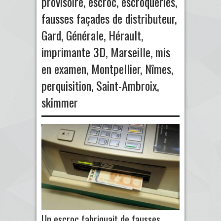
provisoire
,
escroc
,
escroqueries
,
fausses façades de distributeur
,
Gard
,
Générale
,
Hérault
,
imprimante 3D
,
Marseille
,
mis
en examen
,
Montpellier
,
Nîmes
,
perquisition
,
Saint-Ambroix
,
skimmer
Un escroc fabriquait de fausses