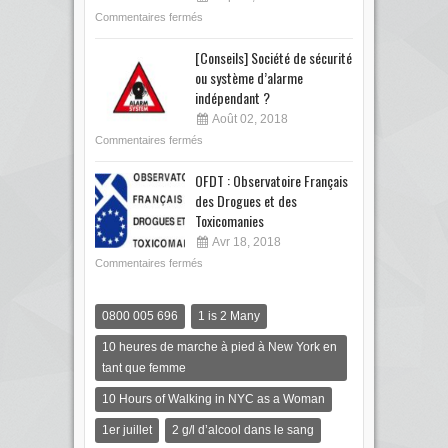
Commentaires fermés
[Conseils] Société de sécurité
ou système d’alarme
indépendant ?
Août 02, 2018
Commentaires fermés
OFDT : Observatoire Français
des Drogues et des
Toxicomanies
Avr 18, 2018
Commentaires fermés
0800 005 696
1 is 2 Many
10 heures de marche à pied à New York en
tant que femme
10 Hours of Walking in NYC as a Woman
1er juillet
2 g/l d’alcool dans le sang