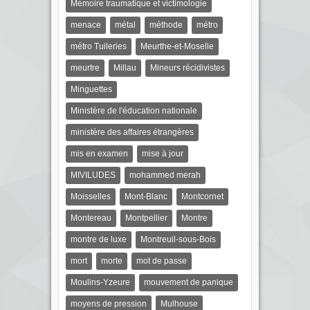
Mémoire traumatique et victimologie
menace
métal
méthode
métro
métro Tuileries
Meurthe-et-Moselle
meurtre
Millau
Mineurs récidivistes
Minguettes
Ministère de l'éducation nationale
ministère des affaires étrangères
mis en examen
mise à jour
MIVILUDES
mohammed merah
Moisselles
Mont-Blanc
Montcornet
Montereau
Montpellier
Montre
montre de luxe
Montreuil-sous-Bois
mort
morte
mot de passe
Moulins-Yzeure
mouvement de panique
moyens de pression
Mulhouse