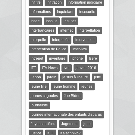
infiltré
infitration
information judiciaire
informations
Inquiétant
insécurité
Insee
Insolite
insultes
interbancaires
internet
interpellation
interpellé
interpellés
intervention
intervention de Police
Interview
intrenet
inventaire
Iphone
Isère
ITT
ITV News
Ivre
janvier 2016
Japon
jardin
je suis à l'heure
jette
jeune fille
jeune homme
jeunes
jeunes cagoulés
Joe Biden
journaliste
journée internationale des enfants disparus
Joyeuses fêtes
Jugement
jupe
justice
K.O.
Kalachnikov