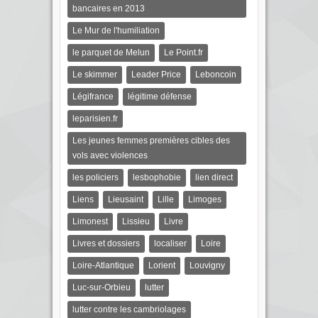
bancaires en 2013
Le Mur de l'humiliation
le parquet de Melun
Le Point.fr
Le skimmer
Leader Price
Leboncoin
Légifrance
légitime défense
leparisien.fr
Les jeunes femmes premières cibles des
vols avec violences
les policiers
lesbophobie
lien direct
Liens
Lieusaint
Lille
Limoges
Limonest
Lissieu
Livre
Livres et dossiers
localiser
Loire
Loire-Atlantique
Lorient
Louvigny
Luc-sur-Orbieu
lutter
lutter contre les cambriolages