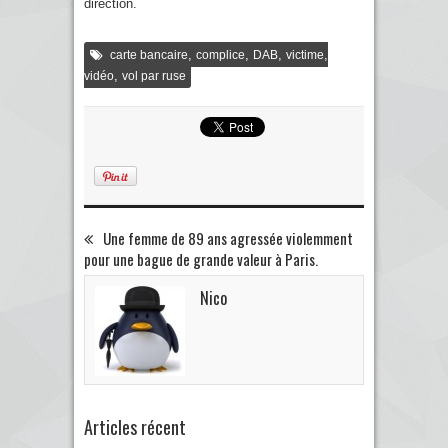
direction.
,
,
,
,
carte bancaire
complice
DAB
victime
,
vidéo
vol par ruse
Une femme de 89 ans agressée violemment
pour une bague de grande valeur à Paris.
Nico
Articles récent