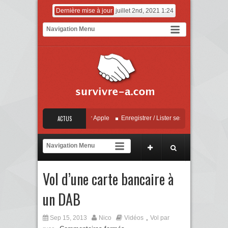
Dernière mise à jour
juillet 2nd, 2021 1:24
« Localiser » – Mise à jour Apple
ACTUS
Enregistrer / Lister ses objets, sauvegarde
Vidéo Europol contre la sextorsion : Say No! – A campaign against online sexua
« Localiser » – Mise à jour Apple
Vol d’une carte bancaire à
un DAB
,
Sep 15, 2013
Nico
Vidéos
Vol par