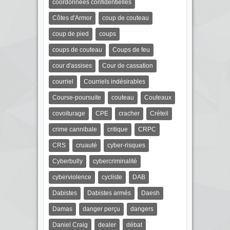
coordonnées confidentielles
Côtes d'Armor
coup de couteau
coup de pied
coups
coups de couteau
Coups de feu
cour d'assises
Cour de cassation
courriel
Courriels indésirables
Course-poursuite
couteau
Couteaux
covoiturage
CPE
cracher
Créteil
crime cannibale
critique
CRPC
CRS
cruauté
cyber-risques
Cyberbully
cybercriminalité
cyberviolence
cycliste
DAB
Dabistes
Dabistes armés
Daesh
Damas
danger perçu
dangers
Daniel Craig
dealer
débat