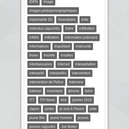
IGPN
image
images pédopornographiques
imprimante 3D
Incendiaire
Inde
individus capuchés
Indre
infiltration
infiltré
infitration
information judiciaire
informations
Inquiétant
insécurité
Insee
Insolite
insultes
interbancaires
internet
interpellation
interpellé
interpellés
intervention
intervention de Police
Interview
intrenet
inventaire
Iphone
Isère
ITT
ITV News
Ivre
janvier 2016
Japon
jardin
je suis à l'heure
jette
jeune fille
jeune homme
jeunes
jeunes cagoulés
Joe Biden