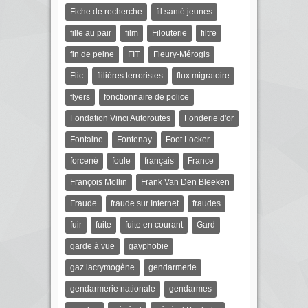
Fiche de recherche
fil santé jeunes
fille au pair
film
Filouterie
filtre
fin de peine
FIT
Fleury-Mérogis
Flic
flilières terroristes
flux migratoire
flyers
fonctionnaire de police
Fondation Vinci Autoroutes
Fonderie d'or
Fontaine
Fontenay
Foot Locker
forcené
foule
français
France
François Mollin
Frank Van Den Bleeken
Fraude
fraude sur Internet
fraudes
fuir
fuite
fuite en courant
Gard
garde à vue
gayphobie
gaz lacrymogène
gendarmerie
gendarmerie nationale
gendarmes