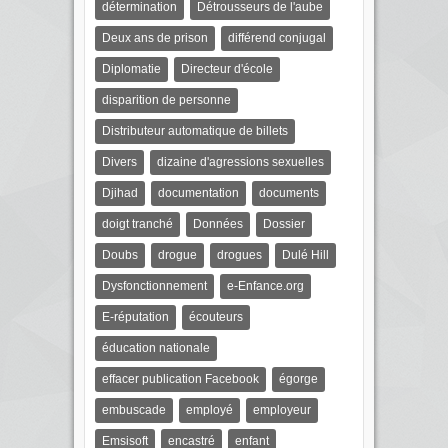
détermination
Détrousseurs de l'aube
Deux ans de prison
différend conjugal
Diplomatie
Directeur d'école
disparition de personne
Distributeur automatique de billets
Divers
dizaine d'agressions sexuelles
Djihad
documentation
documents
doigt tranché
Données
Dossier
Doubs
drogue
drogues
Dulé Hill
Dysfonctionnement
e-Enfance.org
E-réputation
écouteurs
éducation nationale
effacer publication Facebook
égorge
embuscade
employé
employeur
Emsisoft
encastré
enfant