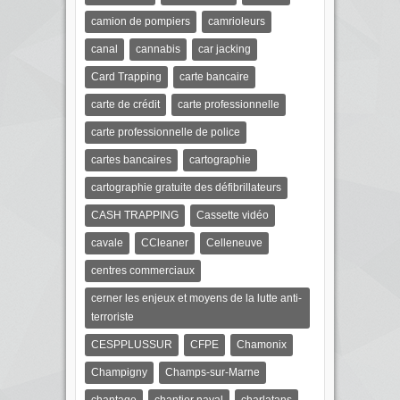
camion de pompiers
camrioleurs
canal
cannabis
car jacking
Card Trapping
carte bancaire
carte de crédit
carte professionnelle
carte professionnelle de police
cartes bancaires
cartographie
cartographie gratuite des défibrillateurs
CASH TRAPPING
Cassette vidéo
cavale
CCleaner
Celleneuve
centres commerciaux
cerner les enjeux et moyens de la lutte anti-
terroriste
CESPPLUSSUR
CFPE
Chamonix
Champigny
Champs-sur-Marne