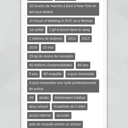
10 heures de marche à pied à New York en
tant que femme
10 Hours of Walking in NYC as a Woman
1er juillet
2 g/l d’alcool dans le sang
2 millions de victimes
2012
2013
2016
25 mai
29 kg de résine de cannabis
40 millions d'automobilistes
89 ans
9 ans
90' enquête
a quoi ressemble
A quoi ressemble une carte professionnelle
de police
A9
abattu
Abdelhakim Dekhar
abus sexuel
Académie de Créteil
accès internet
accusés
acte de cruauté envers un animal