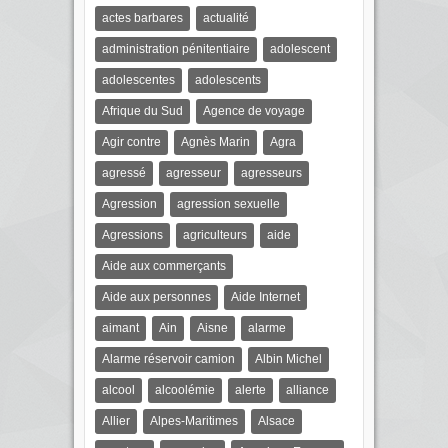
actes barbares
actualité
administration pénitentiaire
adolescent
adolescentes
adolescents
Afrique du Sud
Agence de voyage
Agir contre
Agnès Marin
Agra
agressé
agresseur
agresseurs
Agression
agression sexuelle
Agressions
agriculteurs
aide
Aide aux commerçants
Aide aux personnes
Aide Internet
aimant
Ain
Aisne
alarme
Alarme réservoir camion
Albin Michel
alcool
alcoolémie
alerte
alliance
Allier
Alpes-Maritimes
Alsace