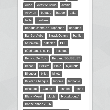
Aude
Avast Antivirus
avertir
Aveyron
bagage
bague
balai
balle
Banlieue
Banque centrale européenne
banques
Bar-Sur-Aube
Barack Obama
barillet
baromètre
bataclan
BCE
bébé dans le coffre
Belgique
Benicio Del Toro
Bertrand SOUBELET
Bettant
Béziers
Bible
bijouterie
Bijoutier
billet
billets
Billets de banque
binôme
biphobie
Bizutage
Blablacar
Blamont
Blanc
Blanc-Mesnil
bloctel
bloctel.gouv.fr
Bonne année 2016