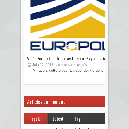
Vidéo Europol contre la sextorsion : Say No! – A...
Les 
Juin 27, 2017
S
Commentaires fermés
« À travers cette vidéo, Europol délivre de...
Vous
votre
Articles du moment
Popular
Latest
Tag