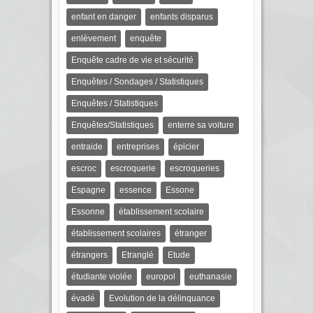
enfant en danger
enfants disparus
enlèvement
enquête
Enquête cadre de vie et sécurité
Enquêtes / Sondages / Statistiques
Enquêtes / Statistiques
Enquêtes/Statistiques
enterre sa voiture
entraide
entreprises
épicier
escroc
escroquerie
escroqueries
Espagne
essence
Essone
Essonne
établissement scolaire
établissement scolaires
étranger
étrangers
Etranglé
Etude
étudiante violée
europol
euthanasie
évadé
Evolution de la délinquance