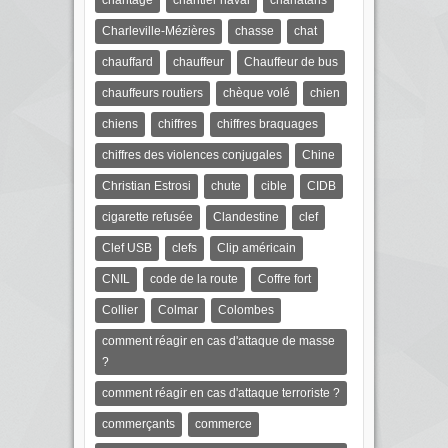
chantage
chantier naval
charlatans
Charleville-Mézières
chasse
chat
chauffard
chauffeur
Chauffeur de bus
chauffeurs routiers
chèque volé
chien
chiens
chiffres
chiffres braquages
chiffres des violences conjugales
Chine
Christian Estrosi
chute
cible
CIDB
cigarette refusée
Clandestine
clef
Clef USB
clefs
Clip américain
CNIL
code de la route
Coffre fort
Collier
Colmar
Colombes
comment réagir en cas d'attaque de masse
?
comment réagir en cas d'attaque terroriste ?
commerçants
commerce