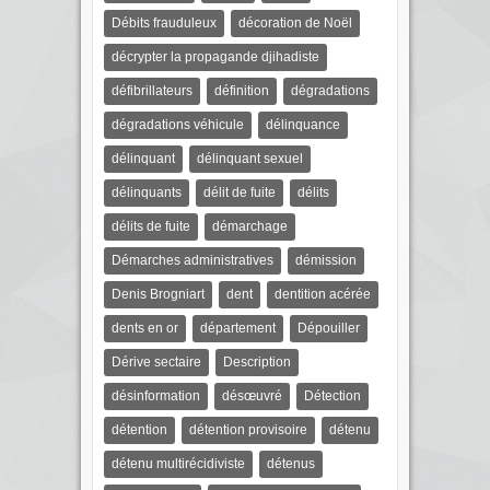
Débits frauduleux
décoration de Noël
décrypter la propagande djihadiste
défibrillateurs
définition
dégradations
dégradations véhicule
délinquance
délinquant
délinquant sexuel
délinquants
délit de fuite
délits
délits de fuite
démarchage
Démarches administratives
démission
Denis Brogniart
dent
dentition acérée
dents en or
département
Dépouiller
Dérive sectaire
Description
désinformation
désœuvré
Détection
détention
détention provisoire
détenu
détenu multirécidiviste
détenus