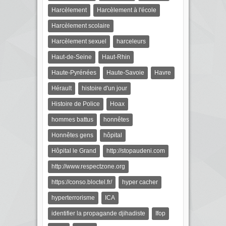
Harcèlement
Harcèlement à l'école
Harcèlement scolaire
Harcèlement sexuel
harceleurs
Haut-de-Seine
Haut-Rhin
Haute-Pyrénées
Haute-Savoie
Havre
Hérault
histoire d'un jour
Histoire de Police
Hoax
hommes battus
honnêtes
Honnêtes gens
hôpital
Hôpital le Grand
http://stopaudeni.com
http://www.respectzone.org
https://conso.bloctel.fr/
hyper cacher
hyperterrorisme
ICA
identifier la propagande djihadiste
Ifop