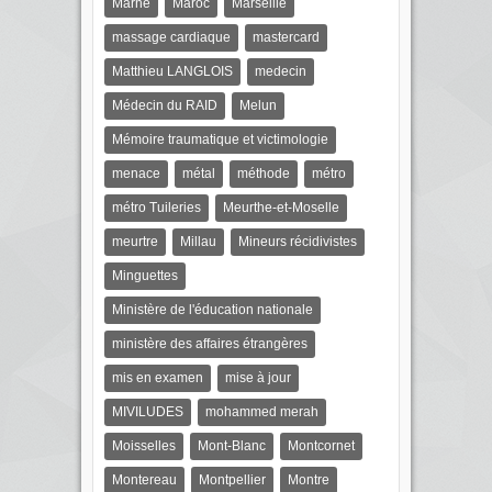
Marne
Maroc
Marseille
massage cardiaque
mastercard
Matthieu LANGLOIS
medecin
Médecin du RAID
Melun
Mémoire traumatique et victimologie
menace
métal
méthode
métro
métro Tuileries
Meurthe-et-Moselle
meurtre
Millau
Mineurs récidivistes
Minguettes
Ministère de l'éducation nationale
ministère des affaires étrangères
mis en examen
mise à jour
MIVILUDES
mohammed merah
Moisselles
Mont-Blanc
Montcornet
Montereau
Montpellier
Montre