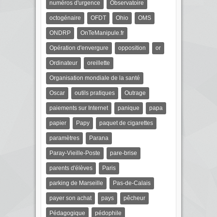
numéros d'urgence
Observatoire
octogénaire
OFDT
Ohio
OMS
ONDRP
OnTeManipule.fr
Opération d'envergure
opposition
or
Ordinateur
oreillette
Organisation mondiale de la santé
Oscar
outils pratiques
Outrage
paiements sur Internet
panique
papa
papier
Papy
paquet de cigarettes
paramètres
Parana
Paray-Vieille-Poste
pare-brise
parents d'élèves
Paris
parking de Marseille
Pas-de-Calais
payer son achat
pays
pêcheur
Pédagogique
pédophile