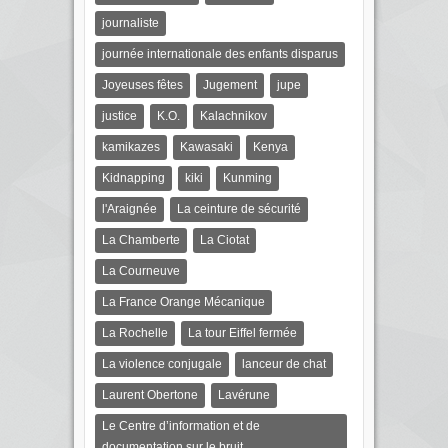
journaliste
journée internationale des enfants disparus
Joyeuses fêtes
Jugement
jupe
justice
K.O.
Kalachnikov
kamikazes
Kawasaki
Kenya
Kidnapping
kiki
Kunming
l'Araignée
La ceinture de sécurité
La Chamberte
La Ciotat
La Courneuve
La France Orange Mécanique
La Rochelle
La tour Eiffel fermée
La violence conjugale
lanceur de chat
Laurent Obertone
Lavérune
Le Centre d’information et de
documentation sur le bruit