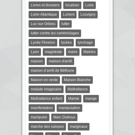
Livres et dossiers
localiser
Loire
Loire-Atlantique
Lorient
Louvigny
Luc-sur-Orbieu
lutter
lutter contre les cambriolages
Lycée Fénelon
lycées
lynchage
Lyon
magistrate
maire
Mairies
maison
maison d'arrêt
maison d’arrêt de Béthune
Maison en vente
Maison-Blanche
malade imaginaire
Maltraitance
Maltraitance enfant
Mamie
mange
manifestation
manipulation
manipuler
Marc Dutroux
marche des salopes
marginaux