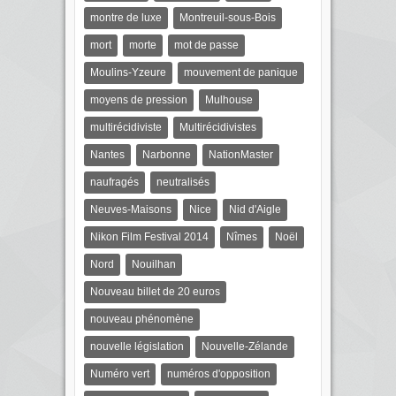
montre de luxe
Montreuil-sous-Bois
mort
morte
mot de passe
Moulins-Yzeure
mouvement de panique
moyens de pression
Mulhouse
multirécidiviste
Multirécidivistes
Nantes
Narbonne
NationMaster
naufragés
neutralisés
Neuves-Maisons
Nice
Nid d'Aigle
Nikon Film Festival 2014
Nîmes
Noël
Nord
Nouilhan
Nouveau billet de 20 euros
nouveau phénomène
nouvelle législation
Nouvelle-Zélande
Numéro vert
numéros d'opposition