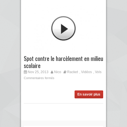
Spot contre le harcèlement en milieu
scolaire
Nov 25, 2013
Nico
Racket
Vidéos
Vols
,
,
Commentaires fermés
En savoir plus