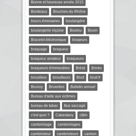
Bonne et heureuse année 2015
Bordeaux
Bouches-du-Rhône
boucs émissaires
boulangère
boulangerie niçoise
Boulou
Boum
Bracelet éléctronique
braqeurs
braquage
braqueur
braqueur amateur
braqueurs
braqueurs d'immeubles
Brésil
Brinks
brouilleur
brouilleurs
Bruit
bruit.fr
Brunoy
Bruxelles
Bulletin annuel
Bureau d'aide aux victimes
bureau de tabac
Bus saccagé
c'est quoi ?
Cabestany
câlin
cambriolage
cambriolages
cambrioleur
cambrioleurs
camion