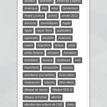
amateur
amendes
American Express
Amérique
Ami
amie
Amsterdam
André Lucrèce
animal
année 2013
annonce
anxiolytiques
Appât
Apple
Apple Store
application
apprendre
arbalète
Ardennes
argent
Argentine
Ariane
armé
armes factices
arnaque
Arnaques
arrestation
Arzacq
asiatiques
asie
Aspremont
assassinée
assises
assistance aux familles
Association
Assurances
astuces
Athis-Mons
attaque de masse
Attaque RER D
Attaque terroriste
attentat
attention des enfants de CM2
Aube