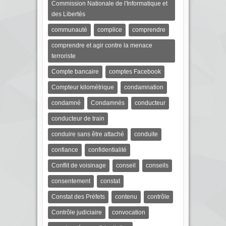
Commission Nationale de l'Informatique et
des Libertés
communauté
complice
comprendre
comprendre et agir contre la menace
terroriste
Compte bancaire
comptes Facebook
Compteur kilométrique
condamnation
condamné
Condamnés
conducteur
conducteur de train
conduire sans être attaché
conduite
confiance
confidentialité
Conflit de voisinage
conseil
conseils
consentement
constat
Constat des Préfets
contenu
contrôle
Contrôle judiciaire
convocation