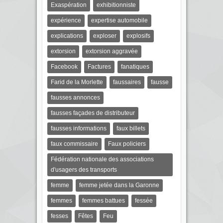
Exaspération
exhibitionniste
expérience
expertise automobile
explications
exploser
explosifs
extorsion
extorsion aggravée
Facebook
Factures
fanatiques
Farid de la Morlette
faussaires
fausse
fausses annonces
fausses façades de distributeur
fausses informations
faux billets
faux commissaire
Faux policiers
Fédération nationale des associations
d'usagers des transports
femme
femme jetée dans la Garonne
femmes
femmes battues
fessée
fesses
Fêtes
Feu