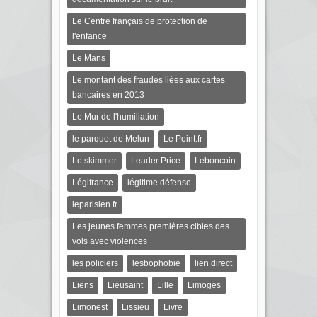
Le Centre français de protection de
l'enfance
Le Mans
Le montant des fraudes liées aux cartes
bancaires en 2013
Le Mur de l'humiliation
le parquet de Melun
Le Point.fr
Le skimmer
Leader Price
Leboncoin
Légifrance
légitime défense
leparisien.fr
Les jeunes femmes premières cibles des
vols avec violences
les policiers
lesbophobie
lien direct
Liens
Lieusaint
Lille
Limoges
Limonest
Lissieu
Livre