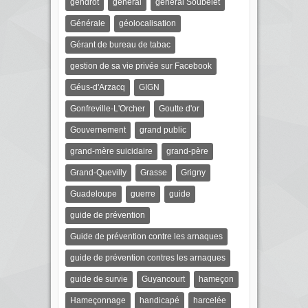
gendrot
général
général Soubelet
Générale
géolocalisation
Gérant de bureau de tabac
gestion de sa vie privée sur Facebook
Géus-d'Arzacq
GIGN
Gonfreville-L'Orcher
Goutte d'or
Gouvernement
grand public
grand-mère suicidaire
grand-père
Grand-Quevilly
Grasse
Grigny
Guadeloupe
guerre
guide
guide de prévention
Guide de prévention contre les arnaques
guide de prévention contres les arnaques
guide de survie
Guyancourt
hameçon
Hameçonnage
handicapé
harcelée