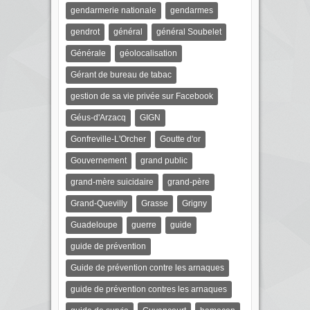
gendarmerie nationale
gendarmes
gendrot
général
général Soubelet
Générale
géolocalisation
Gérant de bureau de tabac
gestion de sa vie privée sur Facebook
Géus-d'Arzacq
GIGN
Gonfreville-L'Orcher
Goutte d'or
Gouvernement
grand public
grand-mère suicidaire
grand-père
Grand-Quevilly
Grasse
Grigny
Guadeloupe
guerre
guide
guide de prévention
Guide de prévention contre les arnaques
guide de prévention contres les arnaques