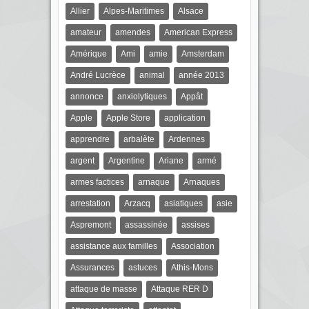
Allier
Alpes-Maritimes
Alsace
amateur
amendes
American Express
Amérique
Ami
amie
Amsterdam
André Lucrèce
animal
année 2013
annonce
anxiolytiques
Appât
Apple
Apple Store
application
apprendre
arbalète
Ardennes
argent
Argentine
Ariane
armé
armes factices
arnaque
Arnaques
arrestation
Arzacq
asiatiques
asie
Aspremont
assassinée
assises
assistance aux familles
Association
Assurances
astuces
Athis-Mons
attaque de masse
Attaque RER D