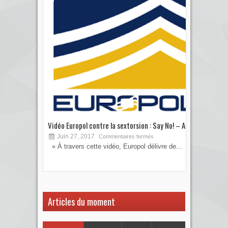
Vidéo Europol contre la sextorsion : Say No! – A...
Les 
Juin 27, 2017
S
Commentaires fermés
« À travers cette vidéo, Europol délivre de...
Vous
votre
Articles du moment