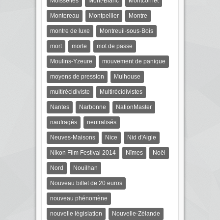
Moisselles
Mont-Blanc
Montcornet
Montereau
Montpellier
Montre
montre de luxe
Montreuil-sous-Bois
mort
morte
mot de passe
Moulins-Yzeure
mouvement de panique
moyens de pression
Mulhouse
multirécidiviste
Multirécidivistes
Nantes
Narbonne
NationMaster
naufragés
neutralisés
Neuves-Maisons
Nice
Nid d'Aigle
Nikon Film Festival 2014
Nîmes
Noël
Nord
Nouilhan
Nouveau billet de 20 euros
nouveau phénomène
nouvelle législation
Nouvelle-Zélande