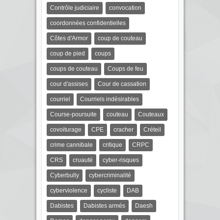
Contrôle judiciaire
convocation
coordonnées confidentielles
Côtes d'Armor
coup de couteau
coup de pied
coups
coups de couteau
Coups de feu
cour d'assises
Cour de cassation
courriel
Courriels indésirables
Course-poursuite
couteau
Couteaux
covoiturage
CPE
cracher
Créteil
crime cannibale
critique
CRPC
CRS
cruauté
cyber-risques
Cyberbully
cybercriminalité
cyberviolence
cycliste
DAB
Dabistes
Dabistes armés
Daesh