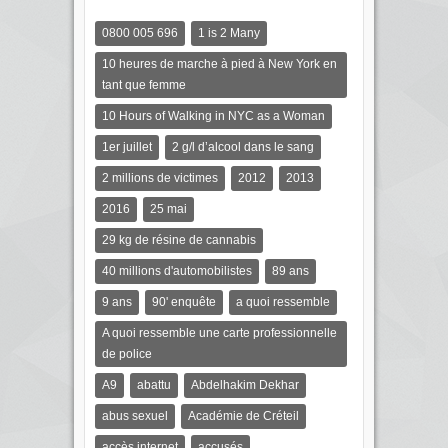
0800 005 696
1 is 2 Many
10 heures de marche à pied à New York en
tant que femme
10 Hours of Walking in NYC as a Woman
1er juillet
2 g/l d’alcool dans le sang
2 millions de victimes
2012
2013
2016
25 mai
29 kg de résine de cannabis
40 millions d'automobilistes
89 ans
9 ans
90' enquête
a quoi ressemble
A quoi ressemble une carte professionnelle
de police
A9
abattu
Abdelhakim Dekhar
abus sexuel
Académie de Créteil
accès internet
accusés