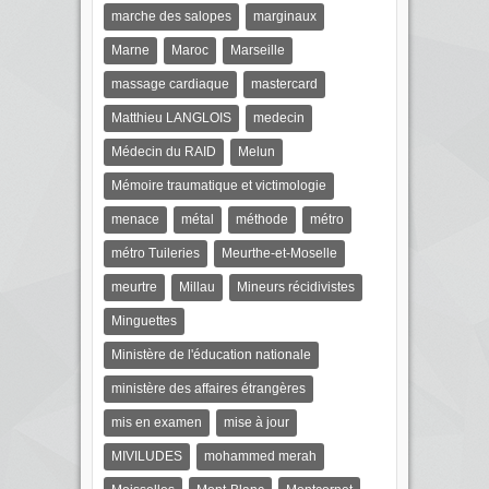
marche des salopes
marginaux
Marne
Maroc
Marseille
massage cardiaque
mastercard
Matthieu LANGLOIS
medecin
Médecin du RAID
Melun
Mémoire traumatique et victimologie
menace
métal
méthode
métro
métro Tuileries
Meurthe-et-Moselle
meurtre
Millau
Mineurs récidivistes
Minguettes
Ministère de l'éducation nationale
ministère des affaires étrangères
mis en examen
mise à jour
MIVILUDES
mohammed merah