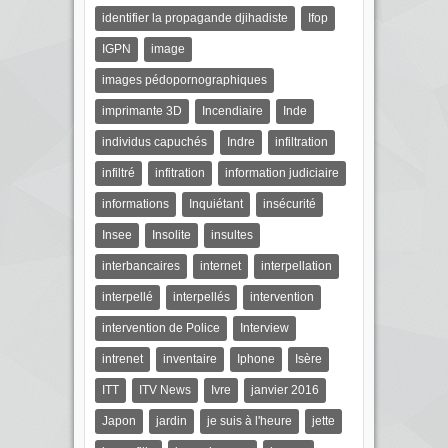
identifier la propagande djihadiste
Ifop
IGPN
image
images pédopornographiques
imprimante 3D
Incendiaire
Inde
individus capuchés
Indre
infiltration
infiltré
infitration
information judiciaire
informations
Inquiétant
insécurité
Insee
Insolite
insultes
interbancaires
internet
interpellation
interpellé
interpellés
intervention
intervention de Police
Interview
intrenet
inventaire
Iphone
Isère
ITT
ITV News
Ivre
janvier 2016
Japon
jardin
je suis à l'heure
jette