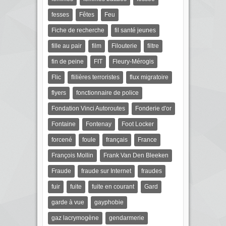
fesses
Fêtes
Feu
Fiche de recherche
fil santé jeunes
fille au pair
film
Filouterie
filtre
fin de peine
FIT
Fleury-Mérogis
Flic
flilières terroristes
flux migratoire
flyers
fonctionnaire de police
Fondation Vinci Autoroutes
Fonderie d'or
Fontaine
Fontenay
Foot Locker
forcené
foule
français
France
François Mollin
Frank Van Den Bleeken
Fraude
fraude sur Internet
fraudes
fuir
fuite
fuite en courant
Gard
garde à vue
gayphobie
gaz lacrymogène
gendarmerie