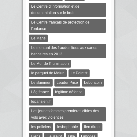
Le Centre d’information et de
documentation sur le bruit
Le Centre français de protection de
l'enfance
Le Mans
Le montant des fraudes liées aux cartes
bancaires en 2013
Le Mur de l'humiliation
le parquet de Melun
Le Point.fr
Le skimmer
Leader Price
Leboncoin
Légifrance
légitime défense
leparisien.fr
Les jeunes femmes premières cibles des
vols avec violences
les policiers
lesbophobie
lien direct
Liens
Lieusaint
Lille
Limoges