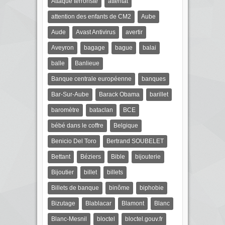
Attaque terroriste
attentat
attention des enfants de CM2
Aube
Aude
Avast Antivirus
avertir
Aveyron
bagage
bague
balai
balle
Banlieue
Banque centrale européenne
banques
Bar-Sur-Aube
Barack Obama
barillet
baromètre
bataclan
BCE
bébé dans le coffre
Belgique
Benicio Del Toro
Bertrand SOUBELET
Bettant
Béziers
Bible
bijouterie
Bijoutier
billet
billets
Billets de banque
binôme
biphobie
Bizutage
Blablacar
Blamont
Blanc
Blanc-Mesnil
bloctel
bloctel.gouv.fr