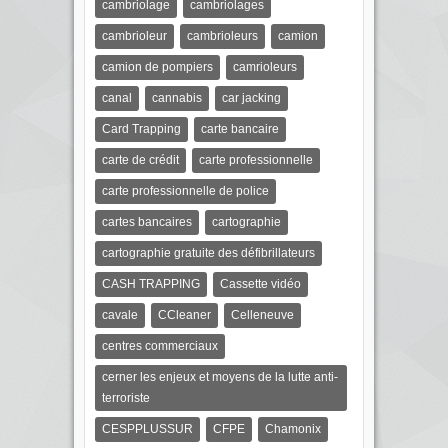
cambriolage
cambriolages
cambrioleur
cambrioleurs
camion
camion de pompiers
camrioleurs
canal
cannabis
car jacking
Card Trapping
carte bancaire
carte de crédit
carte professionnelle
carte professionnelle de police
cartes bancaires
cartographie
cartographie gratuite des défibrillateurs
CASH TRAPPING
Cassette vidéo
cavale
CCleaner
Celleneuve
centres commerciaux
cerner les enjeux et moyens de la lutte anti-
terroriste
CESPPLUSSUR
CFPE
Chamonix