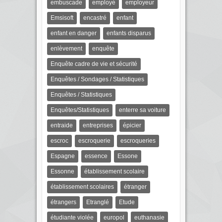
embuscade
employé
employeur
Emsisoft
encastré
enfant
enfant en danger
enfants disparus
enlèvement
enquête
Enquête cadre de vie et sécurité
Enquêtes / Sondages / Statistiques
Enquêtes / Statistiques
Enquêtes/Statistiques
enterre sa voiture
entraide
entreprises
épicier
escroc
escroquerie
escroqueries
Espagne
essence
Essone
Essonne
établissement scolaire
établissement scolaires
étranger
étrangers
Etranglé
Etude
étudiante violée
europol
euthanasie