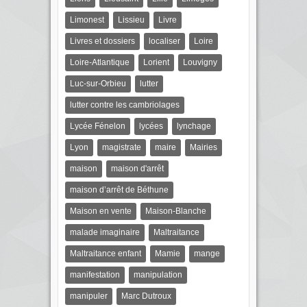
Limonest
Lissieu
Livre
Livres et dossiers
localiser
Loire
Loire-Atlantique
Lorient
Louvigny
Luc-sur-Orbieu
lutter
lutter contre les cambriolages
Lycée Fénelon
lycées
lynchage
Lyon
magistrate
maire
Mairies
maison
maison d'arrêt
maison d’arrêt de Béthune
Maison en vente
Maison-Blanche
malade imaginaire
Maltraitance
Maltraitance enfant
Mamie
mange
manifestation
manipulation
manipuler
Marc Dutroux