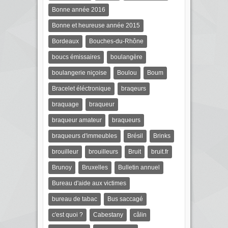
Bonne année 2016
Bonne et heureuse année 2015
Bordeaux
Bouches-du-Rhône
boucs émissaires
boulangère
boulangerie niçoise
Boulou
Boum
Bracelet éléctronique
braqeurs
braquage
braqueur
braqueur amateur
braqueurs
braqueurs d'immeubles
Brésil
Brinks
brouilleur
brouilleurs
Bruit
bruit.fr
Brunoy
Bruxelles
Bulletin annuel
Bureau d'aide aux victimes
bureau de tabac
Bus saccagé
c'est quoi ?
Cabestany
câlin