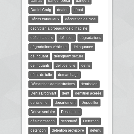
Damas
danger perçu
dangers
Daniel Craig
dealer
débat
Débits frauduleux
décoration de Noël
décrypter la propagande djihadiste
défibrillateurs
définition
dégradations
dégradations véhicule
délinquance
délinquant
délinquant sexuel
délinquants
délit de fuite
délits
délits de fuite
démarchage
Démarches administratives
démission
Denis Brogniart
dent
dentition acérée
dents en or
département
Dépouiller
Dérive sectaire
Description
désinformation
désœuvré
Détection
détention
détention provisoire
détenu