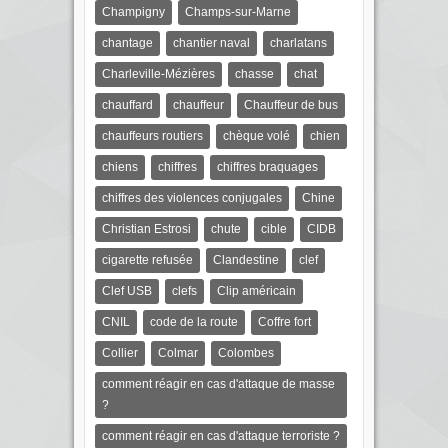
Champigny
Champs-sur-Marne
chantage
chantier naval
charlatans
Charleville-Mézières
chasse
chat
chauffard
chauffeur
Chauffeur de bus
chauffeurs routiers
chèque volé
chien
chiens
chiffres
chiffres braquages
chiffres des violences conjugales
Chine
Christian Estrosi
chute
cible
CIDB
cigarette refusée
Clandestine
clef
Clef USB
clefs
Clip américain
CNIL
code de la route
Coffre fort
Collier
Colmar
Colombes
comment réagir en cas d'attaque de masse
?
comment réagir en cas d'attaque terroriste ?