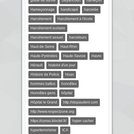
guide de survie
Guyancourt
hameçon
Hameçonnage
handicapé
harcelée
Harcèlement
Harcèlement à l'école
Harcèlement scolaire
Harcèlement sexuel
harceleurs
Haut-de-Seine
Haut-Rhin
Haute-Pyrénées
Haute-Savoie
Havre
Hérault
histoire d'un jour
Histoire de Police
Hoax
hommes battus
honnêtes
Honnêtes gens
hôpital
Hôpital le Grand
http://stopaudeni.com
http://www.respectzone.org
https://conso.bloctel.fr/
hyper cacher
hyperterrorisme
ICA