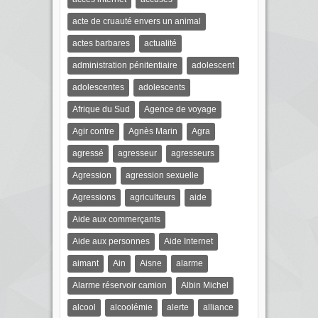
acte de cruauté envers un animal
actes barbares
actualité
administration pénitentiaire
adolescent
adolescentes
adolescents
Afrique du Sud
Agence de voyage
Agir contre
Agnès Marin
Agra
agressé
agresseur
agresseurs
Agression
agression sexuelle
Agressions
agriculteurs
aide
Aide aux commerçants
Aide aux personnes
Aide Internet
aimant
Ain
Aisne
alarme
Alarme réservoir camion
Albin Michel
alcool
alcoolémie
alerte
alliance