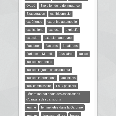
évadé
Evolution de la délinquance
Exaspération
exhibitionniste
expérience
expertise automobile
explications
exploser
explosifs
extorsion
extorsion aggravée
Facebook
Factures
fanatiques
Farid de la Morlette
faussaires
fausse
fausses annonces
fausses façades de distributeur
fausses informations
faux billets
faux commissaire
Faux policiers
Fédération nationale des associations
d'usagers des transports
femme
femme jetée dans la Garonne
femmes
femmes battues
fessée