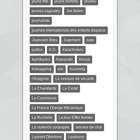
jeune fille
jeune homme
jeunes
jeunes cagoulés
Joe Biden
journaliste
journée internationale des enfants disparus
Joyeuses fêtes
Jugement
jupe
justice
K.O.
Kalachnikov
kamikazes
Kawasaki
Kenya
Kidnapping
kiki
Kunming
l'Araignée
La ceinture de sécurité
La Chamberte
La Ciotat
La Courneuve
La France Orange Mécanique
La Rochelle
La tour Eiffel fermée
La violence conjugale
lanceur de chat
Laurent Obertone
Lavérune