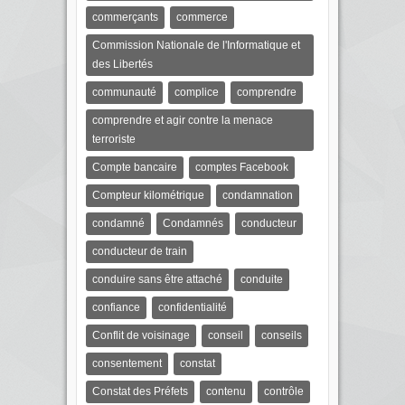
commerçants
commerce
Commission Nationale de l'Informatique et
des Libertés
communauté
complice
comprendre
comprendre et agir contre la menace
terroriste
Compte bancaire
comptes Facebook
Compteur kilométrique
condamnation
condamné
Condamnés
conducteur
conducteur de train
conduire sans être attaché
conduite
confiance
confidentialité
Conflit de voisinage
conseil
conseils
consentement
constat
Constat des Préfets
contenu
contrôle