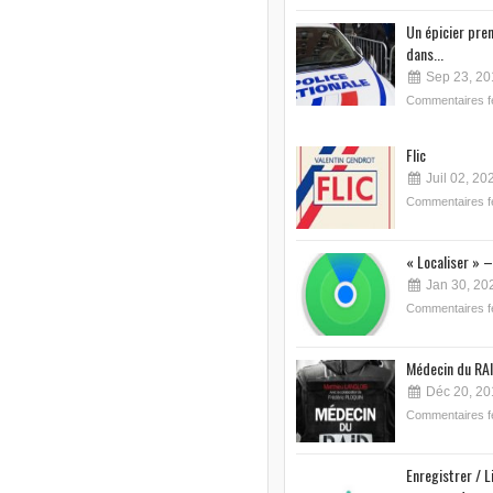
Un épicier pre
dans...
Sep 23, 20
Commentaires 
Flic
Juil 02, 20
Commentaires 
« Localiser » –
Jan 30, 20
Commentaires 
Médecin du RAI
Déc 20, 20
Commentaires 
Enregistrer / L