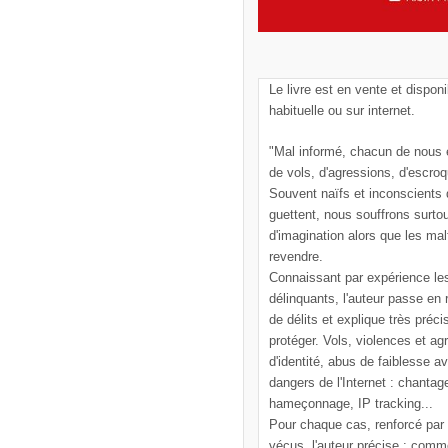
Le livre est en vente et disponi
habituelle ou sur internet.
"Mal informé, chacun de nous e
de vols, d'agressions, d'escroq
Souvent naïfs et inconscients
guettent, nous souffrons surto
d'imagination alors que les mal
revendre.
Connaissant par expérience le
délinquants, l'auteur passe en
de délits et explique très pré
protéger. Vols, violences et ag
d'identité, abus de faiblesse a
dangers de l'Internet : chantag
hameçonnage, IP tracking...
Pour chaque cas, renforcé par
vécus, l'auteur précise : comm