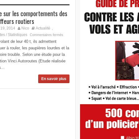
e sur les comportements des
ffeurs routiers
19, 2014
Nico
Actualité
,
es / Statistiques
Commentaires fermés
olant de leur 40 t, ils admettent
uer à rouler, les paupières lourdes et la
toire trouble. Selon une étude pour la
ion Vinci Autoroutes (Etude réalisée
...
En savoir plus