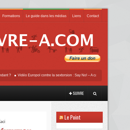
Formations
Le guide dans les médias
Liens
Contact
Vidéo Europol contre la sextorsion : Say No! – A campaign against online sexua
SUIVRE
Le Point