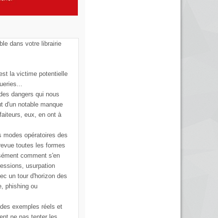
ble dans votre librairie
st la victime potentielle
ueries...
 des dangers qui nous
ut d'un notable manque
faiteurs, eux, en ont à
s modes opératoires des
 revue toutes les formes
cisément comment s'en
ressions, usurpation
vec un tour d'horizon des
e, phishing ou
 des exemples réels et
ent ne pas tenter les