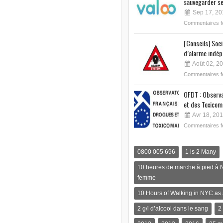
sauvegarder se
Sep 17, 20
Commentaires 
[Conseils] Soc
d’alarme indép
Août 02, 2
Commentaires 
OFDT : Observa
et des Toxicom
Avr 18, 20
Commentaires 
0800 005 696
1 is 2 Many
10 heures de marche à pied à 
femme
10 Hours of Walking in NYC a
2 g/l d’alcool dans le sang
2