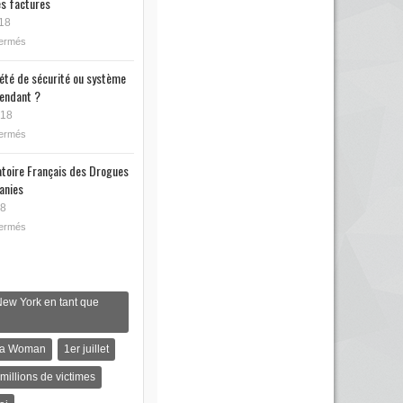
s factures
18
fermés
iété de sécurité ou système
endant ?
018
fermés
toire Français des Drogues
anies
18
fermés
New York en tant que
s a Woman
1er juillet
 millions de victimes