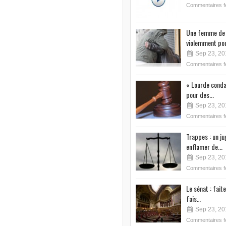
Commentaires 
Une femme de 
violemment pou
Sep 23, 20
Commentaires 
« Lourde conda
pour des...
Sep 23, 20
Commentaires 
Trappes : un j
enflamer de...
Sep 23, 20
Commentaires 
Le sénat : faite
fais…
Sep 23, 20
Commentaires 