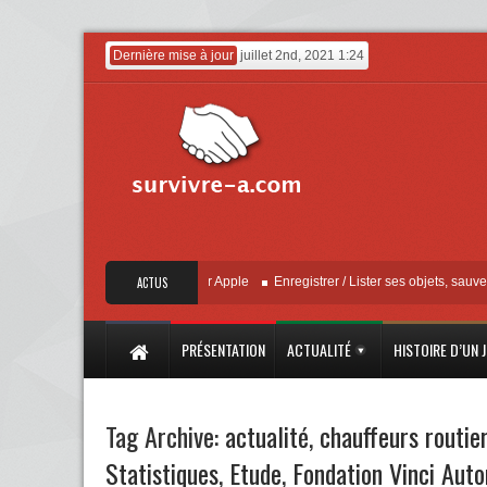
Dernière mise à jour
juillet 2nd, 2021 1:24
« Localiser » – Mise à jour Apple
ACTUS
Enregistrer / Lister ses objets, sauvegarder
PRÉSENTATION
ACTUALITÉ
HISTOIRE D’UN 
Tag Archive:
actualité
,
chauffeurs routie
Statistiques
,
Etude
,
Fondation Vinci Auto