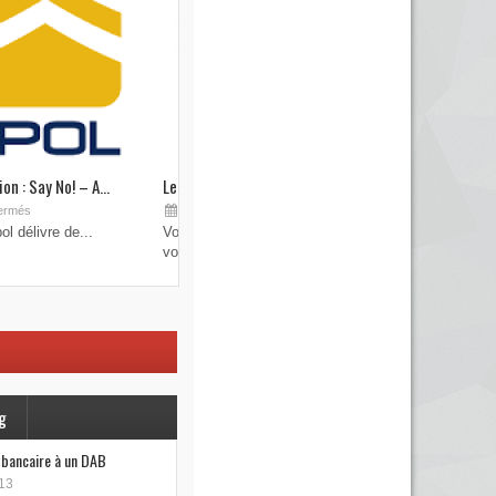
on : Say No! – A...
Les brouilleurs de clefs de véhicule
Sep 19, 2015
ermés
Commentaires fermés
l délivre de...
Vous pensez avoir verrouillé votre véhicule avec
votre...
g
e bancaire à un DAB
13