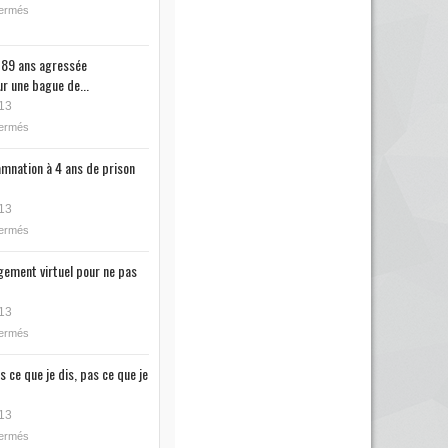
fermés
89 ans agressée
r une bague de...
13
fermés
mnation à 4 ans de prison
13
fermés
ugement virtuel pour ne pas
13
fermés
s ce que je dis, pas ce que je
13
fermés