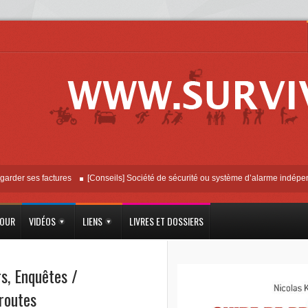
 ses factures
[Conseils] Société de sécurité ou système d’alarme indépendant ?
JOUR
VIDÉOS
LIENS
LIVRES ET DOSSIERS
rs
,
Enquêtes /
routes