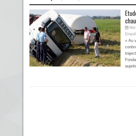
Etud
chau
Mai 
Enquêt
« Au v
contin
trajec
Fondat
auprès