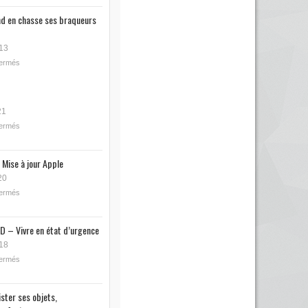
nd en chasse ses braqueurs
13
fermés
21
fermés
 Mise à jour Apple
20
fermés
D – Vivre en état d’urgence
18
fermés
ister ses objets,