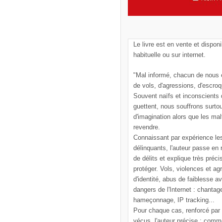
Le livre est en vente et disponi
habituelle ou sur internet.
"Mal informé, chacun de nous e
de vols, d'agressions, d'escroq
Souvent naïfs et inconscients
guettent, nous souffrons surto
d'imagination alors que les mal
revendre.
Connaissant par expérience le
délinquants, l'auteur passe en
de délits et explique très pré
protéger. Vols, violences et ag
d'identité, abus de faiblesse a
dangers de l'Internet : chantag
hameçonnage, IP tracking...
Pour chaque cas, renforcé par
vécus, l'auteur précise : comm