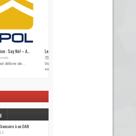
on : Say No! – A...
Les brouilleurs de clefs de véhicule
Sep 19, 2015
ermés
Commentaires fermés
l délivre de...
Vous pensez avoir verrouillé votre véhicule avec
votre...
g
e bancaire à un DAB
13