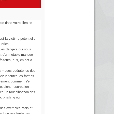
ble dans votre librairie
st la victime potentielle
ueries...
 des dangers qui nous
ut d'un notable manque
faiteurs, eux, en ont à
s modes opératoires des
 revue toutes les formes
cisément comment s'en
ressions, usurpation
vec un tour d'horizon des
e, phishing ou
 des exemples réels et
ent ne pas tenter les