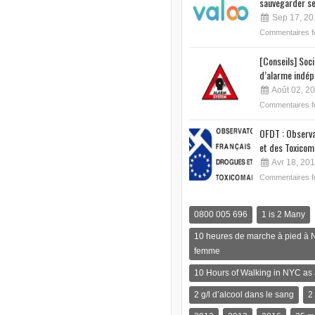
sauvegarder se
Sep 17, 20
Commentaires 
[Conseils] Soc
d’alarme indép
Août 02, 2
Commentaires 
OFDT : Observa
et des Toxicom
Avr 18, 20
Commentaires 
0800 005 696
1 is 2 Many
10 heures de marche à pied à 
femme
10 Hours of Walking in NYC a
2 g/l d’alcool dans le sang
2