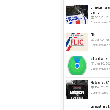
Un épicier pre
dans...
Sep 23, 20
Commentaires 
Flic
Juil 02, 20
Commentaires 
« Localiser » –
Jan 30, 20
Commentaires 
Médecin du RAI
Déc 20, 20
Commentaires 
Enregistrer / L