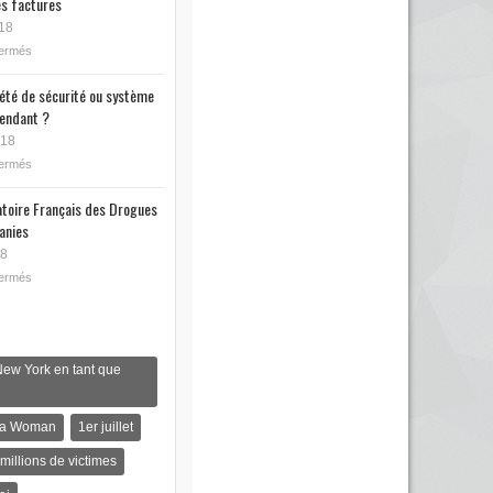
s factures
18
fermés
iété de sécurité ou système
endant ?
018
fermés
toire Français des Drogues
anies
18
fermés
New York en tant que
s a Woman
1er juillet
 millions de victimes