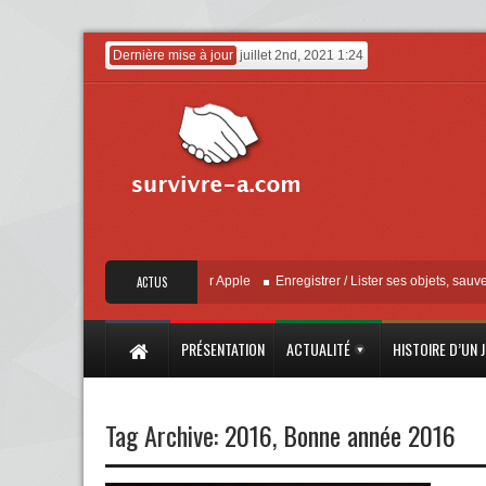
Dernière mise à jour
juillet 2nd, 2021 1:24
« Localiser » – Mise à jour Apple
ACTUS
Enregistrer / Lister ses objets, sauvegarder
PRÉSENTATION
ACTUALITÉ
HISTOIRE D’UN 
Tag Archive:
2016
,
Bonne année 2016