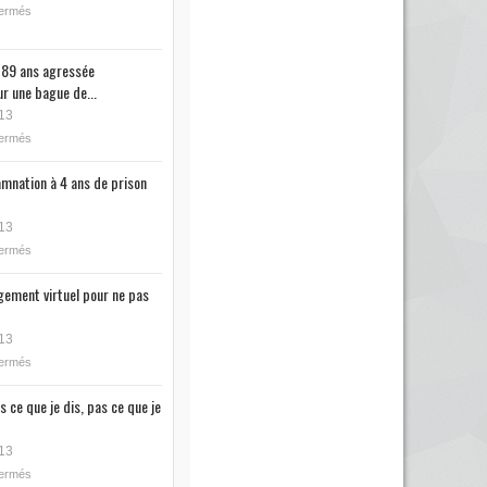
fermés
89 ans agressée
r une bague de...
13
fermés
mnation à 4 ans de prison
13
fermés
ugement virtuel pour ne pas
13
fermés
s ce que je dis, pas ce que je
13
fermés