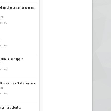
nd en chasse ses braqueurs
13
fermés
21
fermés
 Mise à jour Apple
20
fermés
D – Vivre en état d’urgence
18
fermés
ister ses objets,