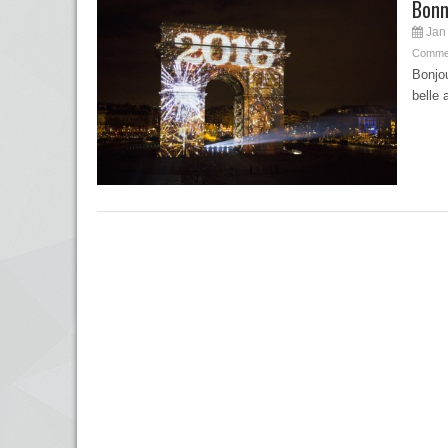
Bonn
Jan 
Commen
Bonjou
belle 