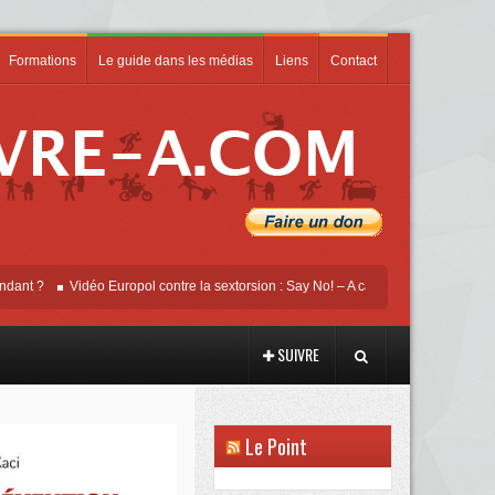
Formations
Le guide dans les médias
Liens
Contact
Vidéo Europol contre la sextorsion : Say No! – A campaign against online sexua
SUIVRE
Le Point