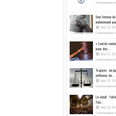
Commentaires 
Une femme de 
violemment pou
Sep 23, 20
Commentaires 
« Lourde conda
pour des...
Sep 23, 20
Commentaires 
Trappes : un j
enflamer de...
Sep 23, 20
Commentaires 
Le sénat : faite
fais…
Sep 23, 20
Commentaires 