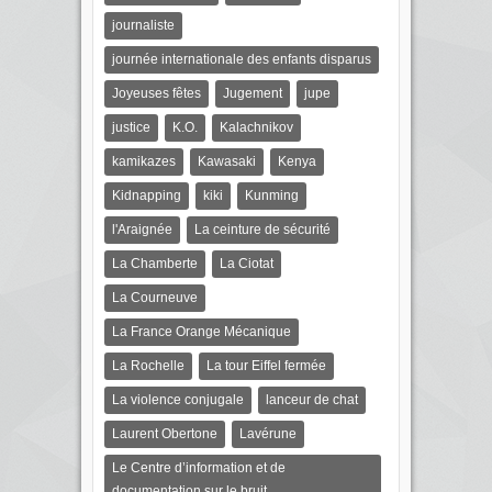
journaliste
journée internationale des enfants disparus
Joyeuses fêtes
Jugement
jupe
justice
K.O.
Kalachnikov
kamikazes
Kawasaki
Kenya
Kidnapping
kiki
Kunming
l'Araignée
La ceinture de sécurité
La Chamberte
La Ciotat
La Courneuve
La France Orange Mécanique
La Rochelle
La tour Eiffel fermée
La violence conjugale
lanceur de chat
Laurent Obertone
Lavérune
Le Centre d’information et de
documentation sur le bruit