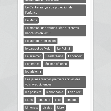
Le Centre français de protection de
l'enfance
Le Mans
Le montant des fraudes liées aux cartes
bancaires en 2013
Le Mur de l'humiliation
le parquet de Melun
Le Point.fr
Le skimmer
Leader Price
Leboncoin
Légifrance
légitime défense
leparisien.fr
Les jeunes femmes premières cibles des
vols avec violences
les policiers
lesbophobie
lien direct
Liens
Lieusaint
Lille
Limoges
Limonest
Lissieu
Livre