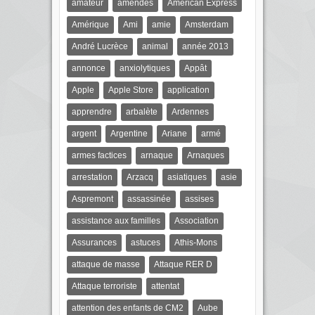
amateur
amendes
American Express
Amérique
Ami
amie
Amsterdam
André Lucrèce
animal
année 2013
annonce
anxiolytiques
Appât
Apple
Apple Store
application
apprendre
arbalète
Ardennes
argent
Argentine
Ariane
armé
armes factices
arnaque
Arnaques
arrestation
Arzacq
asiatiques
asie
Aspremont
assassinée
assises
assistance aux familles
Association
Assurances
astuces
Athis-Mons
attaque de masse
Attaque RER D
Attaque terroriste
attentat
attention des enfants de CM2
Aube