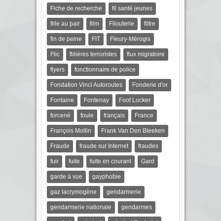
Fiche de recherche
fil santé jeunes
fille au pair
film
Filouterie
filtre
fin de peine
FIT
Fleury-Mérogis
Flic
flilières terroristes
flux migratoire
flyers
fonctionnaire de police
Fondation Vinci Autoroutes
Fonderie d'or
Fontaine
Fontenay
Foot Locker
forcené
foule
français
France
François Mollin
Frank Van Den Bleeken
Fraude
fraude sur Internet
fraudes
fuir
fuite
fuite en courant
Gard
garde à vue
gayphobie
gaz lacrymogène
gendarmerie
gendarmerie nationale
gendarmes