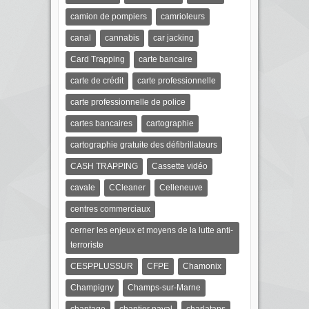
camion de pompiers
camrioleurs
canal
cannabis
car jacking
Card Trapping
carte bancaire
carte de crédit
carte professionnelle
carte professionnelle de police
cartes bancaires
cartographie
cartographie gratuite des défibrillateurs
CASH TRAPPING
Cassette vidéo
cavale
CCleaner
Celleneuve
centres commerciaux
cerner les enjeux et moyens de la lutte anti-
terroriste
CESPPLUSSUR
CFPE
Chamonix
Champigny
Champs-sur-Marne
chantage
chantier naval
charlatans