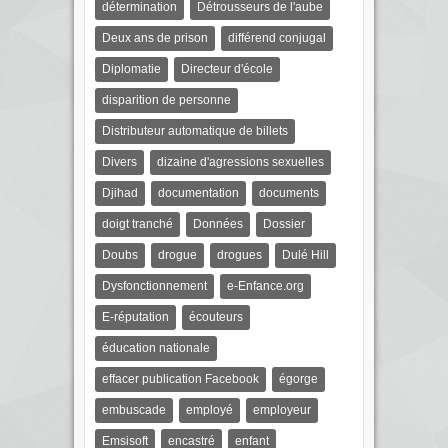
détermination
Détrousseurs de l'aube
Deux ans de prison
différend conjugal
Diplomatie
Directeur d'école
disparition de personne
Distributeur automatique de billets
Divers
dizaine d'agressions sexuelles
Djihad
documentation
documents
doigt tranché
Données
Dossier
Doubs
drogue
drogues
Dulé Hill
Dysfonctionnement
e-Enfance.org
E-réputation
écouteurs
éducation nationale
effacer publication Facebook
égorge
embuscade
employé
employeur
Emsisoft
encastré
enfant