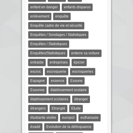
enfant en danger
enfants disparus
enlèvement
enquête
Enquête cadre de vie et sécurité
Enquêtes / Sondages / Statistiques
Enquêtes / Statistiques
Enquêtes/Statistiques
enterre sa voiture
entraide
entreprises
épicier
escroc
escroquerie
escroqueries
Espagne
essence
Essone
Essonne
établissement scolaire
établissement scolaires
étranger
étrangers
Etranglé
Etude
étudiante violée
europol
euthanasie
évadé
Evolution de la délinquance