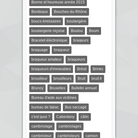
Bonne et heureuse année 2015
Bordeaux
Bouches-du-Rhône
boucs émissaires
boulangère
boulangerie niçoise
Boulou
Boum
Bracelet éléctronique
braqeurs
braquage
braqueur
braqueur amateur
braqueurs
braqueurs d'immeubles
Brésil
Brinks
brouilleur
brouilleurs
Bruit
bruit.fr
Brunoy
Bruxelles
Bulletin annuel
Bureau d'aide aux victimes
bureau de tabac
Bus saccagé
c'est quoi ?
Cabestany
câlin
cambriolage
cambriolages
cambrioleur
cambrioleurs
camion