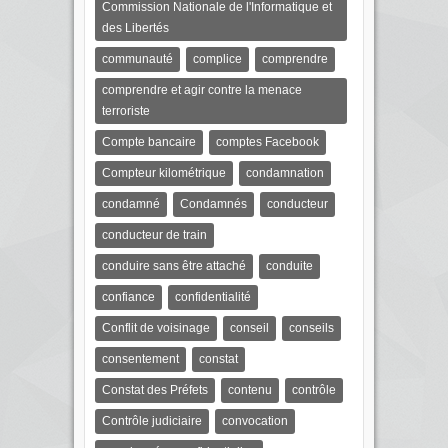
Commission Nationale de l'Informatique et
des Libertés
communauté
complice
comprendre
comprendre et agir contre la menace
terroriste
Compte bancaire
comptes Facebook
Compteur kilométrique
condamnation
condamné
Condamnés
conducteur
conducteur de train
conduire sans être attaché
conduite
confiance
confidentialité
Conflit de voisinage
conseil
conseils
consentement
constat
Constat des Préfets
contenu
contrôle
Contrôle judiciaire
convocation