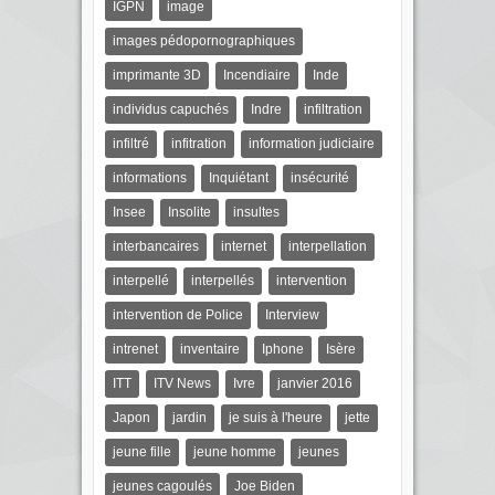
IGPN
image
images pédopornographiques
imprimante 3D
Incendiaire
Inde
individus capuchés
Indre
infiltration
infiltré
infitration
information judiciaire
informations
Inquiétant
insécurité
Insee
Insolite
insultes
interbancaires
internet
interpellation
interpellé
interpellés
intervention
intervention de Police
Interview
intrenet
inventaire
Iphone
Isère
ITT
ITV News
Ivre
janvier 2016
Japon
jardin
je suis à l'heure
jette
jeune fille
jeune homme
jeunes
jeunes cagoulés
Joe Biden