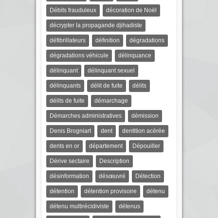
Débits frauduleux
décoration de Noël
décrypter la propagande djihadiste
défibrillateurs
définition
dégradations
dégradations véhicule
délinquance
délinquant
délinquant sexuel
délinquants
délit de fuite
délits
délits de fuite
démarchage
Démarches administratives
démission
Denis Brogniart
dent
dentition acérée
dents en or
département
Dépouiller
Dérive sectaire
Description
désinformation
désœuvré
Détection
détention
détention provisoire
détenu
détenu multirécidiviste
détenus