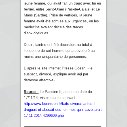
jeune femme, qui avait fait un trajet avec lui en
février, entre Saint-Omer (Pas-de-Calais) et Le
Mans (Sarthe). Prise de vertiges, la jeune
femme avait été admise aux urgences, où les
médecins avaient décelé des traces
d’anxiolytiques.
Deux plaintes ont été déposées au total à
l’encontre de cet homme qui a covoituré au
moins une cinquantaine de personnes.
D’après le site internet Presse Océan, «le
suspect, divorcé, explique avoir agi par
détresse affective».
Source :
Le Parisien.fr, article en date du
17/11/14, visible au lien suivant :
http://www.leparisien.fr/faits-divers/nantes-il-
droguait-et-abusait-des-femmes-qu-il-covoiturait-
17-11-2014-4299609.php