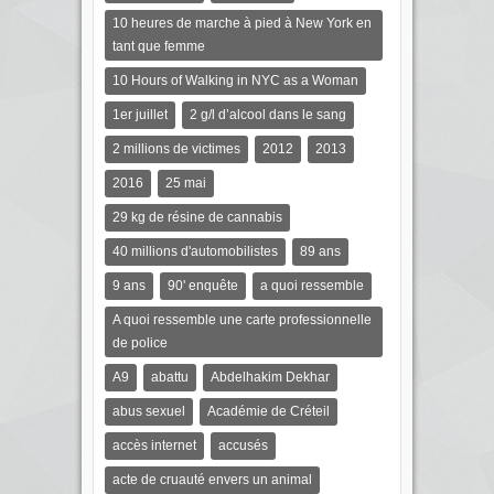
10 heures de marche à pied à New York en
tant que femme
10 Hours of Walking in NYC as a Woman
1er juillet
2 g/l d’alcool dans le sang
2 millions de victimes
2012
2013
2016
25 mai
29 kg de résine de cannabis
40 millions d'automobilistes
89 ans
9 ans
90' enquête
a quoi ressemble
A quoi ressemble une carte professionnelle
de police
A9
abattu
Abdelhakim Dekhar
abus sexuel
Académie de Créteil
accès internet
accusés
acte de cruauté envers un animal