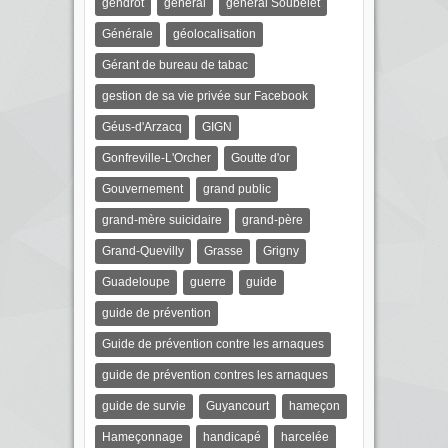
gendrot
général
général Soubelet
Générale
géolocalisation
Gérant de bureau de tabac
gestion de sa vie privée sur Facebook
Géus-d'Arzacq
GIGN
Gonfreville-L'Orcher
Goutte d'or
Gouvernement
grand public
grand-mère suicidaire
grand-père
Grand-Quevilly
Grasse
Grigny
Guadeloupe
guerre
guide
guide de prévention
Guide de prévention contre les arnaques
guide de prévention contres les arnaques
guide de survie
Guyancourt
hameçon
Hameçonnage
handicapé
harcelée