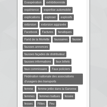
Exaspération
exhibitionniste
expérience
expertise automobile
explications
exploser
explosifs
extorsion
extorsion aggravée
Facebook
Factures
fanatiques
Farid de la Morlette
faussaires
fausse
fausses annonces
fausses façades de distributeur
fausses informations
faux billets
faux commissaire
Faux policiers
Fédération nationale des associations
d'usagers des transports
femme
femme jetée dans la Garonne
femmes
femmes battues
fessée
fesses
Fêtes
Feu