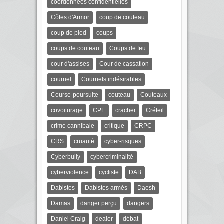
coordonnées confidentielles
Côtes d'Armor
coup de couteau
coup de pied
coups
coups de couteau
Coups de feu
cour d'assises
Cour de cassation
courriel
Courriels indésirables
Course-poursuite
couteau
Couteaux
covoiturage
CPE
cracher
Créteil
crime cannibale
critique
CRPC
CRS
cruauté
cyber-risques
Cyberbully
cybercriminalité
cyberviolence
cycliste
DAB
Dabistes
Dabistes armés
Daesh
Damas
danger perçu
dangers
Daniel Craig
dealer
débat