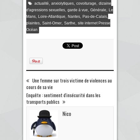
,
,
,
actualité
anxiolytiques
covoiturage
dizaine
,
,
,
d'agressions sexuelles
garde à vue
Générale
Le
,
,
,
,
Mans
Loire-Atlantique
Nantes
Pas-de-Calais
,
,
,
plaintes
Saint-Omer
Sarthe
site internet Presse
Océan
Une femme sur trois victime de violences au
cours de sa vie
Enquête : sentiment d'insécurité dans les
transports publics
Nico