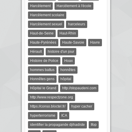
Harcèlement
Harcèlement à l'école
Harcèlement scolaire
Harcèlement sexuel
harceleurs
Haut-de-Seine
Haut-Rhin
Haute-Pyrénées
Haute-Savoie
Havre
Hérault
histoire d'un jour
Histoire de Police
Hoax
hommes battus
honnêtes
Honnêtes gens
hôpital
Hôpital le Grand
http://stopaudeni.com
http://www.respectzone.org
https://conso.bloctel.fr/
hyper cacher
hyperterrorisme
ICA
identifier la propagande djihadiste
Ifop