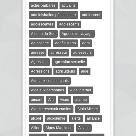
actes barbares
actualité
administration pénitentiaire
adolescent
adolescentes
adolescents
Afrique du Sud
Agence de voyage
Agir contre
Agnès Marin
Agra
agressé
agresseur
agresseurs
Agression
agression sexuelle
Agressions
agriculteurs
aide
Aide aux commerçants
Aide aux personnes
Aide Internet
aimant
Ain
Aisne
alarme
Alarme réservoir camion
Albin Michel
alcool
alcoolémie
alerte
alliance
Allier
Alpes-Maritimes
Alsace