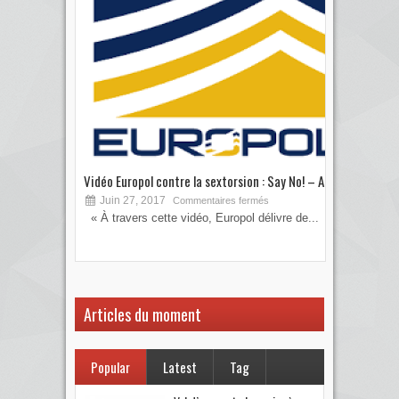
Vidéo Europol contre la sextorsion : Say No! – A...
Les 
Juin 27, 2017
S
Commentaires fermés
« À travers cette vidéo, Europol délivre de...
Vous
votre
Articles du moment
Popular
Latest
Tag