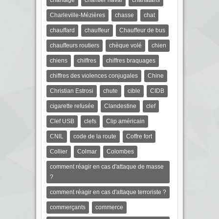
Charleville-Mézières
chasse
chat
chauffard
chauffeur
Chauffeur de bus
chauffeurs routiers
chèque volé
chien
chiens
chiffres
chiffres braquages
chiffres des violences conjugales
Chine
Christian Estrosi
chute
cible
CIDB
cigarette refusée
Clandestine
clef
Clef USB
clefs
Clip américain
CNIL
code de la route
Coffre fort
Collier
Colmar
Colombes
comment réagir en cas d'attaque de masse
?
comment réagir en cas d'attaque terroriste ?
commerçants
commerce