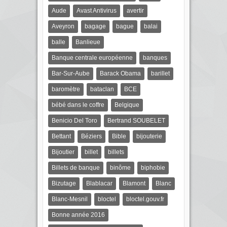
Aude
Avast Antivirus
avertir
Aveyron
bagage
bague
balai
balle
Banlieue
Banque centrale européenne
banques
Bar-Sur-Aube
Barack Obama
barillet
baromètre
bataclan
BCE
bébé dans le coffre
Belgique
Benicio Del Toro
Bertrand SOUBELET
Bettant
Béziers
Bible
bijouterie
Bijoutier
billet
billets
Billets de banque
binôme
biphobie
Bizutage
Blablacar
Blamont
Blanc
Blanc-Mesnil
bloctel
bloctel.gouv.fr
Bonne année 2016