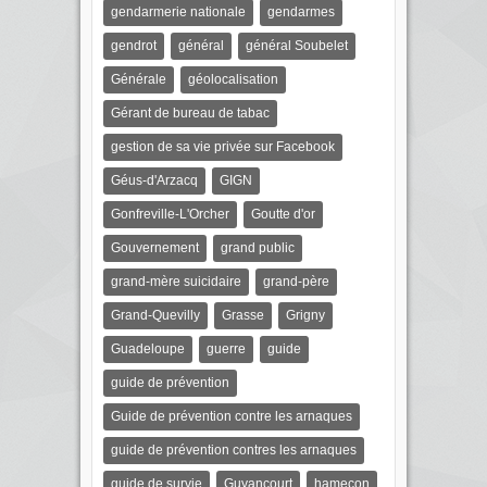
gendarmerie nationale
gendarmes
gendrot
général
général Soubelet
Générale
géolocalisation
Gérant de bureau de tabac
gestion de sa vie privée sur Facebook
Géus-d'Arzacq
GIGN
Gonfreville-L'Orcher
Goutte d'or
Gouvernement
grand public
grand-mère suicidaire
grand-père
Grand-Quevilly
Grasse
Grigny
Guadeloupe
guerre
guide
guide de prévention
Guide de prévention contre les arnaques
guide de prévention contres les arnaques
guide de survie
Guyancourt
hameçon