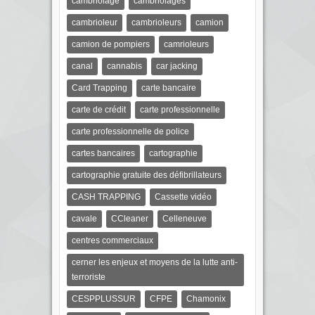
cambriolage
cambriolages
cambrioleur
cambrioleurs
camion
camion de pompiers
camrioleurs
canal
cannabis
car jacking
Card Trapping
carte bancaire
carte de crédit
carte professionnelle
carte professionnelle de police
cartes bancaires
cartographie
cartographie gratuite des défibrillateurs
CASH TRAPPING
Cassette vidéo
cavale
CCleaner
Celleneuve
centres commerciaux
cerner les enjeux et moyens de la lutte anti-
terroriste
CESPPLUSSUR
CFPE
Chamonix