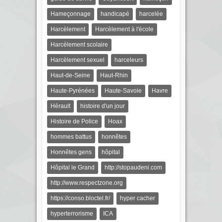
Hameçonnage
handicapé
harcelée
Harcèlement
Harcèlement à l'école
Harcèlement scolaire
Harcèlement sexuel
harceleurs
Haut-de-Seine
Haut-Rhin
Haute-Pyrénées
Haute-Savoie
Havre
Hérault
histoire d'un jour
Histoire de Police
Hoax
hommes battus
honnêtes
Honnêtes gens
hôpital
Hôpital le Grand
http://stopaudeni.com
http://www.respectzone.org
https://conso.bloctel.fr/
hyper cacher
hyperterrorisme
ICA