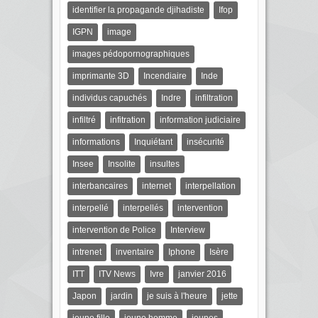
identifier la propagande djihadiste
Ifop
IGPN
image
images pédopornographiques
imprimante 3D
Incendiaire
Inde
individus capuchés
Indre
infiltration
infiltré
infitration
information judiciaire
informations
Inquiétant
insécurité
Insee
Insolite
insultes
interbancaires
internet
interpellation
interpellé
interpellés
intervention
intervention de Police
Interview
intrenet
inventaire
Iphone
Isère
ITT
ITV News
Ivre
janvier 2016
Japon
jardin
je suis à l'heure
jette
jeune fille
jeune homme
jeunes