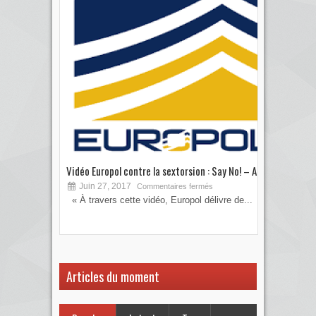
Vidéo Europol contre la sextorsion : Say No! – A...
Les 
Juin 27, 2017
S
Commentaires fermés
« À travers cette vidéo, Europol délivre de...
Vous
votre
Articles du moment