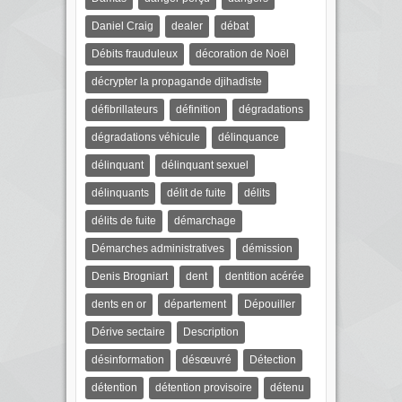
Daniel Craig
dealer
débat
Débits frauduleux
décoration de Noël
décrypter la propagande djihadiste
défibrillateurs
définition
dégradations
dégradations véhicule
délinquance
délinquant
délinquant sexuel
délinquants
délit de fuite
délits
délits de fuite
démarchage
Démarches administratives
démission
Denis Brogniart
dent
dentition acérée
dents en or
département
Dépouiller
Dérive sectaire
Description
désinformation
désœuvré
Détection
détention
détention provisoire
détenu