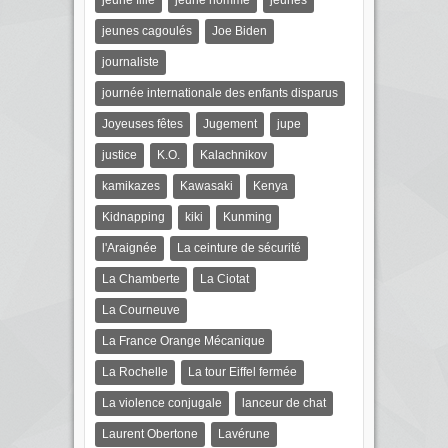
jeunes cagoulés
Joe Biden
journaliste
journée internationale des enfants disparus
Joyeuses fêtes
Jugement
jupe
justice
K.O.
Kalachnikov
kamikazes
Kawasaki
Kenya
Kidnapping
kiki
Kunming
l'Araignée
La ceinture de sécurité
La Chamberte
La Ciotat
La Courneuve
La France Orange Mécanique
La Rochelle
La tour Eiffel fermée
La violence conjugale
lanceur de chat
Laurent Obertone
Lavérune