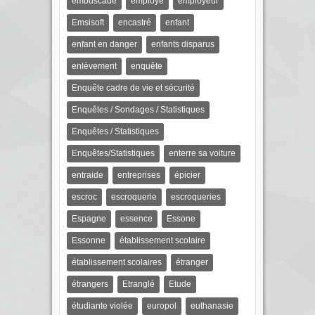
embuscade
employé
employeur
Emsisoft
encastré
enfant
enfant en danger
enfants disparus
enlèvement
enquête
Enquête cadre de vie et sécurité
Enquêtes / Sondages / Statistiques
Enquêtes / Statistiques
Enquêtes/Statistiques
enterre sa voiture
entraide
entreprises
épicier
escroc
escroquerie
escroqueries
Espagne
essence
Essone
Essonne
établissement scolaire
établissement scolaires
étranger
étrangers
Etranglé
Etude
étudiante violée
europol
euthanasie