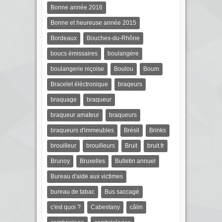
Bonne année 2016
Bonne et heureuse année 2015
Bordeaux
Bouches-du-Rhône
boucs émissaires
boulangère
boulangerie niçoise
Boulou
Boum
Bracelet éléctronique
braqeurs
braquage
braqueur
braqueur amateur
braqueurs
braqueurs d'immeubles
Brésil
Brinks
brouilleur
brouilleurs
Bruit
bruit.fr
Brunoy
Bruxelles
Bulletin annuel
Bureau d'aide aux victimes
bureau de tabac
Bus saccagé
c'est quoi ?
Cabestany
câlin