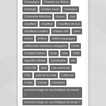
Champigny
Champs-sur-Marne
chantage
chantier naval
charlatans
Charleville-Mézières
chasse
chat
chauffard
chauffeur
Chauffeur de bus
chauffeurs routiers
chèque volé
chien
chiens
chiffres
chiffres braquages
chiffres des violences conjugales
Chine
Christian Estrosi
chute
cible
CIDB
cigarette refusée
Clandestine
clef
Clef USB
clefs
Clip américain
CNIL
code de la route
Coffre fort
Collier
Colmar
Colombes
comment réagir en cas d'attaque de masse
?
comment réagir en cas d'attaque terroriste ?