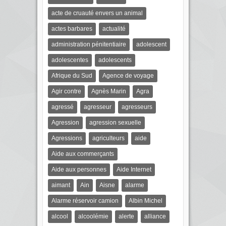
acte de cruauté envers un animal
actes barbares
actualité
administration pénitentiaire
adolescent
adolescentes
adolescents
Afrique du Sud
Agence de voyage
Agir contre
Agnès Marin
Agra
agressé
agresseur
agresseurs
Agression
agression sexuelle
Agressions
agriculteurs
aide
Aide aux commerçants
Aide aux personnes
Aide Internet
aimant
Ain
Aisne
alarme
Alarme réservoir camion
Albin Michel
alcool
alcoolémie
alerte
alliance