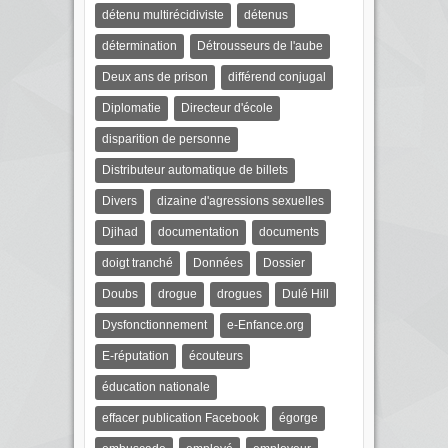
détenu multirécidiviste
détenus
détermination
Détrousseurs de l'aube
Deux ans de prison
différend conjugal
Diplomatie
Directeur d'école
disparition de personne
Distributeur automatique de billets
Divers
dizaine d'agressions sexuelles
Djihad
documentation
documents
doigt tranché
Données
Dossier
Doubs
drogue
drogues
Dulé Hill
Dysfonctionnement
e-Enfance.org
E-réputation
écouteurs
éducation nationale
effacer publication Facebook
égorge