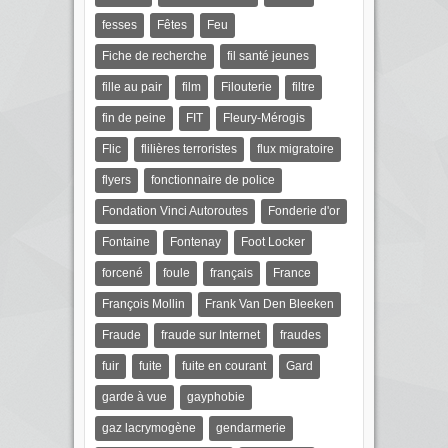
fesses
Fêtes
Feu
Fiche de recherche
fil santé jeunes
fille au pair
film
Filouterie
filtre
fin de peine
FIT
Fleury-Mérogis
Flic
flilières terroristes
flux migratoire
flyers
fonctionnaire de police
Fondation Vinci Autoroutes
Fonderie d'or
Fontaine
Fontenay
Foot Locker
forcené
foule
français
France
François Mollin
Frank Van Den Bleeken
Fraude
fraude sur Internet
fraudes
fuir
fuite
fuite en courant
Gard
garde à vue
gayphobie
gaz lacrymogène
gendarmerie