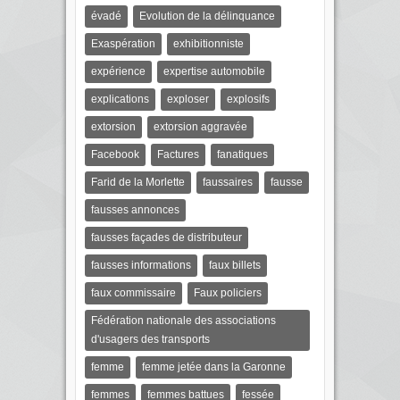
évadé
Evolution de la délinquance
Exaspération
exhibitionniste
expérience
expertise automobile
explications
exploser
explosifs
extorsion
extorsion aggravée
Facebook
Factures
fanatiques
Farid de la Morlette
faussaires
fausse
fausses annonces
fausses façades de distributeur
fausses informations
faux billets
faux commissaire
Faux policiers
Fédération nationale des associations
d'usagers des transports
femme
femme jetée dans la Garonne
femmes
femmes battues
fessée