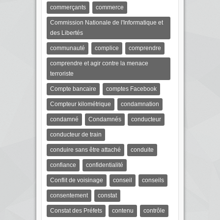
commerçants
commerce
Commission Nationale de l'Informatique et
des Libertés
communauté
complice
comprendre
comprendre et agir contre la menace
terroriste
Compte bancaire
comptes Facebook
Compteur kilométrique
condamnation
condamné
Condamnés
conducteur
conducteur de train
conduire sans être attaché
conduite
confiance
confidentialité
Conflit de voisinage
conseil
conseils
consentement
constat
Constat des Préfets
contenu
contrôle