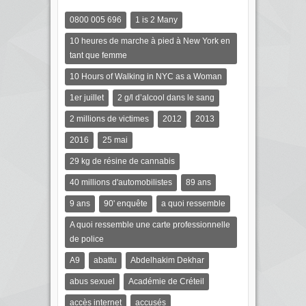
0800 005 696
1 is 2 Many
10 heures de marche à pied à New York en
tant que femme
10 Hours of Walking in NYC as a Woman
1er juillet
2 g/l d’alcool dans le sang
2 millions de victimes
2012
2013
2016
25 mai
29 kg de résine de cannabis
40 millions d'automobilistes
89 ans
9 ans
90' enquête
a quoi ressemble
A quoi ressemble une carte professionnelle
de police
A9
abattu
Abdelhakim Dekhar
abus sexuel
Académie de Créteil
accès internet
accusés