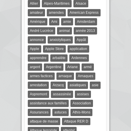
Allier
Alpes-Maritimes
Alsace
amateur
amendes
American Express
Amérique
Ami
amie
Amsterdam
André Lucrèce
animal
année 2013
annonce
anxiolytiques
Appât
Apple
Apple Store
application
apprendre
arbalète
Ardennes
argent
Argentine
Ariane
armé
armes factices
arnaque
Arnaques
arrestation
Arzacq
asiatiques
asie
Aspremont
assassinée
assises
assistance aux familles
Association
Assurances
astuces
Athis-Mons
attaque de masse
Attaque RER D
Attaque terroriste
attentat