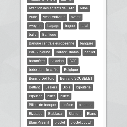
attention des enfants de CM2
Aube
Aude
Avast Antivirus
avertir
Aveyron
bagage
bague
balai
balle
Banlieue
Banque centrale européenne
banques
Bar-Sur-Aube
Barack Obama
barillet
baromètre
bataclan
BCE
bébé dans le coffre
Belgique
Benicio Del Toro
Bertrand SOUBELET
Bettant
Béziers
Bible
bijouterie
Bijoutier
billet
billets
Billets de banque
binôme
biphobie
Bizutage
Blablacar
Blamont
Blanc
Blanc-Mesnil
bloctel
bloctel.gouv.fr