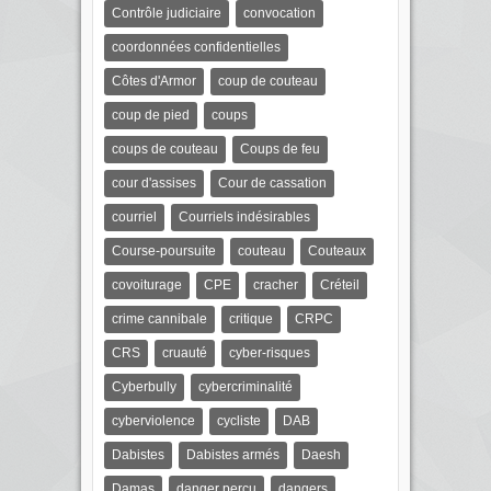
Contrôle judiciaire
convocation
coordonnées confidentielles
Côtes d'Armor
coup de couteau
coup de pied
coups
coups de couteau
Coups de feu
cour d'assises
Cour de cassation
courriel
Courriels indésirables
Course-poursuite
couteau
Couteaux
covoiturage
CPE
cracher
Créteil
crime cannibale
critique
CRPC
CRS
cruauté
cyber-risques
Cyberbully
cybercriminalité
cyberviolence
cycliste
DAB
Dabistes
Dabistes armés
Daesh
Damas
danger perçu
dangers