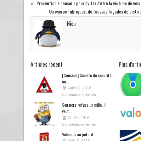
Prévention / conseils pour éviter d'être la victime de vol
Un escroc fabriquait de fausses façades de distri
Nico
Articles récent
Plus d'art
[Conseils] Société de sécurité
ou...
Août 02, 2018
Commentaires fermés
Son père refuse un câlin, il
veut...
Oct 30, 2016
Commentaires fermés
Voleuses au pétard