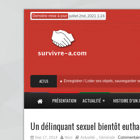
Dernière mise à jour
juillet 2nd, 2021 1:24
liser » – Mise à jour Apple
ACTUS
Enregistrer / Lister ses objets, sauvegarder ses factu
PRÉSENTATION
ACTUALITÉ
HISTOIRE D’UN 
Un délinquant sexuel bientôt eutha
,
Commentair
Sep 17, 2014
Nico
Actualité
Générale