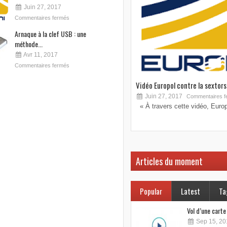
Juin 27, 2017
Commentaires fermés
Arnaque à la clef USB : une
méthode...
Avr 11, 2017
Commentaires fermés
Vidéo Europol contre la sextorsi
Juin 27, 2017
Commentaires f
« À travers cette vidéo, Europo
Articles du moment
Popular
Latest
Ta
Vol d’une cart
Sep 15, 20