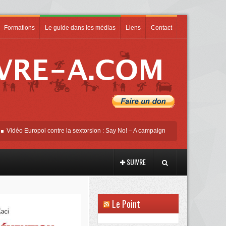
Formations
Le guide dans les médias
Liens
Contact
 Europol contre la sextorsion : Say No! – A campaign against online sexual coercio
SUIVRE
Le Point