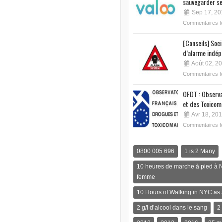
sauvegarder se
Sep 17, 20
Commentaires 
[Conseils] Soc
d’alarme indép
Août 02, 2
Commentaires 
OFDT : Observa
et des Toxicom
Avr 18, 20
Commentaires 
0800 005 696
1 is 2 Many
10 heures de marche à pied à 
femme
10 Hours of Walking in NYC a
2 g/l d’alcool dans le sang
2