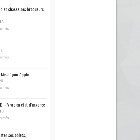
nd en chasse ses braqueurs
13
fermés
21
fermés
 Mise à jour Apple
20
fermés
D – Vivre en état d’urgence
18
fermés
ister ses objets,