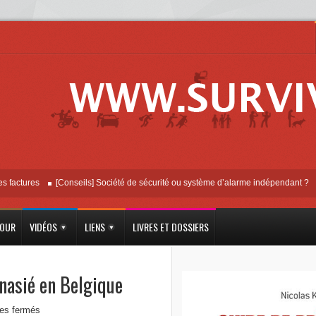
res
[Conseils] Société de sécurité ou système d’alarme indépendant ?
Vidéo
JOUR
VIDÉOS
LIENS
LIVRES ET DOSSIERS
nasié en Belgique
es fermés