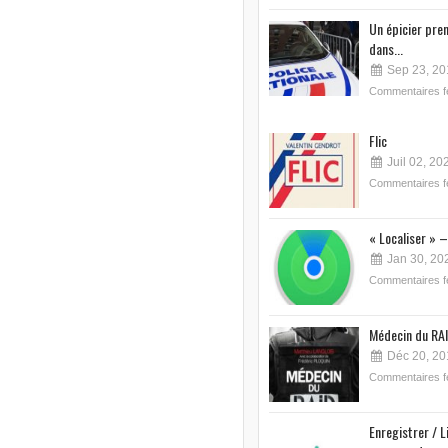
Un épicier pre
dans...
Sep 23, 20
Commentaires 
Flic
Juil 02, 20
Commentaires 
« Localiser » –
Jan 30, 20
Commentaires 
Médecin du RAI
Déc 20, 20
Commentaires 
Enregistrer / L