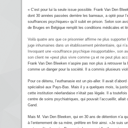
« C’est pour lui la seule issue possible. Frank Van Den Blee
dont 30 années passées derrière les barreaux, a opté pour l’
souffrances psychiques» qu’il subit en prison. Selon son avo
de Bruges en Belgique remplit les conditions médicales et lé
Voilà quatre ans que ce prisonnier affirme ne plus supporter l
juge inhumaines dans un établissement pénitentiaire, qui n’a 
Invoquant une «souffrance psychique insupportable», son a
son client ne «peut plus vivre comme ça et ne peut plus acce
Frank Van Den Bleeken n’aspire pas non plus à retrouver la 
comme un danger pour la société. Il a commis plusieurs viols
Pour ce détenu, l’euthanasie est un pis-aller. Il avait d’abo
spécialisé aux Pays-Bas. Mais il y a quelques mois, la justic
cette institution néerlandaise n’était pas légale. Il a toute
centre de soins psychiatriques, qui pouvait l’accueillir, allait
Gand.
Mais M. Van Den Bleeken, qui en 30 ans de détention n’a quit
à l’enterrement de sa mère, préfère en finir ainsi. «Je suis un 