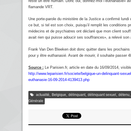
reste un être humain. Donc oui, donnez-moi l’euthanasie» avai
flamande VRT.
Une porte-parole du ministère de la Justice a confirmé lundi q
ce but, si tel est son choix, puisqu’il remplit les conditions 
médecins et de psychiatres ont déclaré que mon client souffra
avait rien qui puisse adoucir ses souffrances», a relevé son
Frank Van Den Bleeken doit donc quitter dans les prochains jo
pour y être euthanasié. Avant de mourir, il souhaite passer 
Source :
Le Parisien.fr, article en date du 16/09/2014, visible
http://www.leparisien.fr/societe/belgique-un-delinquant-sexuel-
euthanasie-16-09-2014-4139413.php
,
,
,
,
actualité
Belgique
délinquant
délinquant sexuel
détenu
Générale