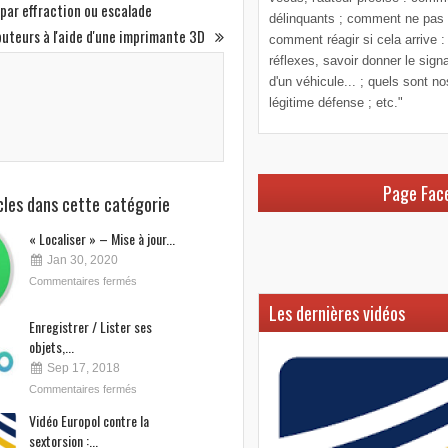
s par effraction ou escalade
délinquants ; comment ne pas le
buteurs à l'aide d'une imprimante 3D
comment réagir si cela arrive :
réflexes, savoir donner le sign
d'un véhicule... ; quels sont n
légitime défense ; etc."
Page Fac
icles dans cette catégorie
« Localiser » – Mise à jour...
Jan 30, 2020
Commentaires fermés
Les dernières vidéos
Enregistrer / Lister ses
objets,...
Sep 17, 2018
Commentaires fermés
Vidéo Europol contre la
sextorsion :...