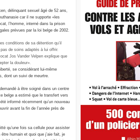
ken, délinquant sexuel âgé de 52 ans,
euthanasie car il ne supporte «les
cat, l’homme, interné dans la prison
gales prévues par la loi belge de 2002.
es conditions de sa détention qu’il
pas de soins adaptés à lui offrir.
vocat Jos Vander Velpen explique que
pter la douleur».
liberté, se considérant lui-même
, dont un suivi de meurtre.
rd demandé à être soigné dans un centre
e belge a estimé que le transfert vers
fois été informé récemment qu’un nouveau
 ouvrir avant la fin de l’année près de
té qu’une fois sa cellule pour assister
être humain et quoi que j’aie fait, je