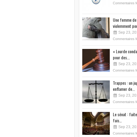
Commentaires 
Une femme de 
violemment pou
Sep 23, 20
Commentaires 
« Lourde conda
pour des...
Sep 23, 20
Commentaires 
Trappes : un j
enflamer de...
Sep 23, 20
Commentaires 
Le sénat : faite
fais…
Sep 23, 20
Commentaires 