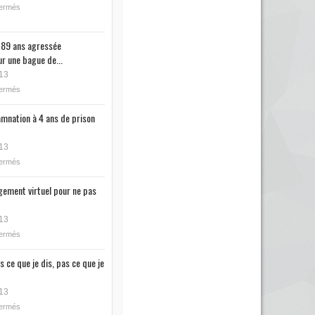
fermés
89 ans agressée
r une bague de...
13
fermés
mnation à 4 ans de prison
13
fermés
ugement virtuel pour ne pas
13
fermés
s ce que je dis, pas ce que je
13
fermés