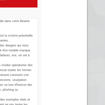
ble dans votre librairie
st la victime potentielle
ueries...
 des dangers qui nous
ut d'un notable manque
faiteurs, eux, en ont à
s modes opératoires des
 revue toutes les formes
cisément comment s'en
ressions, usurpation
vec un tour d'horizon des
e, phishing ou
 des exemples réels et
ent ne pas tenter les