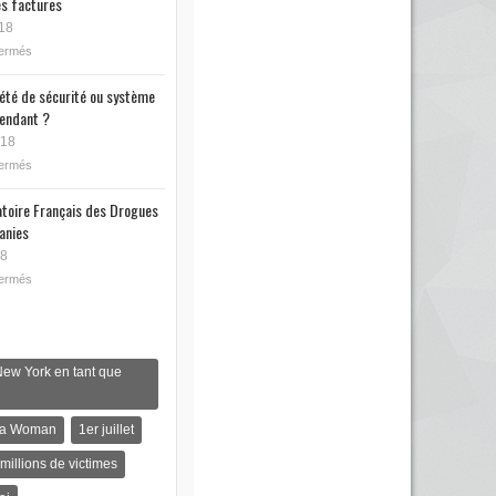
s factures
18
fermés
iété de sécurité ou système
endant ?
018
fermés
toire Français des Drogues
anies
18
fermés
New York en tant que
s a Woman
1er juillet
 millions de victimes