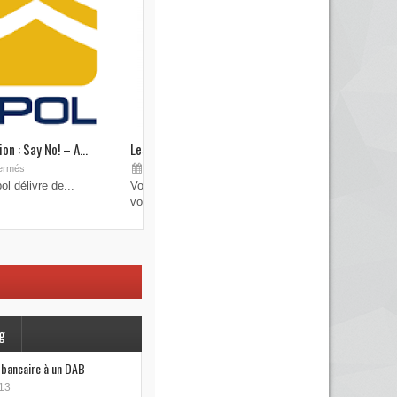
on : Say No! – A...
Les brouilleurs de clefs de véhicule
Sep 19, 2015
ermés
Commentaires fermés
l délivre de...
Vous pensez avoir verrouillé votre véhicule avec
votre...
g
e bancaire à un DAB
13