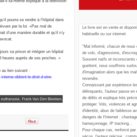
t-il lui-même expliqué à la télévision
u’il pourra se rendre à l’hôpital dans
prévues par la loi. «Pas mal de
Le livre est en vente et disponi
it d’une manière durable et qu’il n’y
habituelle ou sur internet.
 avocat.
"Mal informé, chacun de nous e
urs sa prison et intégrer un hôpital
de vols, d'agressions, d'escroq
48 heures auprès de ses proches. »
Souvent naïfs et inconscients
guettent, nous souffrons surto
 au lien suivant :
d'imagination alors que les mal
interne-obtient-le-droit-d-etre-
revendre.
Connaissant par expérience le
délinquants, l'auteur passe en
de délits et explique très pré
,
,
,
euthanasie
Frank Van Den Bleeken
protéger. Vols, violences et ag
d'identité, abus de faiblesse a
dangers de l'Internet : chantag
hameçonnage, IP tracking...
Pour chaque cas, renforcé par
vécus, l'auteur précise : comm