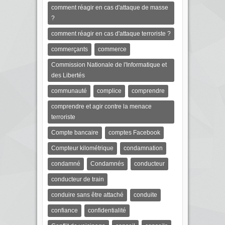
comment réagir en cas d'attaque de masse
?
comment réagir en cas d'attaque terroriste ?
commerçants
commerce
Commission Nationale de l'Informatique et
des Libertés
communauté
complice
comprendre
comprendre et agir contre la menace
terroriste
Compte bancaire
comptes Facebook
Compteur kilométrique
condamnation
condamné
Condamnés
conducteur
conducteur de train
conduire sans être attaché
conduite
confiance
confidentialité