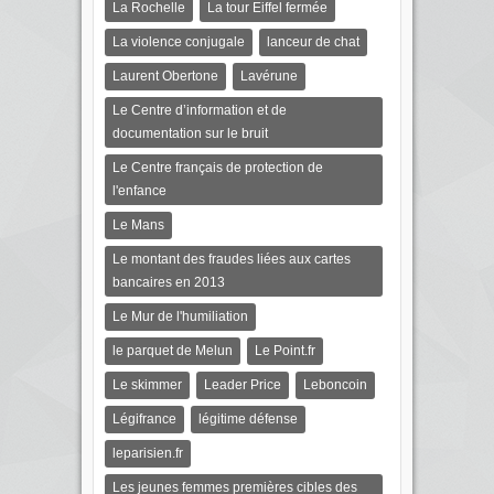
La Rochelle
La tour Eiffel fermée
La violence conjugale
lanceur de chat
Laurent Obertone
Lavérune
Le Centre d’information et de
documentation sur le bruit
Le Centre français de protection de
l'enfance
Le Mans
Le montant des fraudes liées aux cartes
bancaires en 2013
Le Mur de l'humiliation
le parquet de Melun
Le Point.fr
Le skimmer
Leader Price
Leboncoin
Légifrance
légitime défense
leparisien.fr
Les jeunes femmes premières cibles des