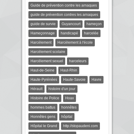
Guide de prévention contre les arnaques
guide de prévention contres les arnaques
guide de survie
Guyancourt
hameçon
Hameçonnage
handicapé
harcelée
Harcèlement
Harcèlement à l'école
Harcèlement scolaire
Harcèlement sexuel
harceleurs
Haut-de-Seine
Haut-Rhin
Haute-Pyrénées
Haute-Savoie
Havre
Hérault
histoire d'un jour
Histoire de Police
Hoax
hommes battus
honnêtes
Honnêtes gens
hôpital
Hôpital le Grand
http://stopaudeni.com