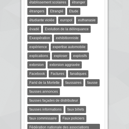
établissement scolaires
étranger
étrangers
Etranglé
Etude
étudiante violée
europol
euthanasie
évadé
Evolution de la délinquance
Exaspération
exhibitionniste
expérience
expertise automobile
explications
exploser
explosifs
extorsion
extorsion aggravée
Facebook
Factures
fanatiques
Farid de la Morlette
faussaires
fausse
fausses annonces
fausses façades de distributeur
fausses informations
faux billets
faux commissaire
Faux policiers
Fédération nationale des associations