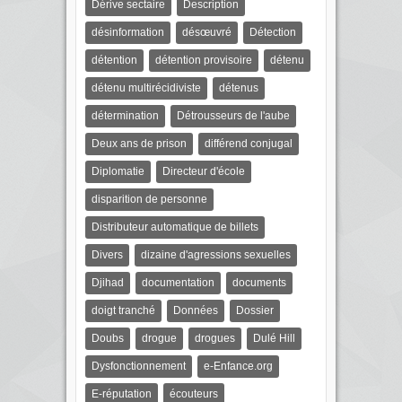
Dérive sectaire
Description
désinformation
désœuvré
Détection
détention
détention provisoire
détenu
détenu multirécidiviste
détenus
détermination
Détrousseurs de l'aube
Deux ans de prison
différend conjugal
Diplomatie
Directeur d'école
disparition de personne
Distributeur automatique de billets
Divers
dizaine d'agressions sexuelles
Djihad
documentation
documents
doigt tranché
Données
Dossier
Doubs
drogue
drogues
Dulé Hill
Dysfonctionnement
e-Enfance.org
E-réputation
écouteurs