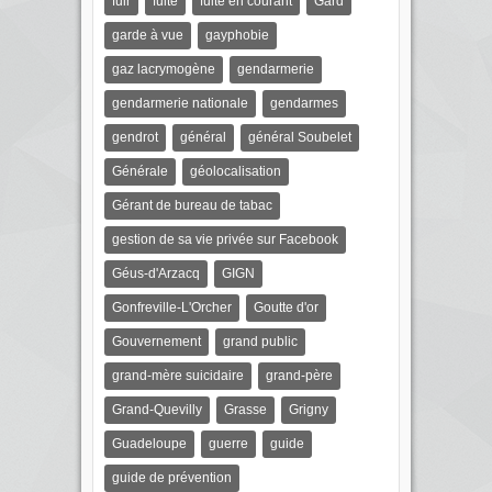
fuir
fuite
fuite en courant
Gard
garde à vue
gayphobie
gaz lacrymogène
gendarmerie
gendarmerie nationale
gendarmes
gendrot
général
général Soubelet
Générale
géolocalisation
Gérant de bureau de tabac
gestion de sa vie privée sur Facebook
Géus-d'Arzacq
GIGN
Gonfreville-L'Orcher
Goutte d'or
Gouvernement
grand public
grand-mère suicidaire
grand-père
Grand-Quevilly
Grasse
Grigny
Guadeloupe
guerre
guide
guide de prévention