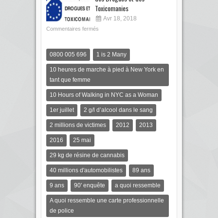
Toxicomanies
Avr 18, 2018
Commentaires fermés
0800 005 696
1 is 2 Many
10 heures de marche à pied à New York en
tant que femme
10 Hours of Walking in NYC as a Woman
1er juillet
2 g/l d’alcool dans le sang
2 millions de victimes
2012
2013
2016
25 mai
29 kg de résine de cannabis
40 millions d'automobilistes
89 ans
9 ans
90' enquête
a quoi ressemble
A quoi ressemble une carte professionnelle
de police