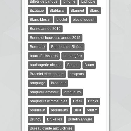
Billets de banque
binôme
biphobie
Bizutage
Blablacar
Blamont
Blanc
Blanc-Mesnil
bloctel
bloctel.gouv.fr
Bonne année 2016
Bonne et heureuse année 2015
Bordeaux
Bouches-du-Rhône
boucs émissaires
boulangère
boulangerie niçoise
Boulou
Boum
Bracelet éléctronique
braqeurs
braquage
braqueur
braqueur amateur
braqueurs
braqueurs d'immeubles
Brésil
Brinks
brouilleur
brouilleurs
Bruit
bruit.fr
Brunoy
Bruxelles
Bulletin annuel
Bureau d'aide aux victimes