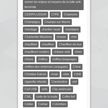
cerner les enjeux et moyens de la lutte anti-
terroriste
CESPPLUSSUR
CFPE
Chamonix
Champigny
Champs-sur-Marne
chantage
chantier naval
charlatans
Charleville-Mézières
chasse
chat
chauffard
chauffeur
Chauffeur de bus
chauffeurs routiers
chèque volé
chien
chiens
chiffres
chiffres braquages
chiffres des violences conjugales
Chine
Christian Estrosi
chute
cible
CIDB
cigarette refusée
Clandestine
clef
Clef USB
clefs
Clip américain
CNIL
code de la route
Coffre fort
Collier
Colmar
Colombes