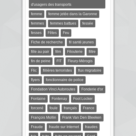
d'usagers des transports
femme
femme jetée dans la Garonne
femmes
femmes battues
fessée
fesses
Fêtes
Feu
Fiche de recherche
fil santé jeunes
fille au pair
film
Filouterie
filtre
fin de peine
FIT
Fleury-Mérogis
Flic
flilières terroristes
flux migratoire
flyers
fonctionnaire de police
Fondation Vinci Autoroutes
Fonderie d'or
Fontaine
Fontenay
Foot Locker
forcené
foule
français
France
François Mollin
Frank Van Den Bleeken
Fraude
fraude sur Internet
fraudes