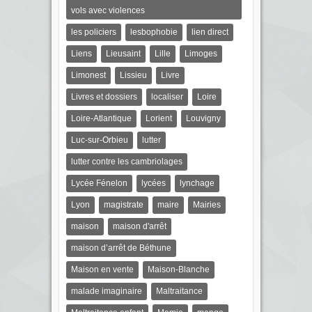
vols avec violences
les policiers
lesbophobie
lien direct
Liens
Lieusaint
Lille
Limoges
Limonest
Lissieu
Livre
Livres et dossiers
localiser
Loire
Loire-Atlantique
Lorient
Louvigny
Luc-sur-Orbieu
lutter
lutter contre les cambriolages
Lycée Fénelon
lycées
lynchage
Lyon
magistrate
maire
Mairies
maison
maison d'arrêt
maison d’arrêt de Béthune
Maison en vente
Maison-Blanche
malade imaginaire
Maltraitance