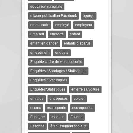
éducation nationale
effacer publication Facebook
égorge
embuscade
employé
employeur
Emsisoft
encastré
enfant
enfant en danger
enfants disparus
enlèvement
enquête
Enquête cadre de vie et sécurité
Enquêtes / Sondages / Statistiques
Enquêtes / Statistiques
Enquêtes/Statistiques
enterre sa voiture
entraide
entreprises
épicier
escroc
escroquerie
escroqueries
Espagne
essence
Essone
Essonne
établissement scolaire