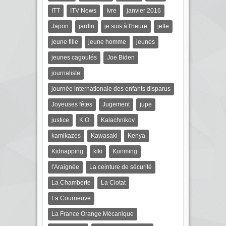
ITT
ITV News
Ivre
janvier 2016
Japon
jardin
je suis à l'heure
jette
jeune fille
jeune homme
jeunes
jeunes cagoulés
Joe Biden
journaliste
journée internationale des enfants disparus
Joyeuses fêtes
Jugement
jupe
justice
K.O.
Kalachnikov
kamikazes
Kawasaki
Kenya
Kidnapping
kiki
Kunming
l'Araignée
La ceinture de sécurité
La Chamberte
La Ciotat
La Courneuve
La France Orange Mécanique