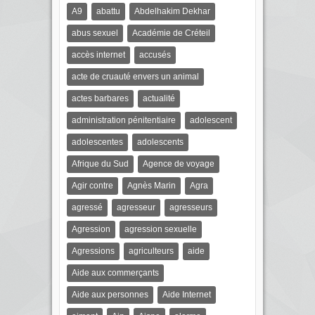
A9
abattu
Abdelhakim Dekhar
abus sexuel
Académie de Créteil
accès internet
accusés
acte de cruauté envers un animal
actes barbares
actualité
administration pénitentiaire
adolescent
adolescentes
adolescents
Afrique du Sud
Agence de voyage
Agir contre
Agnès Marin
Agra
agressé
agresseur
agresseurs
Agression
agression sexuelle
Agressions
agriculteurs
aide
Aide aux commerçants
Aide aux personnes
Aide Internet