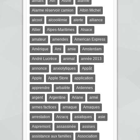
aimant
Ain
Aisne
alarme
Alarme réservoir camion
Albin Michel
alcool
alcoolémie
alerte
alliance
Allier
Alpes-Maritimes
Alsace
amateur
amendes
American Express
Amérique
Ami
amie
Amsterdam
André Lucrèce
animal
année 2013
annonce
anxiolytiques
Appât
Apple
Apple Store
application
apprendre
arbalète
Ardennes
argent
Argentine
Ariane
armé
armes factices
arnaque
Arnaques
arrestation
Arzacq
asiatiques
asie
Aspremont
assassinée
assises
assistance aux familles
Association