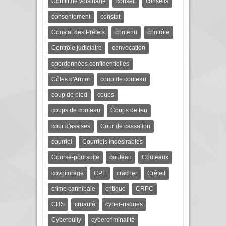
Conflit de voisinage
conseil
conseils
consentement
constat
Constat des Préfets
contenu
contrôle
Contrôle judiciaire
convocation
coordonnées confidentielles
Côtes d'Armor
coup de couteau
coup de pied
coups
coups de couteau
Coups de feu
cour d'assises
Cour de cassation
courriel
Courriels indésirables
Course-poursuite
couteau
Couteaux
covoiturage
CPE
cracher
Créteil
crime cannibale
critique
CRPC
CRS
cruauté
cyber-risques
Cyberbully
cybercriminalité