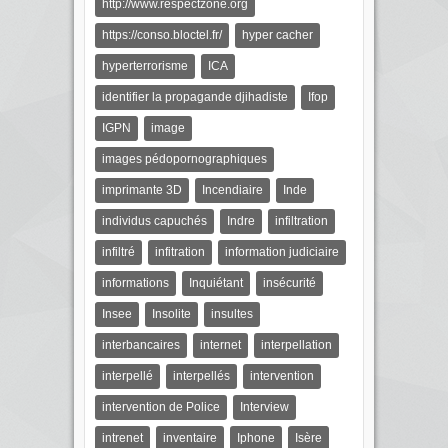
http://www.respectzone.org
https://conso.bloctel.fr/
hyper cacher
hyperterrorisme
ICA
identifier la propagande djihadiste
Ifop
IGPN
image
images pédopornographiques
imprimante 3D
Incendiaire
Inde
individus capuchés
Indre
infiltration
infiltré
infitration
information judiciaire
informations
Inquiétant
insécurité
Insee
Insolite
insultes
interbancaires
internet
interpellation
interpellé
interpellés
intervention
intervention de Police
Interview
intrenet
inventaire
Iphone
Isère