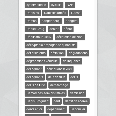
cyberviolence
cycliste
DAB
Dabistes
Dabistes armés
Daesh
Damas
danger perçu
dangers
Daniel Craig
dealer
débat
Débits frauduleux
décoration de Noël
décrypter la propagande djihadiste
défibrillateurs
définition
dégradations
dégradations véhicule
délinquance
délinquant
délinquant sexuel
délinquants
délit de fuite
délits
délits de fuite
démarchage
Démarches administratives
démission
Denis Brogniart
dent
dentition acérée
dents en or
département
Dépouiller