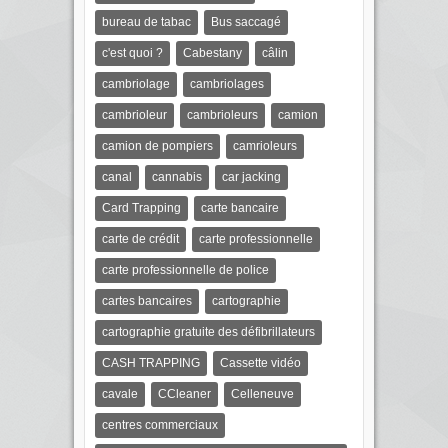
bureau de tabac
Bus saccagé
c'est quoi ?
Cabestany
câlin
cambriolage
cambriolages
cambrioleur
cambrioleurs
camion
camion de pompiers
camrioleurs
canal
cannabis
car jacking
Card Trapping
carte bancaire
carte de crédit
carte professionnelle
carte professionnelle de police
cartes bancaires
cartographie
cartographie gratuite des défibrillateurs
CASH TRAPPING
Cassette vidéo
cavale
CCleaner
Celleneuve
centres commerciaux