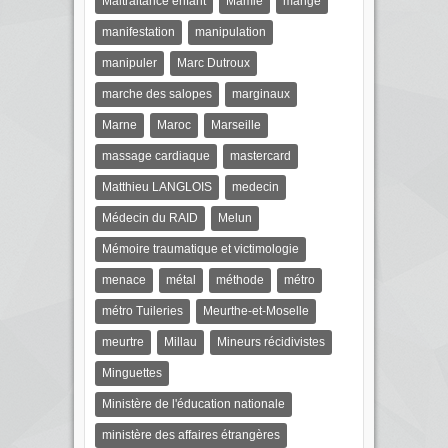
Maltraitance enfant
Mamie
mange
manifestation
manipulation
manipuler
Marc Dutroux
marche des salopes
marginaux
Marne
Maroc
Marseille
massage cardiaque
mastercard
Matthieu LANGLOIS
medecin
Médecin du RAID
Melun
Mémoire traumatique et victimologie
menace
métal
méthode
métro
métro Tuileries
Meurthe-et-Moselle
meurtre
Millau
Mineurs récidivistes
Minguettes
Ministère de l'éducation nationale
ministère des affaires étrangères