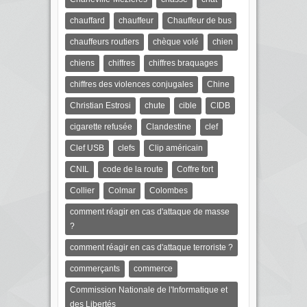
chauffard
chauffeur
Chauffeur de bus
chauffeurs routiers
chèque volé
chien
chiens
chiffres
chiffres braquages
chiffres des violences conjugales
Chine
Christian Estrosi
chute
cible
CIDB
cigarette refusée
Clandestine
clef
Clef USB
clefs
Clip américain
CNIL
code de la route
Coffre fort
Collier
Colmar
Colombes
comment réagir en cas d'attaque de masse
?
comment réagir en cas d'attaque terroriste ?
commerçants
commerce
Commission Nationale de l'Informatique et
des Libertés