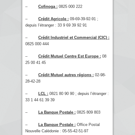
–
Cofinoga :
0825 000 222
–
Crédit Agricole :
09-69-39-92-91 ;
depuis l’étranger : 33 9 69 39 92 91
–
Crédit Industriel et Commercial (CIC) :
0825 000 444
–
Crédit Mutuel Centre Est Europe :
08
25 00 41 45
–
Crédit Mutuel autres régions :
02-98-
28-42-28
–
LCL :
0821 80 90 90 ; depuis l’étranger :
33 1 44 61 39 39
–
La Banque Postale :
0825 809 803
–
La Banque Postale :
Office Postal
Nouvelle Calédonie : 05-55-42-51-97