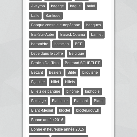
Aveyron
bagage
bague
balai
balle
Banlieue
Banque centrale européenne
banques
Bar-Sur-Aube
Barack Obama
barillet
baromètre
bataclan
BCE
bébé dans le coffre
Belgique
Benicio Del Toro
Bertrand SOUBELET
Bettant
Béziers
Bible
bijouterie
Bijoutier
billet
billets
Billets de banque
binôme
biphobie
Bizutage
Blablacar
Blamont
Blanc
Blanc-Mesnil
bloctel
bloctel.gouv.fr
Bonne année 2016
Bonne et heureuse année 2015