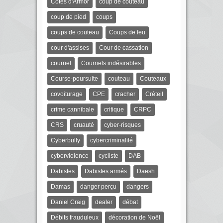
Côtes d'Armor
coup de couteau
coup de pied
coups
coups de couteau
Coups de feu
cour d'assises
Cour de cassation
courriel
Courriels indésirables
Course-poursuite
couteau
Couteaux
covoiturage
CPE
cracher
Créteil
crime cannibale
critique
CRPC
CRS
cruauté
cyber-risques
Cyberbully
cybercriminalité
cyberviolence
cycliste
DAB
Dabistes
Dabistes armés
Daesh
Damas
danger perçu
dangers
Daniel Craig
dealer
débat
Débits frauduleux
décoration de Noël