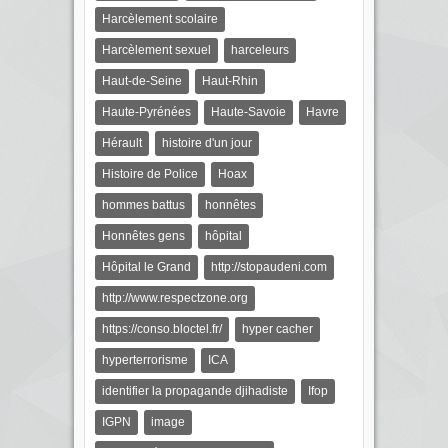
Harcèlement scolaire
Harcèlement sexuel
harceleurs
Haut-de-Seine
Haut-Rhin
Haute-Pyrénées
Haute-Savoie
Havre
Hérault
histoire d'un jour
Histoire de Police
Hoax
hommes battus
honnêtes
Honnêtes gens
hôpital
Hôpital le Grand
http://stopaudeni.com
http://www.respectzone.org
https://conso.bloctel.fr/
hyper cacher
hyperterrorisme
ICA
identifier la propagande djihadiste
Ifop
IGPN
image