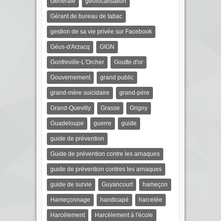
Générale
géolocalisation
Gérant de bureau de tabac
gestion de sa vie privée sur Facebook
Géus-d'Arzacq
GIGN
Gonfreville-L'Orcher
Goutte d'or
Gouvernement
grand public
grand-mère suicidaire
grand-père
Grand-Quevilly
Grasse
Grigny
Guadeloupe
guerre
guide
guide de prévention
Guide de prévention contre les arnaques
guide de prévention contres les arnaques
guide de survie
Guyancourt
hameçon
Hameçonnage
handicapé
harcelée
Harcèlement
Harcèlement à l'école