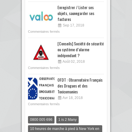
Enregistrer / Lister ses
objets, sauvegarder ses
factures
Sep 17, 2018
Commentaires fermés
[Conseils] Société de sécurité
ou système d’alarme
indépendant ?
Août 02, 2018
Commentaires fermés
OFDT : Observatoire Français
des Drogues et des
Toxicomanies
Avr 18, 2018
Commentaires fermés
0800 005 696
1 is 2 Many
10 heures de marche à pied à New York en