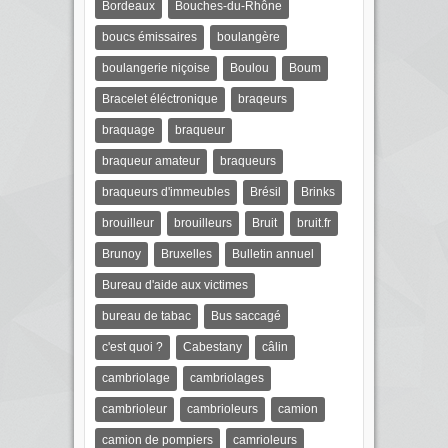
Bordeaux
Bouches-du-Rhône
boucs émissaires
boulangère
boulangerie niçoise
Boulou
Boum
Bracelet éléctronique
braqeurs
braquage
braqueur
braqueur amateur
braqueurs
braqueurs d'immeubles
Brésil
Brinks
brouilleur
brouilleurs
Bruit
bruit.fr
Brunoy
Bruxelles
Bulletin annuel
Bureau d'aide aux victimes
bureau de tabac
Bus saccagé
c'est quoi ?
Cabestany
câlin
cambriolage
cambriolages
cambrioleur
cambrioleurs
camion
camion de pompiers
camrioleurs