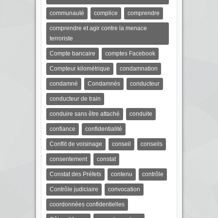
communauté
complice
comprendre
comprendre et agir contre la menace
terroriste
Compte bancaire
comptes Facebook
Compteur kilométrique
condamnation
condamné
Condamnés
conducteur
conducteur de train
conduire sans être attaché
conduite
confiance
confidentialité
Conflit de voisinage
conseil
conseils
consentement
constat
Constat des Préfets
contenu
contrôle
Contrôle judiciaire
convocation
coordonnées confidentielles