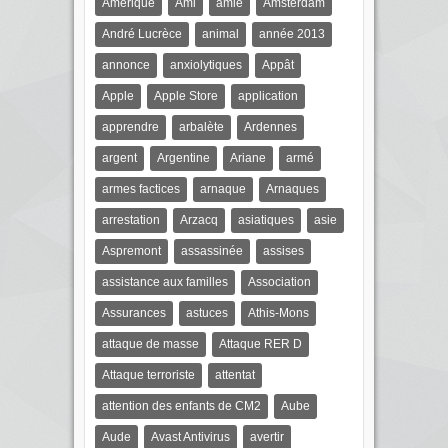
Amérique
Ami
amie
Amsterdam
André Lucrèce
animal
année 2013
annonce
anxiolytiques
Appât
Apple
Apple Store
application
apprendre
arbalète
Ardennes
argent
Argentine
Ariane
armé
armes factices
arnaque
Arnaques
arrestation
Arzacq
asiatiques
asie
Aspremont
assassinée
assises
assistance aux familles
Association
Assurances
astuces
Athis-Mons
attaque de masse
Attaque RER D
Attaque terroriste
attentat
attention des enfants de CM2
Aube
Aude
Avast Antivirus
avertir