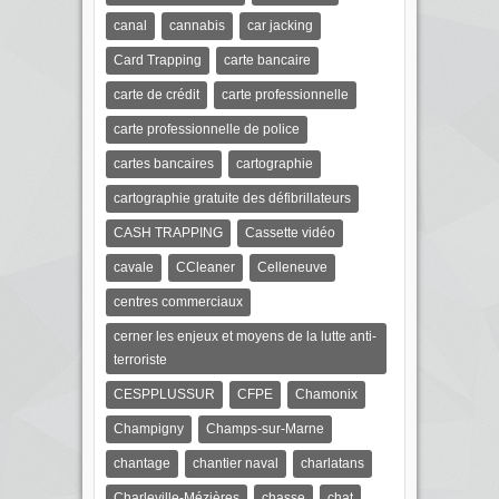
canal
cannabis
car jacking
Card Trapping
carte bancaire
carte de crédit
carte professionnelle
carte professionnelle de police
cartes bancaires
cartographie
cartographie gratuite des défibrillateurs
CASH TRAPPING
Cassette vidéo
cavale
CCleaner
Celleneuve
centres commerciaux
cerner les enjeux et moyens de la lutte anti-
terroriste
CESPPLUSSUR
CFPE
Chamonix
Champigny
Champs-sur-Marne
chantage
chantier naval
charlatans
Charleville-Mézières
chasse
chat