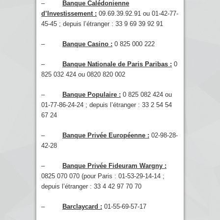
–
Banque Calédonienne
d’Investissement :
09.69.39.92.91 ou 01-42-77-
45-45 ; depuis l’étranger : 33 9 69 39 92 91
–
Banque Casino :
0 825 000 222
–
Banque Nationale de Paris Paribas :
0
825 032 424 ou 0820 820 002
–
Banque Populaire :
0 825 082 424 ou
01-77-86-24-24 ; depuis l’étranger : 33 2 54 54
67 24
–
Banque Privée Européenne :
02-98-28-
42-28
–
Banque Privée Fideuram Wargny :
0825 070 070 (pour Paris : 01-53-29-14-14 ;
depuis l’étranger : 33 4 42 97 70 70
–
Barclaycard :
01-55-69-57-17