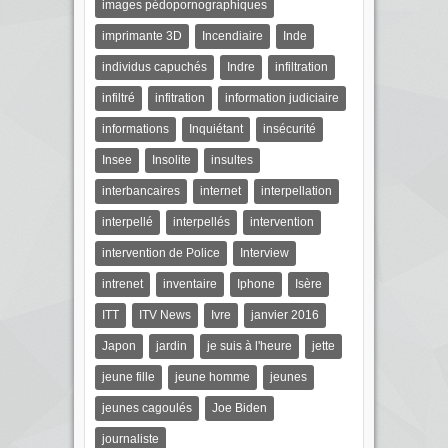
images pédopornographiques
imprimante 3D
Incendiaire
Inde
individus capuchés
Indre
infiltration
infiltré
infitration
information judiciaire
informations
Inquiétant
insécurité
Insee
Insolite
insultes
interbancaires
internet
interpellation
interpellé
interpellés
intervention
intervention de Police
Interview
intrenet
inventaire
Iphone
Isère
ITT
ITV News
Ivre
janvier 2016
Japon
jardin
je suis à l'heure
jette
jeune fille
jeune homme
jeunes
jeunes cagoulés
Joe Biden
journaliste