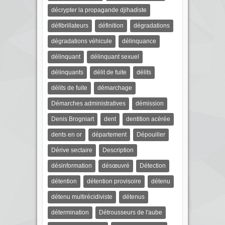
décrypter la propagande djihadiste
défibrillateurs
définition
dégradations
dégradations véhicule
délinquance
délinquant
délinquant sexuel
délinquants
délit de fuite
délits
délits de fuite
démarchage
Démarches administratives
démission
Denis Brogniart
dent
dentition acérée
dents en or
département
Dépouiller
Dérive sectaire
Description
désinformation
désœuvré
Détection
détention
détention provisoire
détenu
détenu multirécidiviste
détenus
détermination
Détrousseurs de l'aube