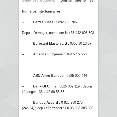
Commentaires fermés
d'urgence et d'opposition
Numéros interbancaires :
–
Cartes Visas :
0892 705 705
Depuis l’étranger, composer le +33 442 605 303
–
Eurocard Mastercard :
0800 90 13 87
–
American Express :
01-47-77-72-00
–
ABN Amro Banque :
0825 000 444
–
Bank
O
f
China :
0825 009 119 ; depuis
l’étranger : 33 4 42 60 55 53
–
Banque Accord :
0 825 280 270
(24h/24) ; depuis l’étranger : 00 33 328 385 600