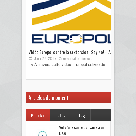
Vidéo Europol contre la sextorsion : Say No! – A...
Les 
Juin 27, 2017
S
Commentaires fermés
« À travers cette vidéo, Europol délivre de...
Vous
votre
Articles du moment
Popular
Latest
Tag
Vol d’une carte bancaire à un
DAB