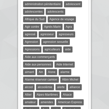
administration pénitentiaire
adolescent
adolescentes
adolescents
Afrique du Sud
Agence de voyage
Agir contre
Agnès Marin
Agra
agressé
agresseur
agresseurs
Agression
agression sexuelle
Agressions
agriculteurs
aide
Aide aux commerçants
Aide aux personnes
Aide Internet
aimant
Ain
Aisne
alarme
Alarme réservoir camion
Albin Michel
alcool
alcoolémie
alerte
alliance
Allier
Alpes-Maritimes
Alsace
amateur
amendes
American Express