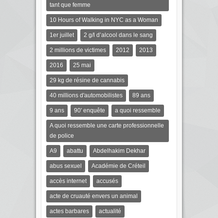
tant que femme
10 Hours of Walking in NYC as a Woman
1er juillet
2 g/l d’alcool dans le sang
2 millions de victimes
2012
2013
2016
25 mai
29 kg de résine de cannabis
40 millions d'automobilistes
89 ans
9 ans
90' enquête
a quoi ressemble
A quoi ressemble une carte professionnelle
de police
A9
abattu
Abdelhakim Dekhar
abus sexuel
Académie de Créteil
accès internet
accusés
acte de cruauté envers un animal
actes barbares
actualité