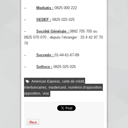
–
Mediatis :
0825 000 222
–
SEDEF :
0825 025 025
–
Société Générale :
0892 705 705 ou
0825 070 070 ; depuis l’étranger : 33 4 42 97 70
70
–
Socredo :
01-44-61-67-89
–
Sofinco :
0825 025 025
,
,
American Express
carte de crédit
,
,
,
interbancaires
mastercard
numéros d'opposition
,
opposition
visa