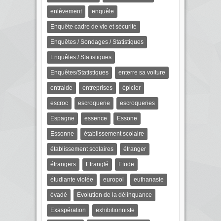
enlèvement
enquête
Enquête cadre de vie et sécurité
Enquêtes / Sondages / Statistiques
Enquêtes / Statistiques
Enquêtes/Statistiques
enterre sa voiture
entraide
entreprises
épicier
escroc
escroquerie
escroqueries
Espagne
essence
Essone
Essonne
établissement scolaire
établissement scolaires
étranger
étrangers
Etranglé
Etude
étudiante violée
europol
euthanasie
évadé
Evolution de la délinquance
Exaspération
exhibitionniste