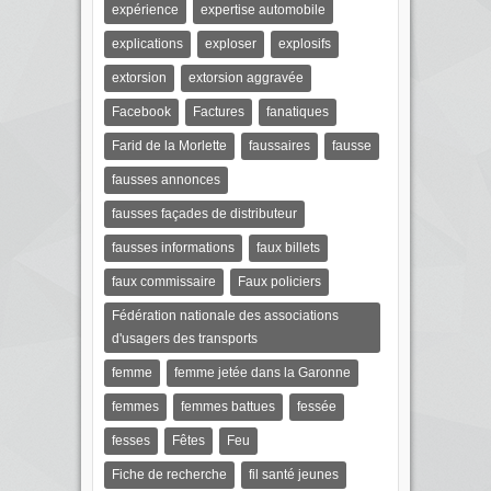
expérience
expertise automobile
explications
exploser
explosifs
extorsion
extorsion aggravée
Facebook
Factures
fanatiques
Farid de la Morlette
faussaires
fausse
fausses annonces
fausses façades de distributeur
fausses informations
faux billets
faux commissaire
Faux policiers
Fédération nationale des associations
d'usagers des transports
femme
femme jetée dans la Garonne
femmes
femmes battues
fessée
fesses
Fêtes
Feu
Fiche de recherche
fil santé jeunes