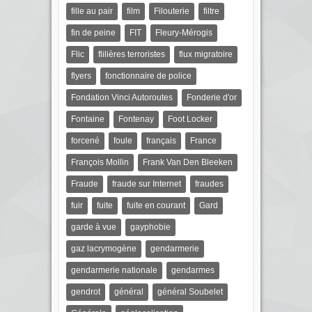
fille au pair
film
Filouterie
filtre
fin de peine
FIT
Fleury-Mérogis
Flic
flilières terroristes
flux migratoire
flyers
fonctionnaire de police
Fondation Vinci Autoroutes
Fonderie d'or
Fontaine
Fontenay
Foot Locker
forcené
foule
français
France
François Mollin
Frank Van Den Bleeken
Fraude
fraude sur Internet
fraudes
fuir
fuite
fuite en courant
Gard
garde à vue
gayphobie
gaz lacrymogène
gendarmerie
gendarmerie nationale
gendarmes
gendrot
général
général Soubelet