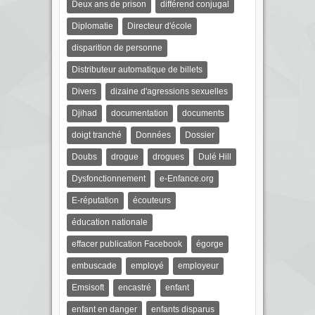
Deux ans de prison
différend conjugal
Diplomatie
Directeur d'école
disparition de personne
Distributeur automatique de billets
Divers
dizaine d'agressions sexuelles
Djihad
documentation
documents
doigt tranché
Données
Dossier
Doubs
drogue
drogues
Dulé Hill
Dysfonctionnement
e-Enfance.org
E-réputation
écouteurs
éducation nationale
effacer publication Facebook
égorge
embuscade
employé
employeur
Emsisoft
encastré
enfant
enfant en danger
enfants disparus