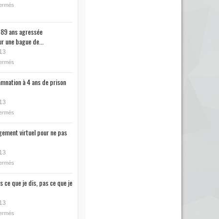
fermés
89 ans agressée
r une bague de...
13
fermés
mnation à 4 ans de prison
13
fermés
ugement virtuel pour ne pas
13
fermés
s ce que je dis, pas ce que je
13
fermés