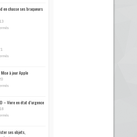
nd en chasse ses braqueurs
13
fermés
21
fermés
 Mise à jour Apple
20
fermés
D – Vivre en état d’urgence
18
fermés
ister ses objets,