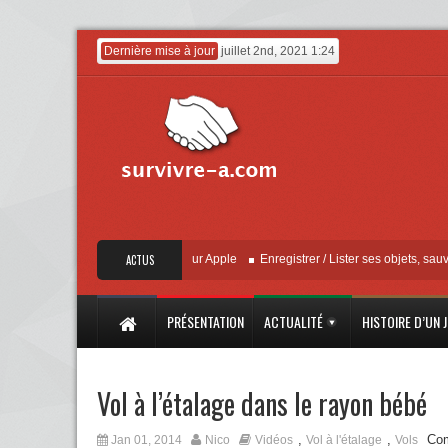
Dernière mise à jour
juillet 2nd, 2021 1:24
« Localiser » – Mise à jour Apple
ACTUS
Enregistrer / Lister ses objets, sauvegarde
PRÉSENTATION
ACTUALITÉ
HISTOIRE D’UN 
Vol à l’étalage dans le rayon bébé
,
,
Com
Jan 01, 2014
Nico
Vidéos
Vol à l'étalage
Vols