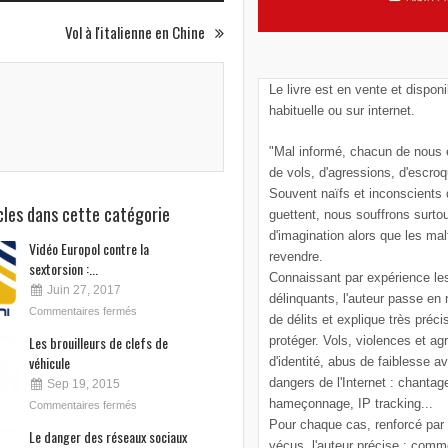
Vol à l'italienne en Chine
Le livre est en vente et disponi
habituelle ou sur internet.
"Mal informé, chacun de nous e
de vols, d'agressions, d'escroq
Souvent naïfs et inconscients
icles dans cette catégorie
guettent, nous souffrons surto
d'imagination alors que les mal
Vidéo Europol contre la
revendre.
sextorsion :...
Connaissant par expérience le
Juin 27, 2017
délinquants, l'auteur passe en
Commentaires fermés
de délits et explique très pré
Les brouilleurs de clefs de
protéger. Vols, violences et ag
véhicule
d'identité, abus de faiblesse a
dangers de l'Internet : chantag
Sep 19, 2015
hameçonnage, IP tracking...
Commentaires fermés
Pour chaque cas, renforcé par
Le danger des réseaux sociaux
vécus, l'auteur précise : comm