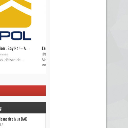
on : Say No! – A...
Les brouilleurs de clefs de véhicule
Sep 19, 2015
ermés
Commentaires fermés
l délivre de...
Vous pensez avoir verrouillé votre véhicule avec
votre...
g
e bancaire à un DAB
13