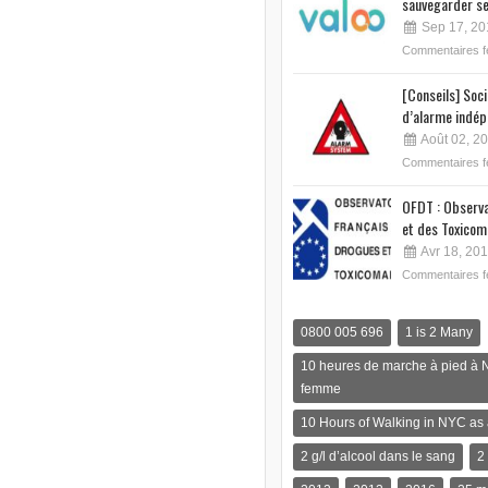
sauvegarder se
Sep 17, 20
Commentaires 
[Conseils] Soc
d’alarme indép
Août 02, 2
Commentaires 
OFDT : Observa
et des Toxicom
Avr 18, 20
Commentaires 
0800 005 696
1 is 2 Many
10 heures de marche à pied à 
femme
10 Hours of Walking in NYC a
2 g/l d’alcool dans le sang
2