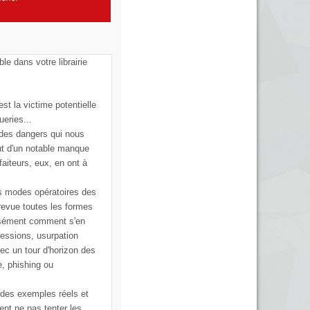
ble dans votre librairie
st la victime potentielle
ueries...
 des dangers qui nous
ut d'un notable manque
faiteurs, eux, en ont à
s modes opératoires des
 revue toutes les formes
cisément comment s'en
ressions, usurpation
vec un tour d'horizon des
e, phishing ou
 des exemples réels et
ent ne pas tenter les