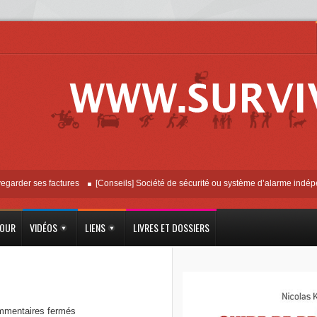
r ses factures
[Conseils] Société de sécurité ou système d’alarme indépendant
JOUR
VIDÉOS
LIENS
LIVRES ET DOSSIERS
mentaires fermés