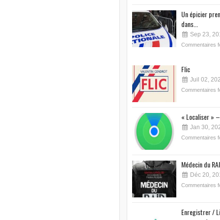
Un épicier pre
dans...
Sep 23, 20
Commentaires 
Flic
Juil 02, 20
Commentaires 
« Localiser » –
Jan 30, 20
Commentaires 
Médecin du RAI
Déc 20, 20
Commentaires 
Enregistrer / L