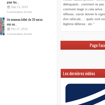
pour les...
délinquants ; comment ne pas le
Sep 13, 2015
comment réagir si cela arrive :
Commentaires fermés
réflexes, savoir donner le sign
Un nouveau billet de 20 euros
d'un véhicule... ; quels sont n
mis en...
légitime défense ; etc."
Fév 27, 2015
Commentaires fermés
Page Fac
Les dernières vidéos