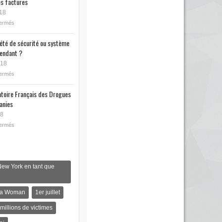
s factures
18
fermés
iété de sécurité ou système
endant ?
018
fermés
toire Français des Drogues
anies
18
fermés
New York en tant que
s a Woman
1er juillet
 millions de victimes