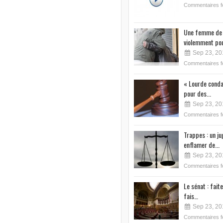
Commentaires 
Une femme de 
violemment pou
Sep 23, 20
Commentaires 
« Lourde conda
pour des...
Sep 23, 20
Commentaires 
Trappes : un j
enflamer de...
Sep 23, 20
Commentaires 
Le sénat : faite
fais…
Sep 23, 20
Commentaires 