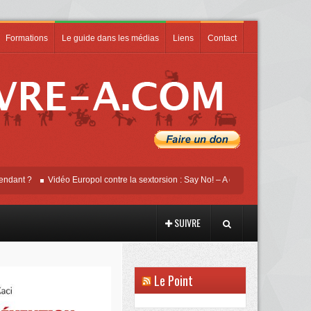
Formations
Le guide dans les médias
Liens
Contact
 ?
Vidéo Europol contre la sextorsion : Say No! – A campaign against online sexu
SUIVRE
Le Point