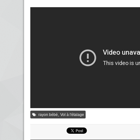
,
rayon bébé
Vol à l'étalage