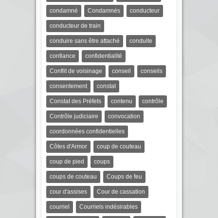
condamné
Condamnés
conducteur
conducteur de train
conduire sans être attaché
conduite
confiance
confidentialité
Conflit de voisinage
conseil
conseils
consentement
constat
Constat des Préfets
contenu
contrôle
Contrôle judiciaire
convocation
coordonnées confidentielles
Côtes d'Armor
coup de couteau
coup de pied
coups
coups de couteau
Coups de feu
cour d'assises
Cour de cassation
courriel
Courriels indésirables