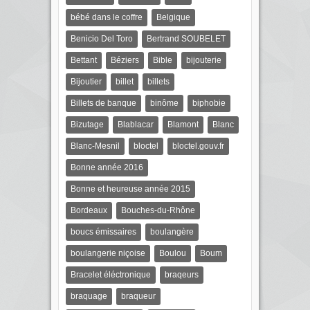
bébé dans le coffre
Belgique
Benicio Del Toro
Bertrand SOUBELET
Bettant
Béziers
Bible
bijouterie
Bijoutier
billet
billets
Billets de banque
binôme
biphobie
Bizutage
Blablacar
Blamont
Blanc
Blanc-Mesnil
bloctel
bloctel.gouv.fr
Bonne année 2016
Bonne et heureuse année 2015
Bordeaux
Bouches-du-Rhône
boucs émissaires
boulangère
boulangerie niçoise
Boulou
Boum
Bracelet éléctronique
braqeurs
braquage
braqueur