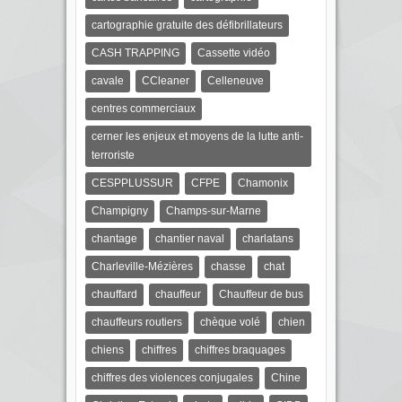
cartographie gratuite des défibrillateurs
CASH TRAPPING
Cassette vidéo
cavale
CCleaner
Celleneuve
centres commerciaux
cerner les enjeux et moyens de la lutte anti-
terroriste
CESPPLUSSUR
CFPE
Chamonix
Champigny
Champs-sur-Marne
chantage
chantier naval
charlatans
Charleville-Mézières
chasse
chat
chauffard
chauffeur
Chauffeur de bus
chauffeurs routiers
chèque volé
chien
chiens
chiffres
chiffres braquages
chiffres des violences conjugales
Chine