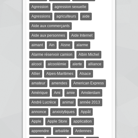
Agression
agression sexuelle
Agressions
agriculteurs
aide
Aide aux commerçants
Aide aux personnes
Aide Internet
aimant
Ain
Aisne
alarme
Alarme réservoir camion
Albin Michel
alcool
alcoolémie
alerte
alliance
Allier
Alpes-Maritimes
Alsace
amateur
amendes
American Express
Amérique
Ami
amie
Amsterdam
André Lucrèce
animal
année 2013
annonce
anxiolytiques
Appât
Apple
Apple Store
application
apprendre
arbalète
Ardennes