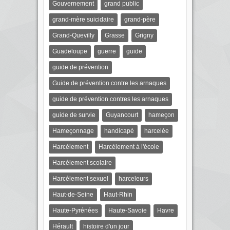
Gouvernement
grand public
grand-mère suicidaire
grand-père
Grand-Quevilly
Grasse
Grigny
Guadeloupe
guerre
guide
guide de prévention
Guide de prévention contre les arnaques
guide de prévention contres les arnaques
guide de survie
Guyancourt
hameçon
Hameçonnage
handicapé
harcelée
Harcèlement
Harcèlement à l'école
Harcèlement scolaire
Harcèlement sexuel
harceleurs
Haut-de-Seine
Haut-Rhin
Haute-Pyrénées
Haute-Savoie
Havre
Hérault
histoire d'un jour