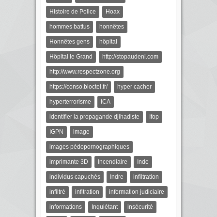
Histoire de Police
Hoax
hommes battus
honnêtes
Honnêtes gens
hôpital
Hôpital le Grand
http://stopaudeni.com
http://www.respectzone.org
https://conso.bloctel.fr/
hyper cacher
hyperterrorisme
ICA
identifier la propagande djihadiste
Ifop
IGPN
image
images pédopornographiques
imprimante 3D
Incendiaire
Inde
individus capuchés
Indre
infiltration
infiltré
infitration
information judiciaire
informations
Inquiétant
insécurité