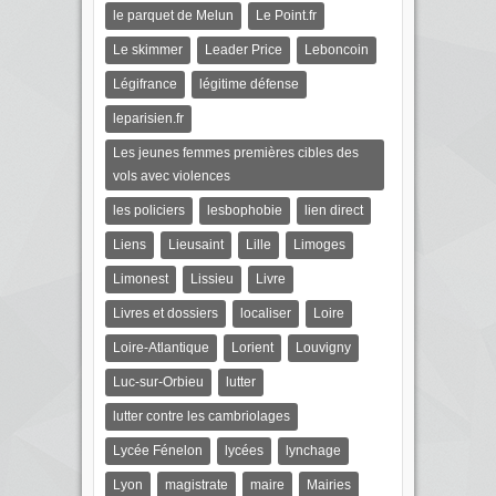
le parquet de Melun
Le Point.fr
Le skimmer
Leader Price
Leboncoin
Légifrance
légitime défense
leparisien.fr
Les jeunes femmes premières cibles des
vols avec violences
les policiers
lesbophobie
lien direct
Liens
Lieusaint
Lille
Limoges
Limonest
Lissieu
Livre
Livres et dossiers
localiser
Loire
Loire-Atlantique
Lorient
Louvigny
Luc-sur-Orbieu
lutter
lutter contre les cambriolages
Lycée Fénelon
lycées
lynchage
Lyon
magistrate
maire
Mairies