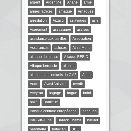
argent
Argentine
Ariane
armé
armes factices
arnaque
Arnaques
arrestation
Arzacq
asiatiques
asie
Aspremont
assassinée
assises
assistance aux familles
Association
Assurances
astuces
Athis-Mons
attaque de masse
Attaque RER D
Attaque terroriste
attentat
attention des enfants de CM2
Aube
Aude
Avast Antivirus
avertir
Aveyron
bagage
bague
balai
balle
Banlieue
Banque centrale européenne
banques
Bar-Sur-Aube
Barack Obama
barillet
baromètre
bataclan
BCE