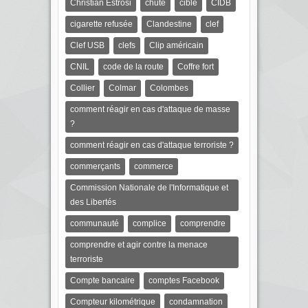
Christian Estrosi
chute
cible
CIDB
cigarette refusée
Clandestine
clef
Clef USB
clefs
Clip américain
CNIL
code de la route
Coffre fort
Collier
Colmar
Colombes
comment réagir en cas d'attaque de masse
?
comment réagir en cas d'attaque terroriste ?
commerçants
commerce
Commission Nationale de l'Informatique et
des Libertés
communauté
complice
comprendre
comprendre et agir contre la menace
terroriste
Compte bancaire
comptes Facebook
Compteur kilométrique
condamnation