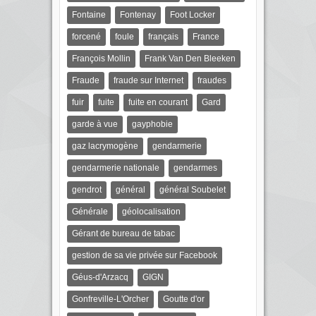
Fontaine
Fontenay
Foot Locker
forcené
foule
français
France
François Mollin
Frank Van Den Bleeken
Fraude
fraude sur Internet
fraudes
fuir
fuite
fuite en courant
Gard
garde à vue
gayphobie
gaz lacrymogène
gendarmerie
gendarmerie nationale
gendarmes
gendrot
général
général Soubelet
Générale
géolocalisation
Gérant de bureau de tabac
gestion de sa vie privée sur Facebook
Géus-d'Arzacq
GIGN
Gonfreville-L'Orcher
Goutte d'or