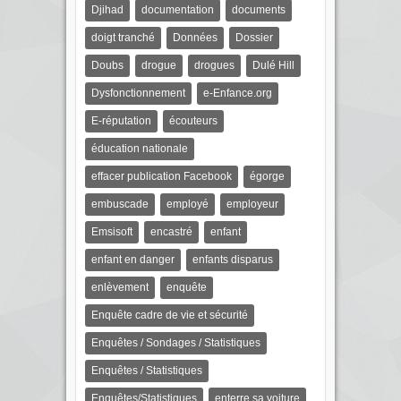
Djihad
documentation
documents
doigt tranché
Données
Dossier
Doubs
drogue
drogues
Dulé Hill
Dysfonctionnement
e-Enfance.org
E-réputation
écouteurs
éducation nationale
effacer publication Facebook
égorge
embuscade
employé
employeur
Emsisoft
encastré
enfant
enfant en danger
enfants disparus
enlèvement
enquête
Enquête cadre de vie et sécurité
Enquêtes / Sondages / Statistiques
Enquêtes / Statistiques
Enquêtes/Statistiques
enterre sa voiture