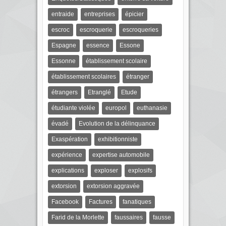
entraide
entreprises
épicier
escroc
escroquerie
escroqueries
Espagne
essence
Essone
Essonne
établissement scolaire
établissement scolaires
étranger
étrangers
Etranglé
Etude
étudiante violée
europol
euthanasie
évadé
Evolution de la délinquance
Exaspération
exhibitionniste
expérience
expertise automobile
explications
exploser
explosifs
extorsion
extorsion aggravée
Facebook
Factures
fanatiques
Farid de la Morlette
faussaires
fausse