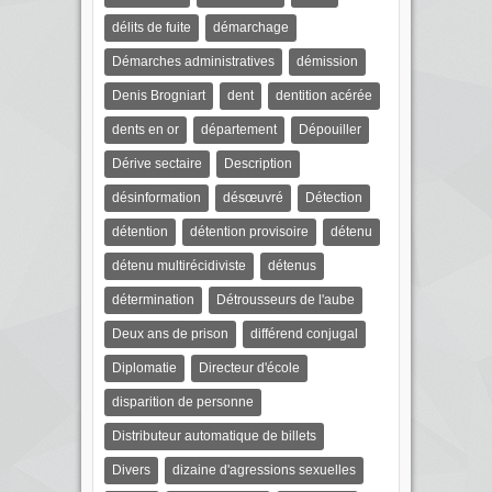
délits de fuite
démarchage
Démarches administratives
démission
Denis Brogniart
dent
dentition acérée
dents en or
département
Dépouiller
Dérive sectaire
Description
désinformation
désœuvré
Détection
détention
détention provisoire
détenu
détenu multirécidiviste
détenus
détermination
Détrousseurs de l'aube
Deux ans de prison
différend conjugal
Diplomatie
Directeur d'école
disparition de personne
Distributeur automatique de billets
Divers
dizaine d'agressions sexuelles