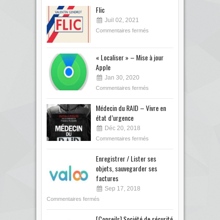
Flic
Juil 02, 2021
Commentaires fermés
« Localiser » – Mise à jour
Apple
Jan 30, 2020
Commentaires fermés
Médecin du RAID – Vivre en
état d’urgence
Déc 20, 2018
Commentaires fermés
Enregistrer / Lister ses
objets, sauvegarder ses
factures
Sep 17, 2018
Commentaires fermés
[Conseils] Société de sécurité