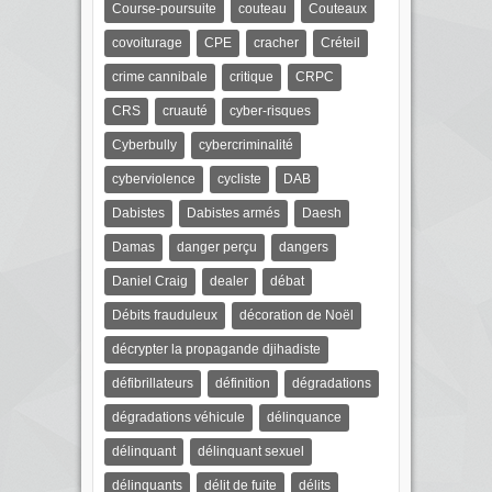
Course-poursuite
couteau
Couteaux
covoiturage
CPE
cracher
Créteil
crime cannibale
critique
CRPC
CRS
cruauté
cyber-risques
Cyberbully
cybercriminalité
cyberviolence
cycliste
DAB
Dabistes
Dabistes armés
Daesh
Damas
danger perçu
dangers
Daniel Craig
dealer
débat
Débits frauduleux
décoration de Noël
décrypter la propagande djihadiste
défibrillateurs
définition
dégradations
dégradations véhicule
délinquance
délinquant
délinquant sexuel
délinquants
délit de fuite
délits