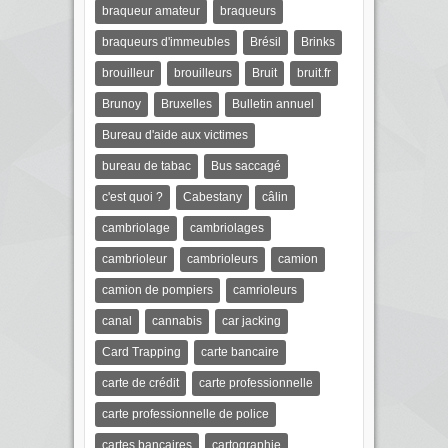
braqueur amateur
braqueurs
braqueurs d'immeubles
Brésil
Brinks
brouilleur
brouilleurs
Bruit
bruit.fr
Brunoy
Bruxelles
Bulletin annuel
Bureau d'aide aux victimes
bureau de tabac
Bus saccagé
c'est quoi ?
Cabestany
câlin
cambriolage
cambriolages
cambrioleur
cambrioleurs
camion
camion de pompiers
camrioleurs
canal
cannabis
car jacking
Card Trapping
carte bancaire
carte de crédit
carte professionnelle
carte professionnelle de police
cartes bancaires
cartographie