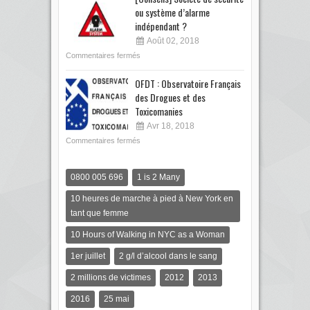
ou système d’alarme
indépendant ?
Août 02, 2018
Commentaires fermés
OFDT : Observatoire Français
des Drogues et des
Toxicomanies
Avr 18, 2018
Commentaires fermés
0800 005 696
1 is 2 Many
10 heures de marche à pied à New York en
tant que femme
10 Hours of Walking in NYC as a Woman
1er juillet
2 g/l d’alcool dans le sang
2 millions de victimes
2012
2013
2016
25 mai