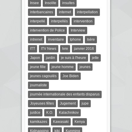
Insee
Insolite
insultes
interbancaires
internet
interpellation
interpellé
interpellés
intervention
intervention de Police
Interview
intrenet
inventaire
Iphone
Isère
ITT
ITV News
Ivre
janvier 2016
Japon
jardin
je suis à l'heure
jette
jeune fille
jeune homme
jeunes
jeunes cagoulés
Joe Biden
journaliste
journée internationale des enfants disparus
Joyeuses fêtes
Jugement
jupe
justice
K.O.
Kalachnikov
kamikazes
Kawasaki
Kenya
Kidnapping
kiki
Kunming