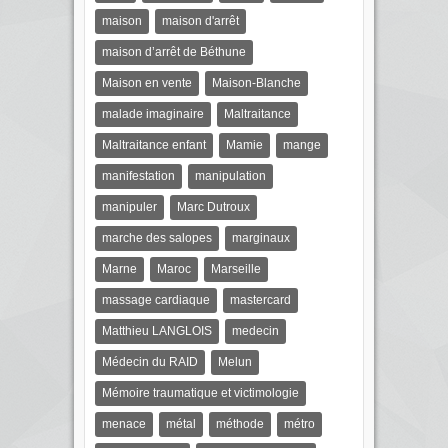
maison
maison d'arrêt
maison d’arrêt de Béthune
Maison en vente
Maison-Blanche
malade imaginaire
Maltraitance
Maltraitance enfant
Mamie
mange
manifestation
manipulation
manipuler
Marc Dutroux
marche des salopes
marginaux
Marne
Maroc
Marseille
massage cardiaque
mastercard
Matthieu LANGLOIS
medecin
Médecin du RAID
Melun
Mémoire traumatique et victimologie
menace
métal
méthode
métro