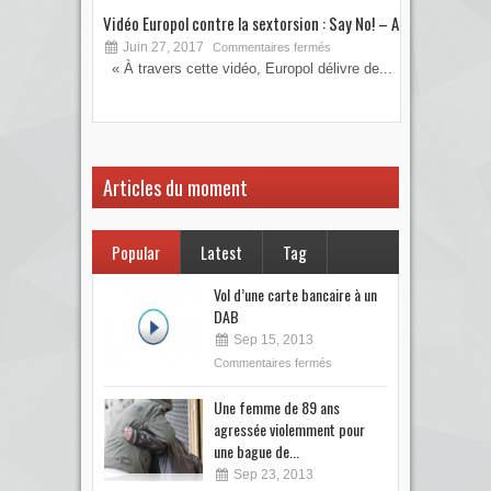
Vidéo Europol contre la sextorsion : Say No! – A...
Les 
Juin 27, 2017
S
Commentaires fermés
« À travers cette vidéo, Europol délivre de...
Vous
votre
Articles du moment
Popular
Latest
Tag
Vol d’une carte bancaire à un
DAB
Sep 15, 2013
Commentaires fermés
Une femme de 89 ans
agressée violemment pour
une bague de...
Sep 23, 2013