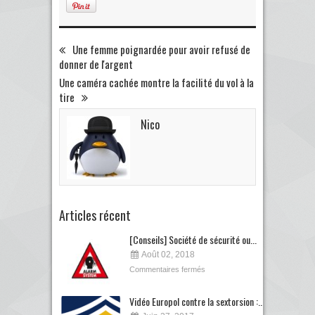
Une femme poignardée pour avoir refusé de
donner de l'argent
Une caméra cachée montre la facilité du vol à la
tire
Nico
Articles récent
[Conseils] Société de sécurité ou...
Août 02, 2018
Commentaires fermés
Vidéo Europol contre la sextorsion :...