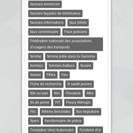
fausses annonces
fausses façades de distributeur
fausses informations
faux billets
faux commissaire
Faux policiers
Fédération nationale des associations
d'usagers des transports
femme
femme jetée dans la Garonne
femmes
femmes battues
fessée
fesses
Fêtes
Feu
Fiche de recherche
fil santé jeunes
fille au pair
film
Filouterie
filtre
fin de peine
FIT
Fleury-Mérogis
Flic
flilières terroristes
flux migratoire
flyers
fonctionnaire de police
Fondation Vinci Autoroutes
Fonderie d'or