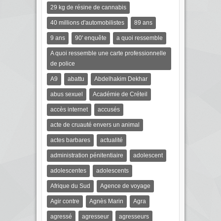
29 kg de résine de cannabis
40 millions d'automobilistes
89 ans
9 ans
90' enquête
a quoi ressemble
A quoi ressemble une carte professionnelle
de police
A9
abattu
Abdelhakim Dekhar
abus sexuel
Académie de Créteil
accès internet
accusés
acte de cruauté envers un animal
actes barbares
actualité
administration pénitentiaire
adolescent
adolescentes
adolescents
Afrique du Sud
Agence de voyage
Agir contre
Agnès Marin
Agra
agressé
agresseur
agresseurs