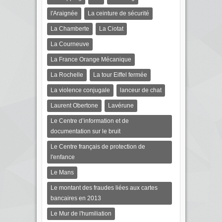
l'Araignée
La ceinture de sécurité
La Chamberte
La Ciotat
La Courneuve
La France Orange Mécanique
La Rochelle
La tour Eiffel fermée
La violence conjugale
lanceur de chat
Laurent Obertone
Lavérune
Le Centre d’information et de
documentation sur le bruit
Le Centre français de protection de
l'enfance
Le Mans
Le montant des fraudes liées aux cartes
bancaires en 2013
Le Mur de l'humiliation