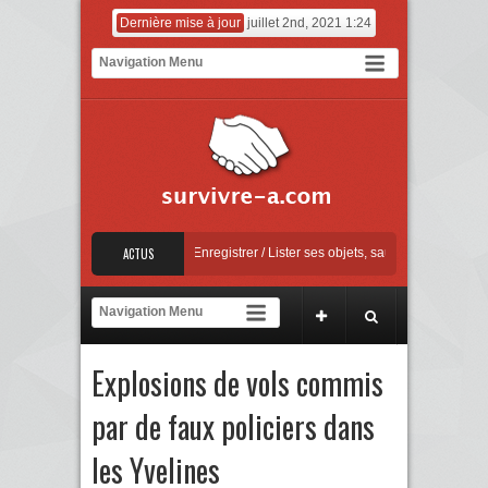
Dernière mise à jour
juillet 2nd, 2021 1:24
ise à jour Apple
Enregistrer / Lister ses objets, sauvegarder ses factures
ACTUS
[Co
ntre la sextorsion : Say No! – A campaign against online sexual coercion and extort
ise à jour Apple
Explosions de vols commis
par de faux policiers dans
les Yvelines