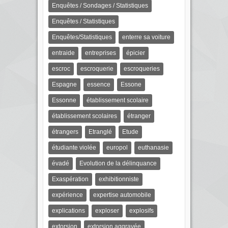
Enquêtes / Sondages / Statistiques
Enquêtes / Statistiques
Enquêtes/Statistiques
enterre sa voiture
entraide
entreprises
épicier
escroc
escroquerie
escroqueries
Espagne
essence
Essone
Essonne
établissement scolaire
établissement scolaires
étranger
étrangers
Etranglé
Etude
étudiante violée
europol
euthanasie
évadé
Evolution de la délinquance
Exaspération
exhibitionniste
expérience
expertise automobile
explications
exploser
explosifs
extorsion
extorsion aggravée