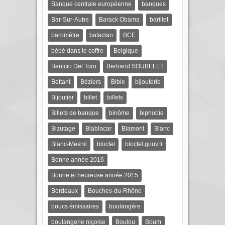
Banque centrale européenne
banques
Bar-Sur-Aube
Barack Obama
barillet
baromètre
bataclan
BCE
bébé dans le coffre
Belgique
Benicio Del Toro
Bertrand SOUBELET
Bettant
Béziers
Bible
bijouterie
Bijoutier
billet
billets
Billets de banque
binôme
biphobie
Bizutage
Blablacar
Blamont
Blanc
Blanc-Mesnil
bloctel
bloctel.gouv.fr
Bonne année 2016
Bonne et heureuse année 2015
Bordeaux
Bouches-du-Rhône
boucs émissaires
boulangère
boulangerie niçoise
Boulou
Boum