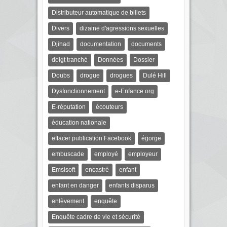
Distributeur automatique de billets
Divers
dizaine d'agressions sexuelles
Djihad
documentation
documents
doigt tranché
Données
Dossier
Doubs
drogue
drogues
Dulé Hill
Dysfonctionnement
e-Enfance.org
E-réputation
écouteurs
éducation nationale
effacer publication Facebook
égorge
embuscade
employé
employeur
Emsisoft
encastré
enfant
enfant en danger
enfants disparus
enlèvement
enquête
Enquête cadre de vie et sécurité