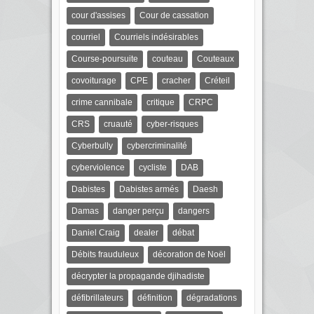
cour d'assises
Cour de cassation
courriel
Courriels indésirables
Course-poursuite
couteau
Couteaux
covoiturage
CPE
cracher
Créteil
crime cannibale
critique
CRPC
CRS
cruauté
cyber-risques
Cyberbully
cybercriminalité
cyberviolence
cycliste
DAB
Dabistes
Dabistes armés
Daesh
Damas
danger perçu
dangers
Daniel Craig
dealer
débat
Débits frauduleux
décoration de Noël
décrypter la propagande djihadiste
défibrillateurs
définition
dégradations