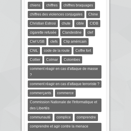
chiens
chiffres
chiffres braquages
chiffres des violences conjugales
Chine
Christian Estrosi
chute
cible
CIDB
cigarette refusée
Clandestine
clef
Clef USB
clefs
Clip américain
CNIL
code de la route
Coffre fort
Collier
Colmar
Colombes
comment réagir en cas d'attaque de masse
?
comment réagir en cas d'attaque terroriste ?
commerçants
commerce
Commission Nationale de l'Informatique et
des Libertés
communauté
complice
comprendre
comprendre et agir contre la menace