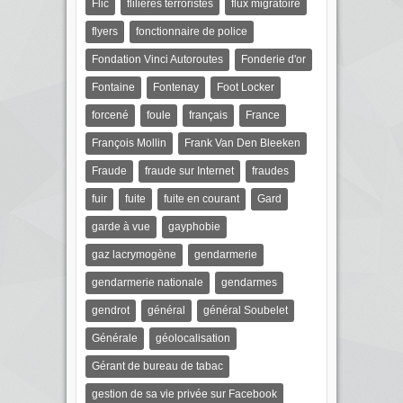
Flic
flilières terroristes
flux migratoire
flyers
fonctionnaire de police
Fondation Vinci Autoroutes
Fonderie d'or
Fontaine
Fontenay
Foot Locker
forcené
foule
français
France
François Mollin
Frank Van Den Bleeken
Fraude
fraude sur Internet
fraudes
fuir
fuite
fuite en courant
Gard
garde à vue
gayphobie
gaz lacrymogène
gendarmerie
gendarmerie nationale
gendarmes
gendrot
général
général Soubelet
Générale
géolocalisation
Gérant de bureau de tabac
gestion de sa vie privée sur Facebook