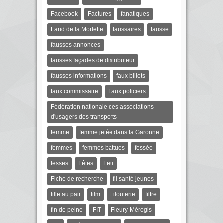
Facebook
Factures
fanatiques
Farid de la Morlette
faussaires
fausse
fausses annonces
fausses façades de distributeur
fausses informations
faux billets
faux commissaire
Faux policiers
Fédération nationale des associations
d'usagers des transports
femme
femme jetée dans la Garonne
femmes
femmes battues
fessée
fesses
Fêtes
Feu
Fiche de recherche
fil santé jeunes
fille au pair
film
Filouterie
filtre
fin de peine
FIT
Fleury-Mérogis