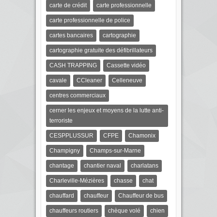
carte de crédit
carte professionnelle
carte professionnelle de police
cartes bancaires
cartographie
cartographie gratuite des défibrillateurs
CASH TRAPPING
Cassette vidéo
cavale
CCleaner
Celleneuve
centres commerciaux
cerner les enjeux et moyens de la lutte anti-
terroriste
CESPPLUSSUR
CFPE
Chamonix
Champigny
Champs-sur-Marne
chantage
chantier naval
charlatans
Charleville-Mézières
chasse
chat
chauffard
chauffeur
Chauffeur de bus
chauffeurs routiers
chèque volé
chien