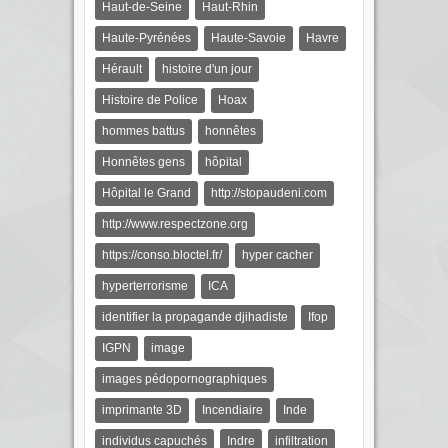
Haut-de-Seine
Haut-Rhin
Haute-Pyrénées
Haute-Savoie
Havre
Hérault
histoire d'un jour
Histoire de Police
Hoax
hommes battus
honnêtes
Honnêtes gens
hôpital
Hôpital le Grand
http://stopaudeni.com
http://www.respectzone.org
https://conso.bloctel.fr/
hyper cacher
hyperterrorisme
ICA
identifier la propagande djihadiste
Ifop
IGPN
image
images pédopornographiques
imprimante 3D
Incendiaire
Inde
individus capuchés
Indre
infiltration