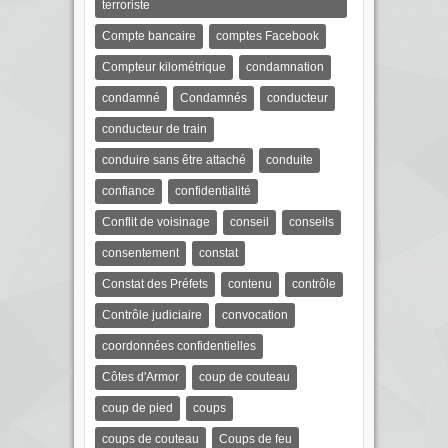
terroriste
Compte bancaire
comptes Facebook
Compteur kilométrique
condamnation
condamné
Condamnés
conducteur
conducteur de train
conduire sans être attaché
conduite
confiance
confidentialité
Conflit de voisinage
conseil
conseils
consentement
constat
Constat des Préfets
contenu
contrôle
Contrôle judiciaire
convocation
coordonnées confidentielles
Côtes d'Armor
coup de couteau
coup de pied
coups
coups de couteau
Coups de feu