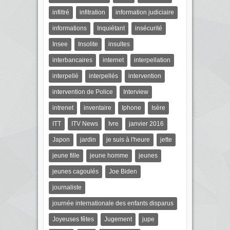
infiltré
infitration
information judiciaire
informations
Inquiétant
insécurité
Insee
Insolite
insultes
interbancaires
internet
interpellation
interpellé
interpellés
intervention
intervention de Police
Interview
intrenet
inventaire
Iphone
Isère
ITT
ITV News
Ivre
janvier 2016
Japon
jardin
je suis à l'heure
jette
jeune fille
jeune homme
jeunes
jeunes cagoulés
Joe Biden
journaliste
journée internationale des enfants disparus
Joyeuses fêtes
Jugement
jupe