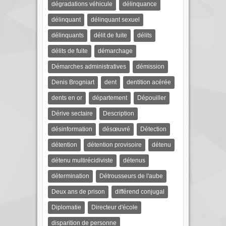
dégradations véhicule
délinquance
délinquant
délinquant sexuel
délinquants
délit de fuite
délits
délits de fuite
démarchage
Démarches administratives
démission
Denis Brogniart
dent
dentition acérée
dents en or
département
Dépouiller
Dérive sectaire
Description
désinformation
désœuvré
Détection
détention
détention provisoire
détenu
détenu multirécidiviste
détenus
détermination
Détrousseurs de l'aube
Deux ans de prison
différend conjugal
Diplomatie
Directeur d'école
disparition de personne