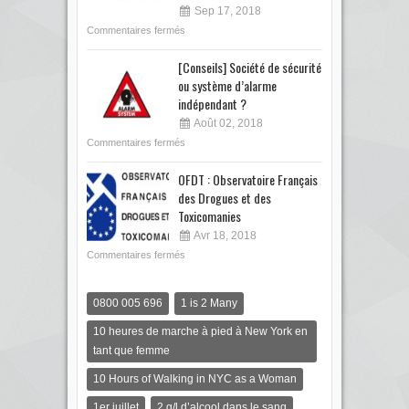
Sep 17, 2018
Commentaires fermés
[Conseils] Société de sécurité
ou système d’alarme
indépendant ?
Août 02, 2018
Commentaires fermés
OFDT : Observatoire Français
des Drogues et des
Toxicomanies
Avr 18, 2018
Commentaires fermés
0800 005 696
1 is 2 Many
10 heures de marche à pied à New York en
tant que femme
10 Hours of Walking in NYC as a Woman
1er juillet
2 g/l d’alcool dans le sang