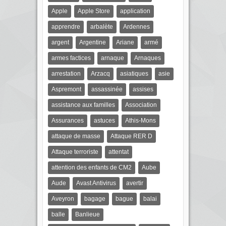
Apple
Apple Store
application
apprendre
arbalète
Ardennes
argent
Argentine
Ariane
armé
armes factices
arnaque
Arnaques
arrestation
Arzacq
asiatiques
asie
Aspremont
assassinée
assises
assistance aux familles
Association
Assurances
astuces
Athis-Mons
attaque de masse
Attaque RER D
Attaque terroriste
attentat
attention des enfants de CM2
Aube
Aude
Avast Antivirus
avertir
Aveyron
bagage
bague
balai
balle
Banlieue