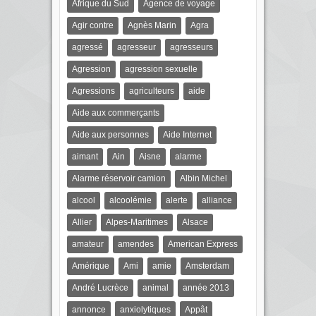
Afrique du Sud
Agence de voyage
Agir contre
Agnès Marin
Agra
agressé
agresseur
agresseurs
Agression
agression sexuelle
Agressions
agriculteurs
aide
Aide aux commerçants
Aide aux personnes
Aide Internet
aimant
Ain
Aisne
alarme
Alarme réservoir camion
Albin Michel
alcool
alcoolémie
alerte
alliance
Allier
Alpes-Maritimes
Alsace
amateur
amendes
American Express
Amérique
Ami
amie
Amsterdam
André Lucrèce
animal
année 2013
annonce
anxiolytiques
Appât