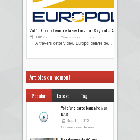
Vidéo Europol contre la sextorsion : Say No! – A...
Les 
Juin 27, 2017
S
Commentaires fermés
« À travers cette vidéo, Europol délivre de...
Vous
votre
Articles du moment
Popular
Latest
Tag
Vol d’une carte bancaire à un
DAB
Sep 15, 2013
Commentaires fermés
Une femme de 89 ans