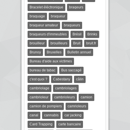
Bracelet éléctronique
braqeurs
braquage
braqueur
braqueur amateur
braqueurs
braqueurs d'immeubles
Brésil
Brinks
brouilleur
brouilleurs
Bruit
bruit.fr
Brunoy
Bruxelles
Bulletin annuel
Bureau d'aide aux victimes
bureau de tabac
Bus saccagé
c'est quoi ?
Cabestany
câlin
cambriolage
cambriolages
cambrioleur
cambrioleurs
camion
camion de pompiers
camrioleurs
canal
cannabis
car jacking
Card Trapping
carte bancaire