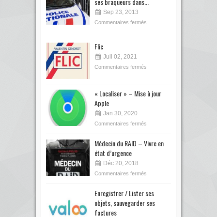
ses braqueurs dans...
Sep 23, 2013
Commentaires fermés
Flic
Juil 02, 2021
Commentaires fermés
« Localiser » – Mise à jour
Apple
Jan 30, 2020
Commentaires fermés
Médecin du RAID – Vivre en
état d’urgence
Déc 20, 2018
Commentaires fermés
Enregistrer / Lister ses
objets, sauvegarder ses
factures