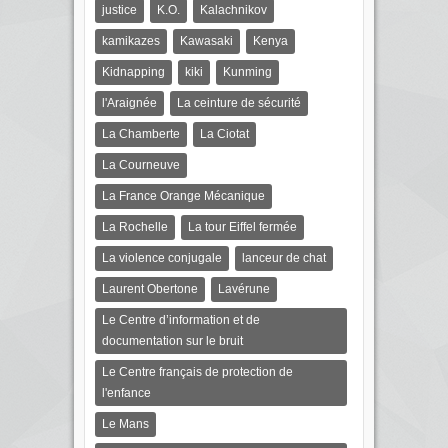
justice
K.O.
Kalachnikov
kamikazes
Kawasaki
Kenya
Kidnapping
kiki
Kunming
l'Araignée
La ceinture de sécurité
La Chamberte
La Ciotat
La Courneuve
La France Orange Mécanique
La Rochelle
La tour Eiffel fermée
La violence conjugale
lanceur de chat
Laurent Obertone
Lavérune
Le Centre d’information et de
documentation sur le bruit
Le Centre français de protection de
l'enfance
Le Mans