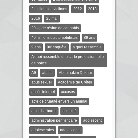
2 millions de victimes
2012
2013
2016
25 mai
29 kg de résine de cannabis
40 millions d'automobilistes
89 ans
9 ans
90' enquête
a quoi ressemble
A quoi ressemble une carte professionnelle
de police
A9
abattu
Abdelhakim Dekhar
abus sexuel
Académie de Créteil
accès internet
accusés
acte de cruauté envers un animal
actes barbares
actualité
administration pénitentiaire
adolescent
adolescentes
adolescents