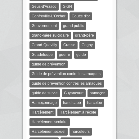
Géus-d'Arzacq
GIGN
Gonfreville-L'Orcher
Goutte d'or
Gouvernement
grand public
grand-mère suicidaire
grand-père
Grand-Quevilly
Grasse
Grigny
Guadeloupe
guerre
guide
guide de prévention
Guide de prévention contre les arnaques
guide de prévention contres les arnaques
guide de survie
Guyancourt
hameçon
Hameçonnage
handicapé
harcelée
Harcèlement
Harcèlement à l'école
Harcèlement scolaire
Harcèlement sexuel
harceleurs