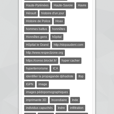
Haute-Pyrénées
Haute-Savoie
Havre
Hérault
histoire d'un jour
Histoire de Police
Hoax
hommes battus
honnêtes
Honnêtes gens
hôpital
Hôpital le Grand
http://stopaudeni.com
http://www.respectzone.org
https://conso.bloctel.fr/
hyper cacher
hyperterrorisme
ICA
identifier la propagande djihadiste
Ifop
IGPN
image
images pédopornographiques
imprimante 3D
Incendiaire
Inde
individus capuchés
Indre
infiltration