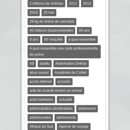
2 millions de victimes
2012
2013
2016
25 mai
29 kg de résine de cannabis
40 millions d'automobilistes
89 ans
9 ans
90' enquête
a quoi ressemble
A quoi ressemble une carte professionnelle
de police
A9
abattu
Abdelhakim Dekhar
abus sexuel
Académie de Créteil
accès internet
accusés
acte de cruauté envers un animal
actes barbares
actualité
administration pénitentiaire
adolescent
adolescentes
adolescents
Afrique du Sud
Agence de voyage