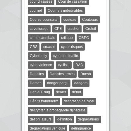
cour d'assises
Cour de cassation
courriel
Courriels indésirables
Course-poursuite
couteau
Couteaux
covoiturage
CPE
cracher
Créteil
crime cannibale
critique
CRPC
CRS
cruauté
cyber-risques
Cyberbully
cybercriminalité
cyberviolence
cycliste
DAB
Dabistes
Dabistes armés
Daesh
Damas
danger perçu
dangers
Daniel Craig
dealer
débat
Débits frauduleux
décoration de Noël
décrypter la propagande djihadiste
défibrillateurs
définition
dégradations
dégradations véhicule
délinquance