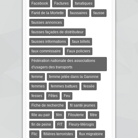
Facebook
Factures
fanatiques
Farid de la Morlette
faussaires
fausse
fausses annonces
fausses façades de distributeur
fausses informations
faux billets
faux commissaire
Faux policiers
Fédération nationale des associations
d'usagers des transports
femme
femme jetée dans la Garonne
femmes
femmes battues
fessée
fesses
Fêtes
Feu
Fiche de recherche
fil santé jeunes
fille au pair
film
Filouterie
filtre
fin de peine
FIT
Fleury-Mérogis
Flic
flilières terroristes
flux migratoire