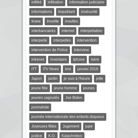
infiltré
infitration
information judiciaire
informations
Inquiétant
insécurité
Insee
Insolite
insultes
interbancaires
internet
interpellation
interpellé
interpellés
intervention
intervention de Police
Interview
intrenet
inventaire
Iphone
Isère
ITT
ITV News
Ivre
janvier 2016
Japon
jardin
je suis à l'heure
jette
jeune fille
jeune homme
jeunes
jeunes cagoulés
Joe Biden
journaliste
journée internationale des enfants disparus
Joyeuses fêtes
Jugement
jupe
justice
K.O.
Kalachnikov