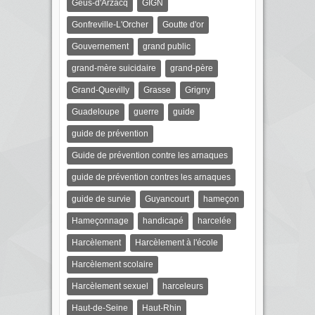
Géus-d'Arzacq
GIGN
Gonfreville-L'Orcher
Goutte d'or
Gouvernement
grand public
grand-mère suicidaire
grand-père
Grand-Quevilly
Grasse
Grigny
Guadeloupe
guerre
guide
guide de prévention
Guide de prévention contre les arnaques
guide de prévention contres les arnaques
guide de survie
Guyancourt
hameçon
Hameçonnage
handicapé
harcelée
Harcèlement
Harcèlement à l'école
Harcèlement scolaire
Harcèlement sexuel
harceleurs
Haut-de-Seine
Haut-Rhin