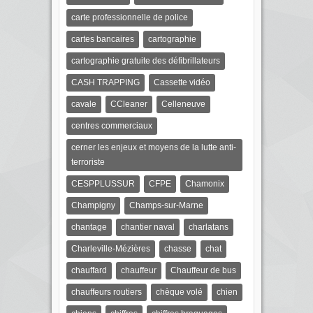
carte professionnelle de police
cartes bancaires
cartographie
cartographie gratuite des défibrillateurs
CASH TRAPPING
Cassette vidéo
cavale
CCleaner
Celleneuve
centres commerciaux
cerner les enjeux et moyens de la lutte anti-
terroriste
CESPPLUSSUR
CFPE
Chamonix
Champigny
Champs-sur-Marne
chantage
chantier naval
charlatans
Charleville-Mézières
chasse
chat
chauffard
chauffeur
Chauffeur de bus
chauffeurs routiers
chèque volé
chien