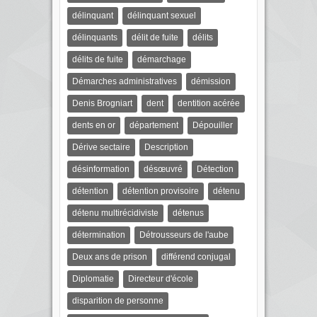
délinquant
délinquant sexuel
délinquants
délit de fuite
délits
délits de fuite
démarchage
Démarches administratives
démission
Denis Brogniart
dent
dentition acérée
dents en or
département
Dépouiller
Dérive sectaire
Description
désinformation
désœuvré
Détection
détention
détention provisoire
détenu
détenu multirécidiviste
détenus
détermination
Détrousseurs de l'aube
Deux ans de prison
différend conjugal
Diplomatie
Directeur d'école
disparition de personne