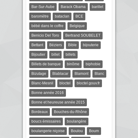
Bar-Sur-Aube
Barack Obama
barillet
baromètre
bataclan
BCE
bébé dans le coffre
Belgique
Benicio Del Toro
Bertrand SOUBELET
Bettant
Béziers
Bible
bijouterie
Bijoutier
billet
billets
Billets de banque
binôme
biphobie
Bizutage
Blablacar
Blamont
Blanc
Blanc-Mesnil
bloctel
bloctel.gouv.fr
Bonne année 2016
Bonne et heureuse année 2015
Bordeaux
Bouches-du-Rhône
boucs émissaires
boulangère
boulangerie niçoise
Boulou
Boum