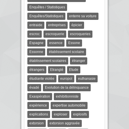
Enquêtes / Statistiques
Enquêtes/Statistiques
enterre sa voiture
entraide
entreprises
épicier
escroc
escroquerie
escroqueries
Espagne
essence
Essone
Essonne
établissement scolaire
établissement scolaires
étranger
étrangers
Etranglé
Etude
étudiante violée
europol
euthanasie
évadé
Evolution de la délinquance
Exaspération
exhibitionniste
expérience
expertise automobile
explications
exploser
explosifs
extorsion
extorsion aggravée