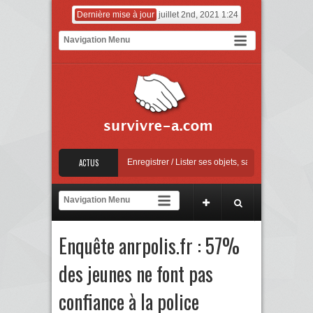
Dernière mise à jour
juillet 2nd, 2021 1:24
Mise à jour Apple
ACTUS
Enregistrer / Lister ses objets, sauvegarder ses factures
[C
ntre la sextorsion : Say No! – A campaign against online sexual coercion and extor
Mise à jour Apple
Enquête anrpolis.fr : 57%
des jeunes ne font pas
confiance à la police