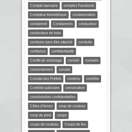
Compte bancaire
comptes Facebook
Compteur kilométrique
condamnation
condamné
Condamnés
conducteur
conducteur de train
conduire sans être attaché
conduite
confiance
confidentialité
Conflit de voisinage
conseil
conseils
consentement
constat
Constat des Préfets
contenu
contrôle
Contrôle judiciaire
convocation
coordonnées confidentielles
Côtes d'Armor
coup de couteau
coup de pied
coups
coups de couteau
Coups de feu