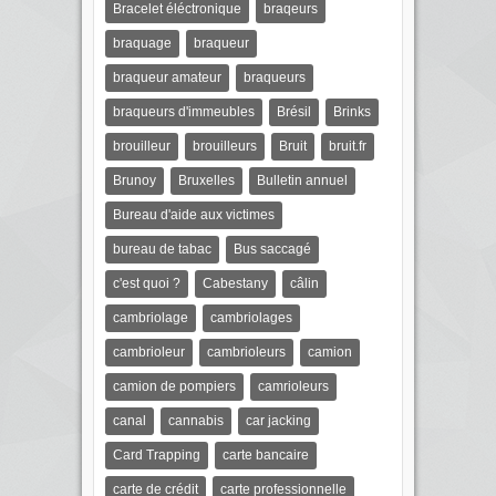
Bracelet éléctronique
braqeurs
braquage
braqueur
braqueur amateur
braqueurs
braqueurs d'immeubles
Brésil
Brinks
brouilleur
brouilleurs
Bruit
bruit.fr
Brunoy
Bruxelles
Bulletin annuel
Bureau d'aide aux victimes
bureau de tabac
Bus saccagé
c'est quoi ?
Cabestany
câlin
cambriolage
cambriolages
cambrioleur
cambrioleurs
camion
camion de pompiers
camrioleurs
canal
cannabis
car jacking
Card Trapping
carte bancaire
carte de crédit
carte professionnelle