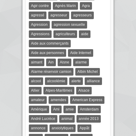
Agir contre
Agnès Marin
Agra
agressé
agresseur
agresseurs
Agression
agression sexuelle
Agressions
agriculteurs
aide
Aide aux commerçants
Aide aux personnes
Aide Internet
aimant
Ain
Aisne
alarme
Alarme réservoir camion
Albin Michel
alcool
alcoolémie
alerte
alliance
Allier
Alpes-Maritimes
Alsace
amateur
amendes
American Express
Amérique
Ami
amie
Amsterdam
André Lucrèce
animal
année 2013
annonce
anxiolytiques
Appât