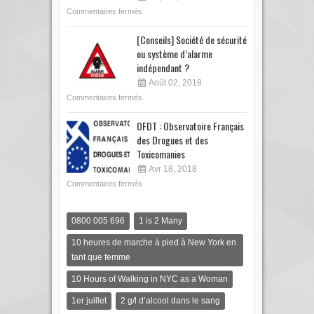
Commentaires fermés
[Conseils] Société de sécurité
ou système d’alarme
indépendant ?
Août 02, 2018
Commentaires fermés
OFDT : Observatoire Français
des Drogues et des
Toxicomanies
Avr 18, 2018
Commentaires fermés
0800 005 696
1 is 2 Many
10 heures de marche à pied à New York en
tant que femme
10 Hours of Walking in NYC as a Woman
1er juillet
2 g/l d’alcool dans le sang