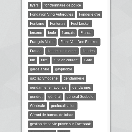
flyers
fonctionnaire de police
Fondation Vinci Autoroutes
Fonderie d'or
Fontaine
Fontenay
Foot Locker
forcené
foule
français
France
François Mollin
Frank Van Den Bleeken
Fraude
fraude sur Internet
fraudes
fuir
fuite
fuite en courant
Gard
garde à vue
gayphobie
gaz lacrymogène
gendarmerie
gendarmerie nationale
gendarmes
gendrot
général
général Soubelet
Générale
géolocalisation
Gérant de bureau de tabac
gestion de sa vie privée sur Facebook