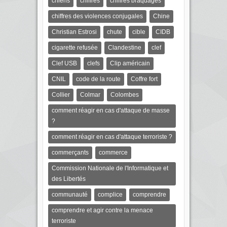
chiens
chiffres
chiffres braquages
chiffres des violences conjugales
Chine
Christian Estrosi
chute
cible
CIDB
cigarette refusée
Clandestine
clef
Clef USB
clefs
Clip américain
CNIL
code de la route
Coffre fort
Collier
Colmar
Colombes
comment réagir en cas d'attaque de masse
?
comment réagir en cas d'attaque terroriste ?
commerçants
commerce
Commission Nationale de l'Informatique et
des Libertés
communauté
complice
comprendre
comprendre et agir contre la menace
terroriste