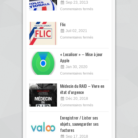
Sep 23, 2013
Commentaires fermés
Flic
Juil 02, 2021
Commentaires fermés
« Localiser » – Mise à jour
Apple
Jan 30, 2020
Commentaires fermés
Médecin du RAID – Vivre en
état d’urgence
Déc 20, 2018
Commentaires fermés
Enregistrer / Lister ses
objets, sauvegarder ses
factures
Sep 17, 2018