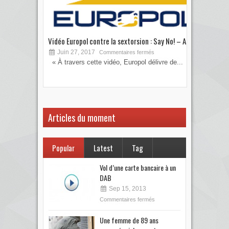
Vidéo Europol contre la sextorsion : Say No! – A...
Les 
Juin 27, 2017
S
Commentaires fermés
« À travers cette vidéo, Europol délivre de...
Vous
votre
Articles du moment
Popular
Latest
Tag
Vol d’une carte bancaire à un
DAB
Sep 15, 2013
Commentaires fermés
Une femme de 89 ans