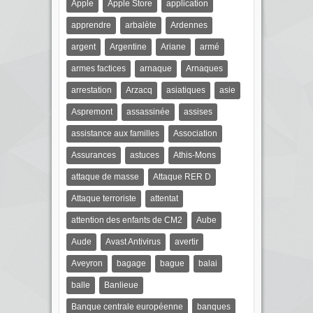
Apple
Apple Store
application
apprendre
arbalète
Ardennes
argent
Argentine
Ariane
armé
armes factices
arnaque
Arnaques
arrestation
Arzacq
asiatiques
asie
Aspremont
assassinée
assises
assistance aux familles
Association
Assurances
astuces
Athis-Mons
attaque de masse
Attaque RER D
Attaque terroriste
attentat
attention des enfants de CM2
Aube
Aude
Avast Antivirus
avertir
Aveyron
bagage
bague
balai
balle
Banlieue
Banque centrale européenne
banques