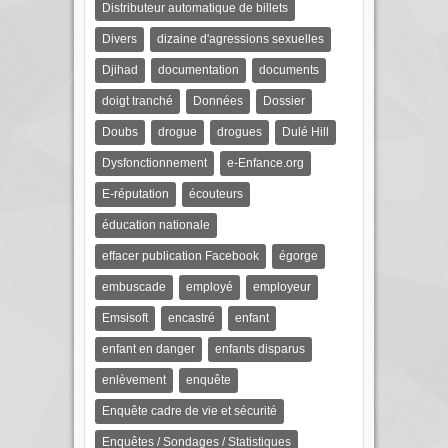
Distributeur automatique de billets
Divers
dizaine d'agressions sexuelles
Djihad
documentation
documents
doigt tranché
Données
Dossier
Doubs
drogue
drogues
Dulé Hill
Dysfonctionnement
e-Enfance.org
E-réputation
écouteurs
éducation nationale
effacer publication Facebook
égorge
embuscade
employé
employeur
Emsisoft
encastré
enfant
enfant en danger
enfants disparus
enlèvement
enquête
Enquête cadre de vie et sécurité
Enquêtes / Sondages / Statistiques